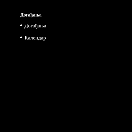
Догађања
Догађања
Kалендар