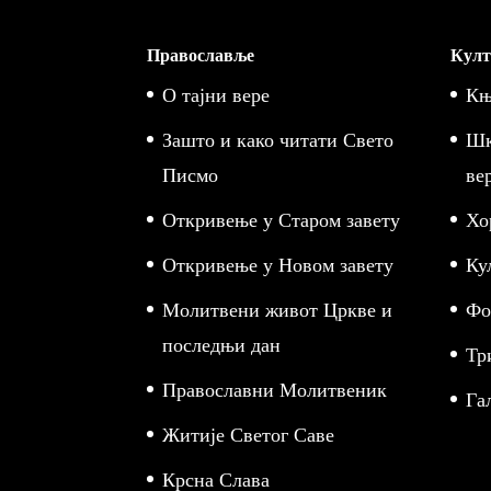
Православље
Култ
О тајни вере
Књ
Зашто и како читати Свето
Шк
Писмо
ве
Откривење у Старом завету
Хо
Откривење у Новом завету
Ку
Молитвени живот Цркве и
Фо
последњи дан
Тр
Православни Молитвеник
Га
Житије Светог Саве
Крсна Слава