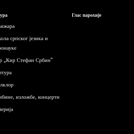
ура
Глас парохије
ижара
ола српског језика и
ронауке
р „Кир Стефан Србин”
лтура
лклор
ибине, изложбе, концерти
лерија