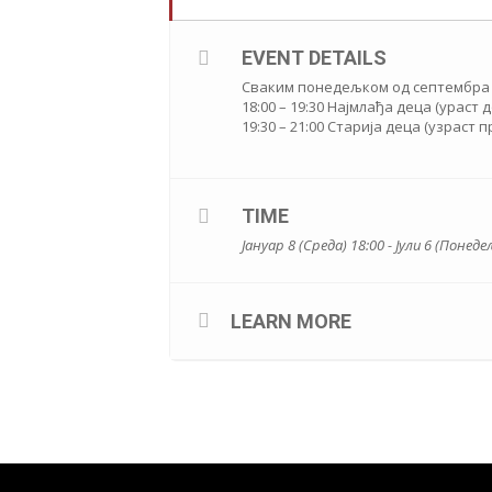
EVENT DETAILS
Cваким понедељком од септембра д
18:00 – 19:30 Најмлађа деца (ураст д
19:30 – 21:00 Старија деца (узраст 
TIME
Јануар 8 (Среда) 18:00 - Јули 6 (Понеде
LEARN MORE