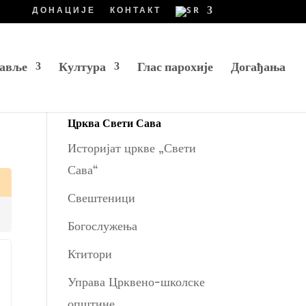
ДОНАЦИЈЕ
КОНТАКТ
авље
Култура
Глас парохије
Догађања
Црква Свети Сава
Историјат цркве „Свети
Сава“
Свештеници
Богослужења
Ктитори
Управа Црквено-школске
општине