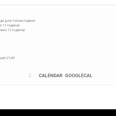
о јула током године:
о 11 година)
преко 11 година)
љак) 21:00
CALENDAR
GOOGLECAL