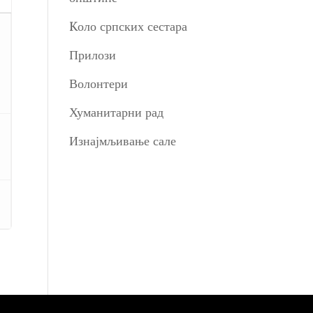
Kоло српских сестара
Прилози
Волонтери
Хуманитарни рад
Изнајмљивање сале