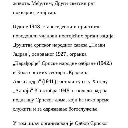
живота. Међутим, Други светски рат
покварио је тај сан.
Године 1948. староседеоци и пристигли
новодошли чланови постојећих организација:
Друштва српског народног савеза „Плави
Јадран“, основаног 1927., огранка
„Карађорђе“ Српске народне одбране (1942.)
и Кола српских сестара „Краљица
Александра“ (1941.) састали су се у Хотелу
„Алпajн“ 3. октобра 1948. и почели рад на
подизању Српског дома, који ће неко време
служити и за одржавање богослужења.
У том циљу организован је Одбор Српског