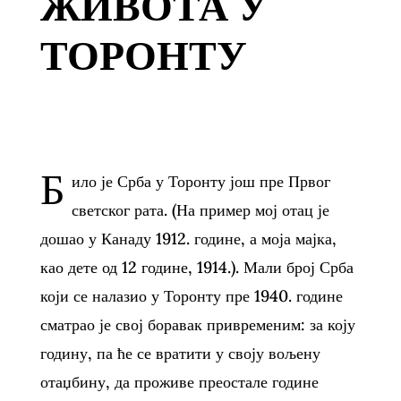
ЖИВОТА У
ТОРОНТУ
Б
ило је Срба у Торонту још пре Првог
светског рата. (На пример мој отац је
дошао у Канаду 1912. године, а моја мајка,
као дете од 12 године, 1914.). Мали број Срба
који се налазио у Торонту пре 1940. године
сматрао је свој боравак привременим: за коју
годину, па ће се вратити у своју вољену
отаџбину, да проживе преостале године