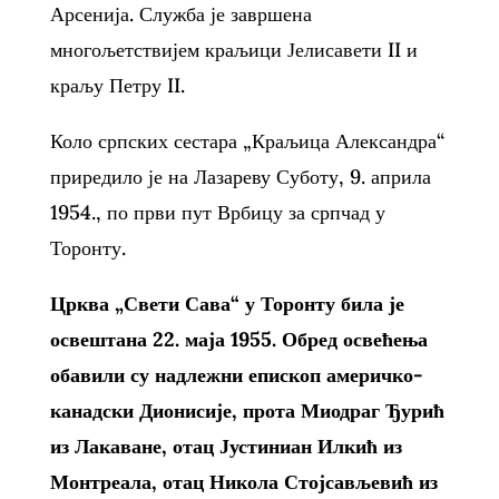
Арсенија. Служба је завршена
многољетствијем краљици Јелисавети II и
краљу Петру II.
Коло српских сестара „Краљица Александра“
приредило је на Лазареву Суботу, 9. априла
1954., по први пут Врбицу за српчад у
Торонту.
Црква „Свети Сава“ у Торонту била је
освештана 22. маја 1955. Обред освећења
обавили су надлежни епископ америчко-
канадски Дионисије, прота Миодраг Ђурић
из Лакаване, отац Јустиниан Илкић из
Монтреала, отац Никола Стојсављевић из