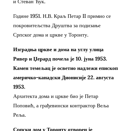
и Стеван Ћук.
Године 1951. Н.В. Краљ Петар II примио се
покровитељства Друштва за подизање
Српског дома и цркве у Торонту.
Изградња цркве и дома на углу улица
Ривер и Џерард почела је 10. јуна 1953.
Камен темељац је осветио надлежи епископ
америчко-канадски Дионисије 22. августа
1953.
Архитекта дома и цркве био је Петар
Поповић, а грађевински контрактор Веља
Реља.
Српски дом у Торонту отворен је