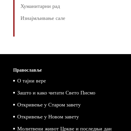
Хуманитарни рад
Изнајмљивање сале
Православље
О тајни вере
Зашто и како читати Свето Писмо
Откривење у Старом завету
Откривење у Новом завету
Молитвени живот Цркве и последњи дан