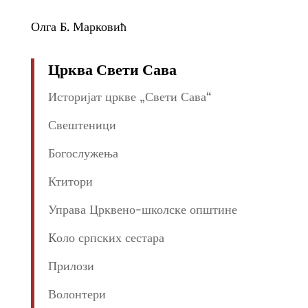
Олга Б. Марковић
Црква Свети Сава
Историјат цркве „Свети Сава“
Свештеници
Богослужења
Ктитори
Управа Црквено-школске општине
Kоло српских сестара
Прилози
Волонтери