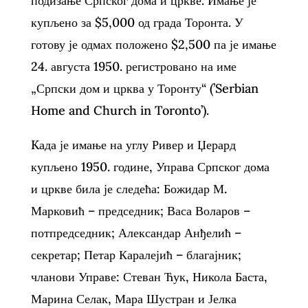
подизање Српског дома и цркве. Имање је
купљено за $5,000 од града Торонта. У
готову је одмах положено $2,500 па је имање
24. августа 1950. регистровано на име
„Српски дом и црква у Торонту“ (’Serbian
Home and Church in Toronto’).
Kада је имање на углу Ривер и Џерард
купљено 1950. године, Управа Српског дома
и цркве била је следећа: Божидар М.
Марковић – председник; Васа Воларов –
потпредседник; Александар Анђелић –
секретар; Петар Каралејић – благајник;
чланови Управе: Стеван Ћук, Никола Баста,
Марина Селак, Мара Шустран и Јелка