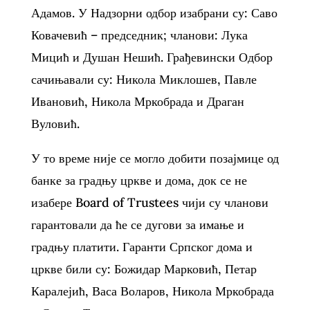
Адамов. У Надзорни одбор изабрани су: Саво
Ковачевић – председник; чланови: Лука
Мицић и Душан Нешић. Грађевински Одбор
сачињавали су: Никола Миклошев, Павле
Ивановић, Никола Мркобрада и Драган
Вуловић.
У то време није се могло добити позајмице од
банке за градњу цркве и дома, док се не
изабере Board of Trustees чији су чланови
гарантовали да ће се дугови за имање и
градњу платити. Гаранти Српског дома и
цркве били су: Божидар Марковић, Петар
Каралејић, Васа Воларов, Никола Мркобрада