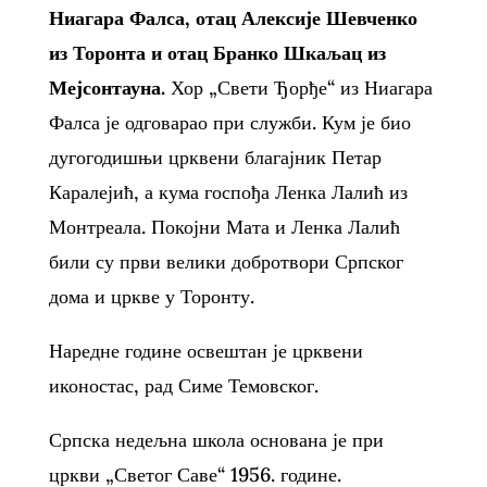
Ниагара Фалса, отац Алексије Шевченко
из Торонта и отац Бранко Шкаљац из
Мејсонтауна.
Хор „Свети Ђорђе“ из Ниагара
Фалса је одговарао при служби. Кум је био
дугогодишњи црквени благајник Петар
Каралејић, а кума госпођа Ленка Лалић из
Монтреала. Покојни Мата и Ленка Лалић
били су први велики добротвори Српског
дома и цркве у Торонту.
Наредне године освештан је црквени
иконостас, рад Симе Темовског.
Српска недељна школа основана је при
цркви „Светог Саве“ 1956. године.