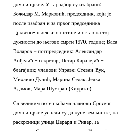
дома и цркве. У тај одбор су изабрани:
Божидар М. Марковић, председник, који је
после изабран и за првог председника
Црквено-школске општине и остао на тој
дужности до његове смрти 1970. године; Васа
Воларов – потпредседник; Александар
Анђелић – секретар; Петар Каралејић –
благајник; чланови Управе: Стеван Ћук,
Михаило Дучић, Марина Селак, Јелка
Адамов, Мара Шустран (Киурски)
Са великим потешкоћама чланови Српског
дома и цркве успели су да купе земљиште, на
раскрсници улица Џерард и Ривер, за