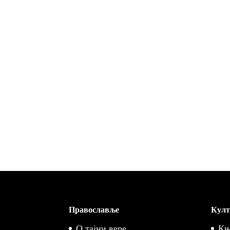
Православље
Култ
О тајни вере
Књ