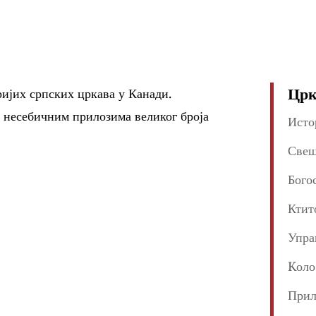
Црк
аријих српских цркава у Канади.
а несебичним прилозима великог броја
Исто
Свеш
Бого
Ктит
Упра
Kоло
Прил