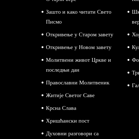
Зашто и како читати Свето
Шк
Писмо
ве
Откривење у Старом завету
Хо
Откривење у Новом завету
Ку
Молитвени живот Цркве и
Фо
последњи дан
Тр
Православни Молитвеник
Га
Житије Светог Саве
Крсна Слава
Хришћански пост
Духовни разговори са