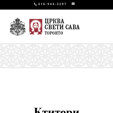
416-944-3297
Kтитори