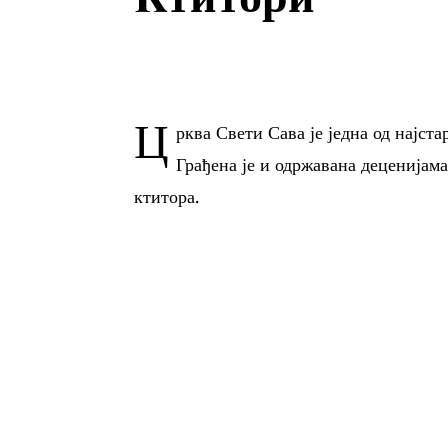
Ц
рква Свети Сава је једна од најст
Грађена је и одржавана деценијам
ктитора.