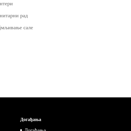
нтери
нитарни рад
јмљивање сале
Догађања
Догађања