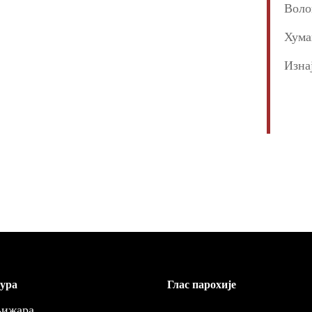
Воло
Хума
Изна
ура
Глас парохије
ижара