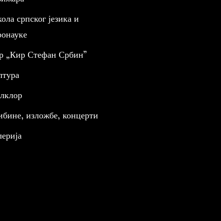
ола српског језика и
ронауке
р „Кир Стефан Србин”
лтура
лклор
ибине, изложбе, концерти
лерија