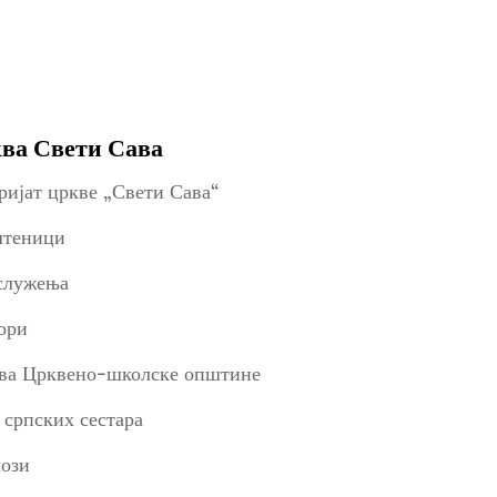
ва Свети Сава
ријат цркве „Свети Сава“
теници
служења
ори
ва Црквено-школске општине
 српских сестара
ози