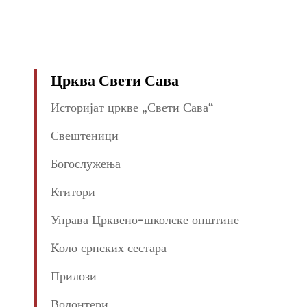
Црква Свети Сава
Историјат цркве „Свети Сава“
Свештеници
Богослужења
Ктитори
Управа Црквено-школске општине
Kоло српских сестара
Прилози
Волонтери