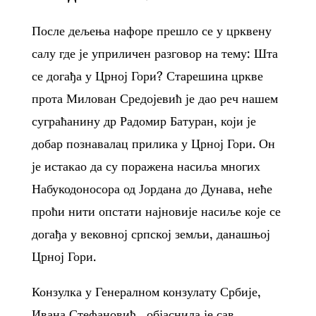
После дељења нафоре прешло се у црквену
салу где је уприличен разговор на тему: Шта
се догађа у Црној Гори? Старешина цркве
прота Милован Средојевић је дао реч нашем
суграћанину др Радомир Батуран, који је
добар познавалац прилика у Црној Гори. Он
је истакао да су поражена насиља многих
Набукодоносора од Јордана до Дунава, неће
проћи нити опстати најновије насиље које се
догађа у вековној српској земљи, данашњој
Црној Гори.
Конзулка у Генералном конзулату Србије,
Ивана Стефановић, објаснила је сав