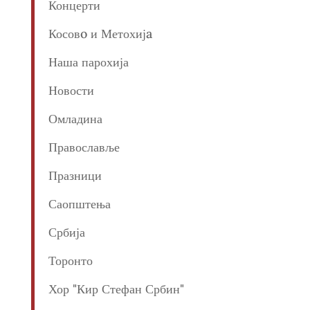
Концерти
Косовo и Метохијa
Наша парохија
Новости
Омладина
Православље
Празници
Саопштења
Србија
Торонто
Хор "Кир Стефан Србин"