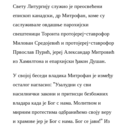
Свету Литургију служио је преосвећени
епископ канадски, др Митрофан, коме су
саслуживале овдашње парохијски
свештеници Торонта протојереј-ставрофор
Милован Средојевић и протојереј-ставрофор
Првослав Пурић, јереј Александар Митровић
из Хамилтона и епархијски ђакон Душан.
У својој беседи владика Митрофан је између
осталог нагласио: ”Узалудни су сви
насилнички закони и притисци безбожних
владара када је Бог с нама. Молитвом и
мирним протестима одбранићемо своју веру
и храмове јер је Бог с нама. Бог се јави!” Из