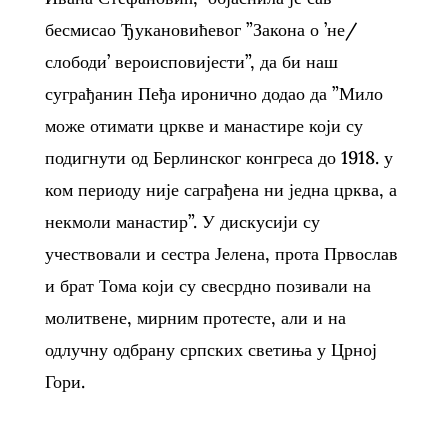
бесмисао Ђукановићевог ”Закона о ’не/
слободи’ вероисповијести”, да би наш
суграђанин Пеђа иронично додао да ”Мило
може отимати цркве и манастире који су
подигнути од Берлинског конгреса до 1918. у
ком периоду није саграђена ни једна црква, а
некмоли манастир”. У дискусији су
учествовали и сестра Јелена, прота Првослав
и брат Тома који су свесрдно позивали на
молитвене, мирним протесте, али и на
одлучну одбрану српских светиња у Црној
Гори.