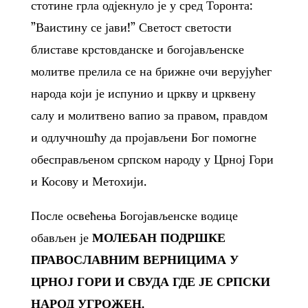
стотине грла одјекнуло је у сред Торонта:
”Ваистину се јави!” Светост светости
блиставе крстовданске и богојављенске
молитве прелила се на брижне очи верујућег
народа који је испунио и цркву и црквену
салу и молитвено вапио за правом, правдом
и одлучношћу да пројављени Бог помогне
обесправљеном српском народу у Црној Гори
и Косову и Метохији.
После освећења Богојављенске водице
обављен је
МОЛЕБАН ПОДРШКЕ
ПРАВОСЛАВНИМ ВЕРНИЦИМА У
ЦРНОЈ ГОРИ И СВУДА ГДЕ ЈЕ СРПСКИ
НАРОД УГРОЖЕН.