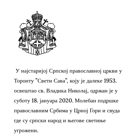
У најстаријој Српској православној цркви у
Торонту ”Свети Сава”, коју је далеке 1953.
освештао св. Владика Николај, одржан је у
суботу 18. јануара 2020. Молебан подршке
православним Србима у Црној Гори и свуда
где су српски народ и његове светиње
угрожени.