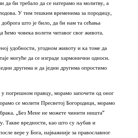
и да би требало да се натерамо на молитву, а
лодова. У тим тешким временима за породицу,
 доброга што је било, да би нам та сећања
а ћемо човека волети читавог свог живота.
ној удобности, угодном животу и ка томе да
стаје могуће да се изграде хармонични односи.
едни другима и да једни другима опростимо
 у погрешном правцу, морамо започети од оног
морамо се молити Пресветој Богородици, морамо
брака. „Без Мене не можете чинити ништа“
ељу. Такве вредности, као што су љубав и
 после вере у Бога, најважније за православног