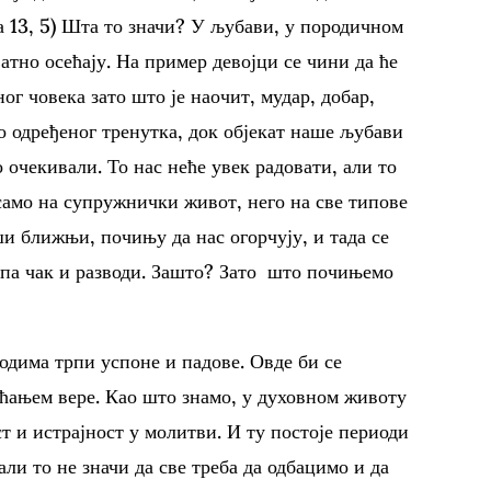
а 13, 5) Шта то значи? У љубави, у породичном
атно осећају. На пример девојци се чини да ће
ог човека зато што је наочит, мудар, добар,
о одређеног тренутка, док објекат наше љубави
 очекивали. То нас неће увек радовати, али то
 само на супружнички живот, него на све типове
 ближњи, почињу да нас огорчују, и тада се
 па чак и разводи. Зашто? Зато што почињемо
одима трпи успоне и падове. Овде би се
ћањем вере. Као што знамо, у духовном животу
т и истрајност у молитви. И ту постоје периоди
али то не значи да све треба да одбацимо и да