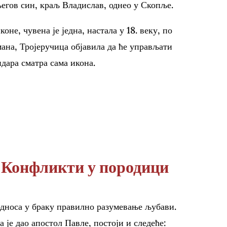
његов син, краљ Владислав, однео у Скопље.
не, чувена је једна, настала у 18. веку, по
умана, Тројеручица објавила да ће управљати
дара сматра сама икона.
 Конфликти у породици
односа у браку правилно разумевање љубави.
је дао апостол Павле, постоји и следеће: