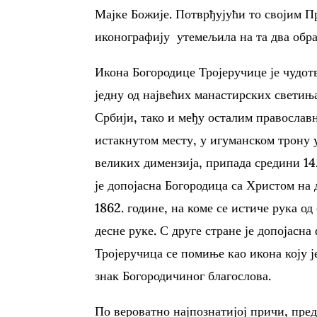
Мајке Божије. Потврђујући то својим П
иконографију утемељила на та два обра
Икона Богородице Тројеручице је чудо
једну од највећих манастирских светиња
Србији, тако и међу осталим православн
истакнутом месту, у игуманском трону у
великих димензија, припада средини 14.в
је допојасна Богородица са Христом на
1862. године, на коме се истиче рука о
десне руке. С друге стране је допојас
Тројеручица се помиње као икона коју ј
знак Богородичиног благослова.
По вероватно најпознатијој причи, пре