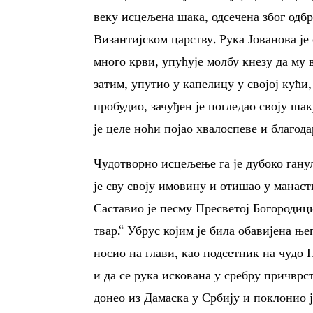
веку исцељена шака, одсечена због одбр
Византијском царству. Рука Јованова је
много крви, упућује молбу кнезу да му 
затим, упутио у капелицу у својој кући,
пробудио, зачуђен је погледао своју шак
је целе ноћи појао хвалоспеве и благод
Чудотворно исцељење га је дубоко ганул
је сву своју имовину и отишао у манас
Саставио је песму Пресветој Богородици:
твар.“ Убрус којим је била обавијена ње
носио на глави, као подсетник на чудо 
и да се рука искована у сребру причврс
донео из Дамаска у Србију и поклонио 