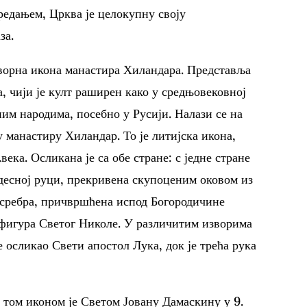
редањем, Црква је целокупну своју
за.
творна икона манастира Хиландара. Представља
, чији је култ раширен како у средњовековној
им народима, посебно у Русији. Налази се на
 манастиру Хиландар. То је литијска икона,
ека. Осликана је са обе стране: с једне стране
 десној руци, прекривена скупоценим оковом из
д сребра, причвршћена испод Богородичине
на фигура Светог Николе. У различитим изворима
е осликао Свети апостол Лука, док је трећа рука
д том иконом је Светом Јовану Дамаскину у 9.