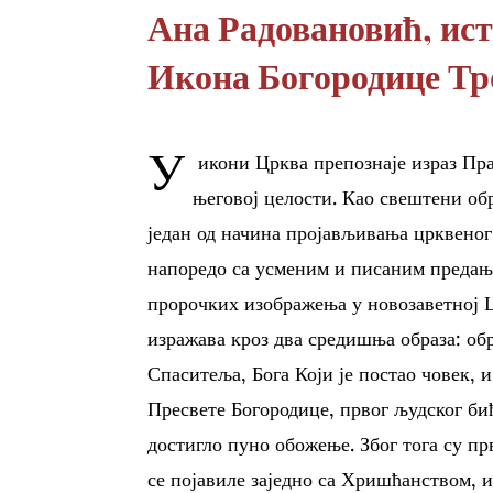
Ана Радовановић, ис
Икона Богородице Тр
У
икони Црква препознаје израз Пр
његовој целости. Као свештени обр
један од начина пројављивања црквено
напоредо са усменим и писаним преда
пророчких изображења у новозаветној 
изражава кроз два средишња образа: о
Спаситеља, Бога Који је постао човек, 
Пресвете Богородице, првог људског бић
достигло пуно обожење. Због тога су прв
се појавиле заједно са Хришћанством, 