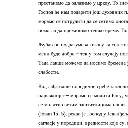
престанемо да одлазимо у цркву. То знач
Господ ће нам подарити још духовних п
морамо се потрудити да се сетимо онога
помогла да преживимо тешко време. Тад
Љубав не подразумева тежњу ка сопстве
мени буде добро – тек у том случају по
Тада лакше можемо да носимо бремена ј
слабости.
Кад лађа наше породичне среће заплови
најважнијег – морамо се молити Богу, 
се молити светим заштитницима нашег 
(Јован 15, 5), рекао је Господ у Јеванђ
сагласје у породици, вредности које су,