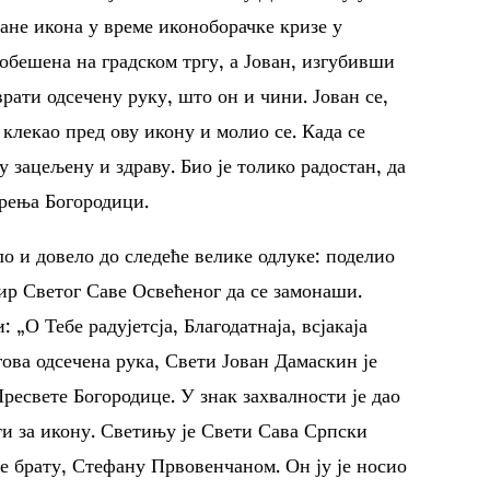
ане икона у време иконоборачке кризе у
 обешена на градском тргу, а Јован, изгубивши
врати одсечену руку, што он и чини. Јован се,
 клекао пред ову икону и молио се. Када се
у зацељену и здраву. Био је толико радостан, да
арења Богородици.
о и довело до следеће велике одлуке: поделио
тир Светог Саве Освећеног да се замонаши.
 „О Тебе радујетсја, Благодатнаја, всјакаја
гова одсечена рука, Свети Јован Дамаскин је
Пресвете Богородице. У знак захвалности је дао
ти за икону. Светињу је Свети Сава Српски
је брату, Стефану Првовенчаном. Он ју је носио