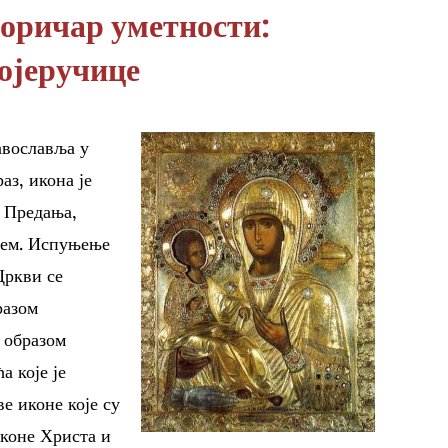
торичар уметности:
ојеручице
авославља у
аз, икона је
г Предања,
њем. Испуњење
Цркви се
бразом
и образом
а које је
е иконе које су
иконе Христа и