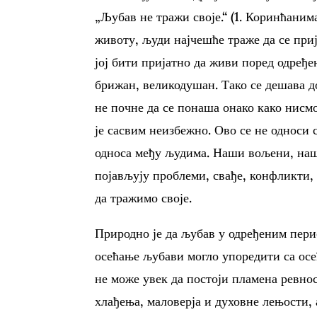
„Љубав не тражи своје.“ (1. Коринћаним
животу, људи најчешће траже да се приј
јој бити пријатно да живи поред одређен
брижан, великодушан. Тако се дешава д
не почне да се понаша онако како нисмо
је сасвим неизбежно. Ово се не односи
односа међу људима. Наши вољени, наши
појављују проблеми, свађе, конфликти,
да тражимо своје.
Природно је да љубав у одређеним пери
осећање љубави могло упоредити са осе
не може увек да постоји пламена ревнос
хлађења, маловерја и духовне лењости, 