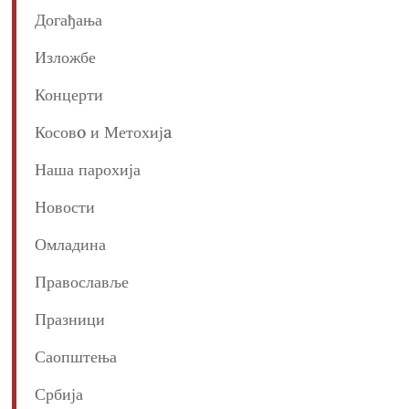
Догађања
Изложбе
Концерти
Косовo и Метохијa
Наша парохија
Новости
Омладина
Православље
Празници
Саопштења
Србија