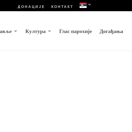
ДОНАЦИЈЕ
КОНТАКТ
авље
Култура
Глас парохије
Догађања