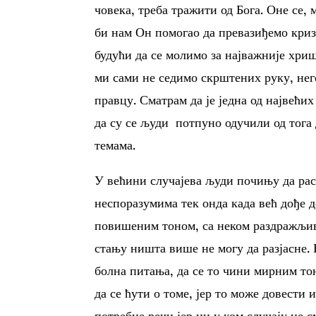
човека, треба тражити од Бога. Оне се,
би нам Он помогао да превазиђемо криз
будући да се молимо за најважније хриш
ми сами не седимо скрштених руку, нег
правцу. Сматрам да је једна од највећ
да су се људи потпуно одучили од тога 
темама.
У већини случајева људи почињу да ра
неспоразумима тек онда када већ дође д
повишеним тоном, са неком раздражљиво
стању ништа више не могу да разјасне. 
болна питања, да се то чини мирним тон
да се ћути о томе, јер то може довести
потребне речи јер ни у ком случају не 