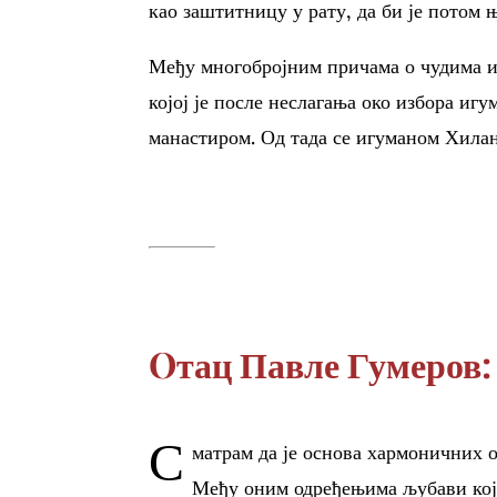
као заштитницу у рату, да би је потом 
Међу многобројним причама о чудима ико
којој је после неслагања око избора иг
манастиром. Од тада се игуманом Хилан
Oтац Павле Гумеров:
С
матрам да је основа хармоничних 
Међу оним одређењима љубави која 