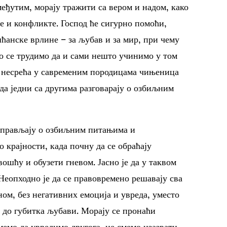
 међутим, морају тражити са вером и надом, како
е и конфликте. Господ ће сигурно помоћи,
ћанске врлине – за љубав и за мир, при чему
о се трудимо да и сами нешто учинимо у том
их несрећа у савременим породицама чињеница
да једни са другима разговарају о озбиљним
справљају о озбиљним питањима и
о крајности, када почну да се обраћају
шћу и обузети гневом. Јасно је да у таквом
Неопходно је да се правовремено решавају сва
ом, без негативних емоција и увреда, уместо
 и до губитка љубави. Морају се пронаћи
смемо да увредимо другога, не смемо изазвати