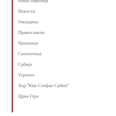
Наша парохија
Новости
Омладина
Православље
Празници
Саопштења
Србија
Торонто
Хор "Кир Стефан Србин"
Црна Гора