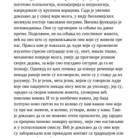
поготово психологија, психијатрија и неурологија,
напредовале су крупним корацима. Сада је увелико
доказано да у сивој кори мозга, у виду биохемијских
молекула постоје такозвани енграми. Њихова функција је
несвакидашња. Они су одговорни за сећање на давне
претке. Подвлачим, не на сећања из сопственог живота,
већ на оно што су преживљавали они који су живели пре
нас. Пракса нам је показала да људи који су проживели
изузетно стресне ситуације или су, опет, имали тешке,
механичке повреде мозга, умеју да проговоре језиком
својих дедова, за који смо поуздано сигурни да га не
познају. Однекуд из њих почињу да извиру реченице које
никада раније нити су изговорили, нити су у стању да их
разумеју. То је језик, мета језик, којим су говорили људи
које ови пацијенти никада нису могли да упознају, јер су,
заједно са својим начином живота, упокојени већ
неколико векова. И то је необично важно, јер баца
потпуно ново светло на то колико су нам важни они који
су пре нас живели, и колико, уствари, живе у нама. Тако
је доказано да се не можемо отети прошлости, јер заједно
са прецима чинимо значајну целину, чији смо настављачи
и у психолошком смислу. Већ је доказано да су они који
су заборављали или прекидали контакт са традицијом или