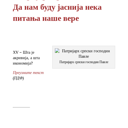
Да нам буду јаснија нека
питања наше вере
ХV – Шта је
акривија, а шта
Патријарх српски господин Павле
икономија?
Преузмите текст
(ПДФ)