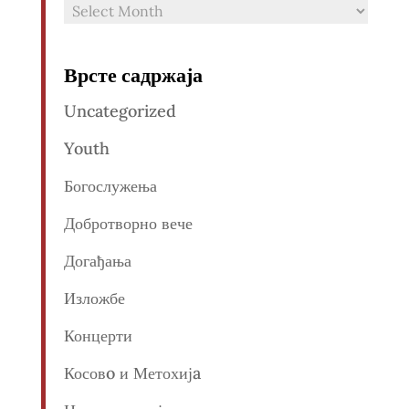
Архива
Врсте садржаја
Uncategorized
Youth
Богослужења
Добротворно вече
Догађања
Изложбе
Концерти
Косовo и Метохијa