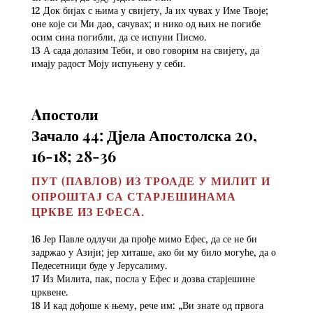
12 Док бијах с њима у свијету, Ја их чувах у Име Твоје;
оне које си Ми даo, сачувах; и нико од њих не погибе
осим сина погибли, да се испуни Писмо.
13 А сада долазим Теби, и ово говорим на свијету, да
имају радост Моју испуњену у себи.
Aпостоли
Зачало 44: Дјела Апостолска 20,
16-18; 28-36
ПУТ (ПАВЛОВ) ИЗ ТРОАДЕ У МИЛИТ И
ОПРОШТАЈ СА СТАРЈЕШИНАМА
ЦРКВЕ ИЗ ЕФЕСА.
16 Јер Павле одлучи да прође мимо Ефес, да се не би
задржао у Азији; јер хиташе, ако би му било могуће, да о
Педесетници буде у Јерусалиму.
17 Из Милита, пак, посла у Ефес и дозва старјешине
црквене.
18 И кад дођоше к њему, рече им: „Ви знате од првога