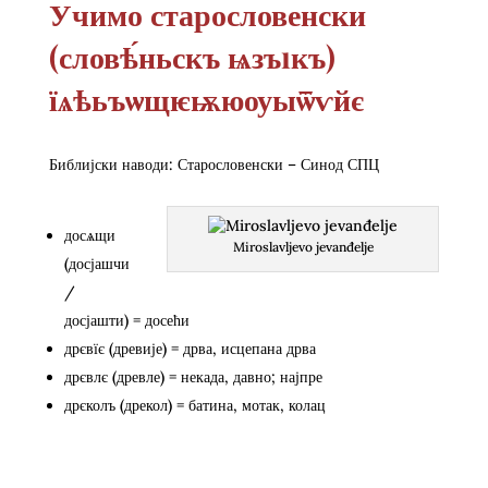
Учимо старословенски
(словѣ́ньскъ ѩзъıкъ)
їѧѣьъѡщѥѭюѹыѿѵйє
Библијски наводи: Старословенски – Синод СПЦ
досѧщи
Miroslavljevo jevanđelje
(досјашчи
/
досјашти) = досећи
дрєвїє (древије) = дрва, исцепана дрва
дрєвлє (древле) = некада, давно; најпре
дрєколъ (дрекол) = батина, мотак, колац