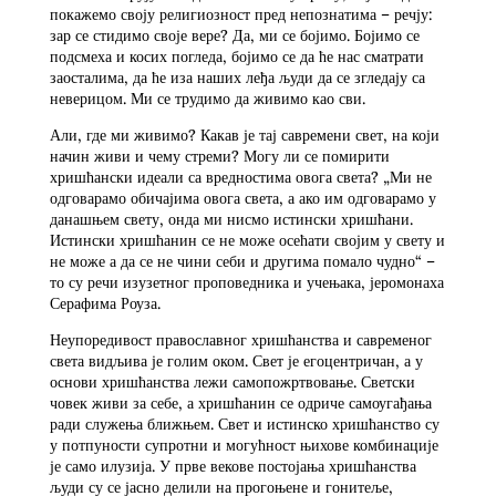
покажемо своју религиозност пред непознатима – речју:
зар се стидимо своје вере? Да, ми се бојимо. Бојимо се
подсмеха и косих погледа, бојимо се да ће нас сматрати
заосталима, да ће иза наших леђа људи да се згледају са
неверицом. Ми се трудимо да живимо као сви.
Али, где ми живимо? Какав је тај савремени свет, на који
начин живи и чему стреми? Могу ли се помирити
хришћански идеали са вредностима овога света? „Ми не
одговарамо обичајима овога света, а ако им одговарамо у
данашњем свету, онда ми нисмо истински хришћани.
Истински хришћанин се не може осећати својим у свету и
не може а да се не чини себи и другима помало чудно“ –
то су речи изузетног проповедника и учењака, јеромонаха
Серафима Роуза.
Неупоредивост православног хришћанства и савременог
света видљива је голим оком. Свет је егоцентричан, а у
основи хришћанства лежи самопожртвовање. Светски
човек живи за себе, а хришћанин се одриче самоугађања
ради служења ближњем. Свет и истинско хришћанство су
у потпуности супротни и могућност њихове комбинације
је само илузија. У прве векове постојања хришћанства
људи су се јасно делили на прогоњене и гонитеље,