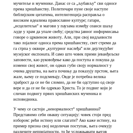
мучитеље и мученике. Данас се са „љубављу“ сви односе
према хришћанству. Политичари пуне своје наступе
библијским цитатима, интелигенција расправља о
високим идеалима православне културе; гатари,
„исцелитељи“ и магови у паузама између сеанси шаљу
људе у храм да упале свећу; средства јавног информисања
говоре о црквеном животу. Али, при свој видљивости
тако лојалног односа према хришћанству, свет стреми да
га стрпа у оквире „културног наслеђа“ или дејствујућег
музејског експоната. И само што човек прими јеванђељске
заповести, као руковођење како да поступа и покуша да
измени свој живот, он одмах губи своју нормалност у
очима друштва, на њега почињу да показују прстом, њега
жале, њему се подсмевају. Овде је потребна велика
храброст да се не би сломио, да не би одступио од своје
вере и да се не би одрекао Христа. То је подвиг који је
сличан подвигу првих хришћанских мученика и
исповедника.
У чему се састоји „ненормалност“ хришћанина?
Представимо себи овакву ситуацију: човек стоји пред
избором: рећи истину или слагати? Ако каже истину, на
пример призна свој недоличан поступак, њега очекују
различите непријатности, то ће усложњавати његов