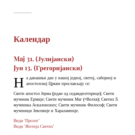
Календар
Maj 31. (Јулијански)
Jун 13.
(Грегоријански)
Н
а данашњи дан у нашој једној, светој, саборној и
апостолској Цркви прослављају се:
Свети апостол Јерма (један од седамдесеторице); Свети
мученик Ермије; Свети мученик Маг (=Волхв); Светих 5
мученика Аскалонских; Свети мученик Философ; Свети
мученици Јевсевије и Харалампије.
Види ‘Пролог’
Види ‘Житија Светих’