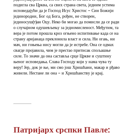
подигла сва Црква, са свих страна света, једним устима
исповедајући да је Господ Исус Христос – Син Божији
јединородни, Бог од Бога, рођен, не створен,
јединосуш(т)ан Оцу. Неко би могао да помисли да се ради
о случајном одушевљењу за једномисленост. Међутим, та
вера је потом прошла кроз огњено испитивање када се на
страну аријанаца преклонила власт и сила. Ни огањ, ни
мач, ни гоњења нису могли да је истребе. Она се одмах
свагде пројавила, чим је престао притисак спољашње
силе. То значи да она саставља срце Цркве и суштину
њеног исповедања. Слава Господу који у нама чува ту
веру! Јер, док је ње, ми смо још Хришћани, макар и рђаво
живели. Нестане ли она – и Хришћанству је крај.
Патријарх срспки Павле: