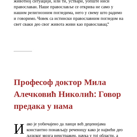
животној ситуацији, или ти, уствари, уопште ниси
православан. Наше православље се открива не само у
нашим религиозним погледима, него у свему што радимо
и говоримо. Човек са истински православним погледом на
свет сваки део свог живота живи као православац.“
Професоф доктор Мила
Алечковић Николић: Говор
предака у нама
И
ако је уобичајено да лаици већ деценијама
константно понављају реченицу како је највећи део
људског мозга неистражен, наука у тој области, а