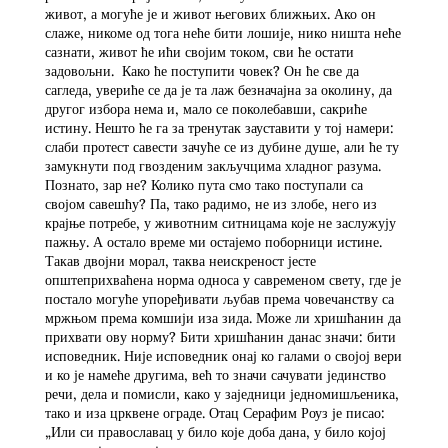
живот, а могуће је и живот његових ближњих. Ако он
слаже, никоме од тога неће бити лошије, нико ништа неће
сазнати, живот ће ићи својим током, сви ће остати
задовољни. Како ће поступити човек? Он ће све да
сагледа, увериће се да је та лаж безначајна за околину, да
другог избора нема и, мало се поколебавши, сакриће
истину. Нешто ће га за тренутак зауставити у тој намери:
слаби протест савести зачуће се из дубине душе, али ће ту
замукнути под гвозденим закључцима хладног разума.
Познато, зар не? Колико пута смо тако поступали са
својом савешћу? Па, тако радимо, не из злобе, него из
крајње потребе, у животним ситницама које не заслужују
пажњу. А остало време ми остајемо поборници истине.
Такав двојни морал, таква неискреност јесте
општеприхваћена норма односа у савременом свету, где је
постало могуће упоређивати љубав према човечанству са
мржњом према комшији иза зида. Може ли хришћанин да
прихвати ову норму? Бити хришћанин данас значи: бити
исповедник. Није исповедник онај ко галами о својој вери
и ко је намеће другима, већ то значи сачувати јединство
речи, дела и помисли, како у заједници једномишљеника,
тако и иза црквене ограде. Отац Серафим Роуз је писао:
„Или си православац у било које доба дана, у било којој