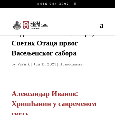
416-944-3297
Недеља шеста по Васкрсу –
Светих Отаца првог
Васељенског сабора
by
Vernik
|
Jun 11, 2021
|
Православље
Александар Иванов:
Хришћанин у савременом
свету