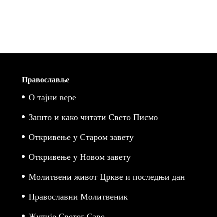
Православље
О тајни вере
Зашто и како читати Свето Писмо
Откривење у Старом завету
Откривење у Новом завету
Молитвени живот Цркве и последњи дан
Православни Молитвеник
Житије Светог Саве