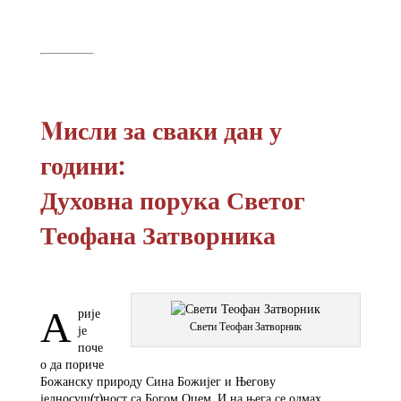
Mисли за сваки дан у
години:
Духовна порука Светог
Теофана Затворника
А
рије
Свети Теофан Затворник
је
поче
о да пориче
Божанску природу Сина Божијег и Његову
једносуш(т)ност са Богом Оцем. И на њега се одмах