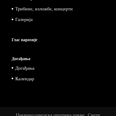
Трибине, изложбе, концерти
Галерија
Глас парохије
Догађања
Догађања
Kалендар
Црквено-школска општина цркве „Свети