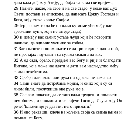
дана када дођох у Азију, да бијах са вама све вријеме,
28 Пазите, дакле, на себе и на све стадо, у коме вас Дух
Свети постави за епископе, да напасате Цркву Господа и
Бога, коју стече крвљу Својом.
29 Јер ја знам то да ће по одласку моме ући међу вас
грабљиви вуци, који не штеде стада;
30 и између вас самих устаће људи који ће говорити
наопако, да одвлаче ученике за собом.
31 Зато пазите и опомињите се да три године, дан и ноћ,
не престајах поучавати са сузама свакога од вас.
32 А од сада, браћо, предајем вас Богу и ријечи благодати
Његове, која може назидати и дати вам насљедство међу
свима освећенима.
33 Сребра или злата или руха ни од кога не зажељех.
34 Сами знате да потребама мојим, и оних који су са
мном били, послужише ове руке моје.
35 Све вам показах, да се тако ваља трудити и помагати
немоћнима, и опомињати се ријечи Господа Исуса коју Он
рече: ’Блаженије је давати, него примати.’”
36 И ово рекавши, клече на кољена своја са свима њима и
помоли се Богу.