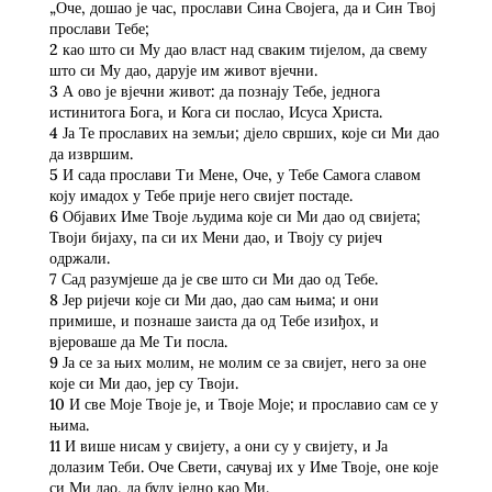
„Оче, дошао је час, прослави Сина Својега, да и Син Твој
прослави Тебе;
2 као што си Му дао власт над сваким тијелом, да свему
што си Му дао, дарује им живот вјечни.
3 А ово је вјечни живот: да познају Тебе, једнога
истинитога Бога, и Кога си послао, Исуса Христа.
4 Ја Те прославих на земљи; дјело сврших, које си Ми дао
да извршим.
5 И сада прослави Ти Мене, Оче, у Тебе Самога славом
коју имадох у Тебе прије него свијет постаде.
6 Објавих Име Твоје људима које си Ми дао од свијета;
Твоји бијаху, па си их Мени дао, и Твоју су ријеч
одржали.
7 Сад разумјеше да је све што си Ми дао од Тебе.
8 Јер ријечи које си Ми дао, дао сам њима; и они
примише, и познаше заиста да од Тебе изиђох, и
вјероваше да Ме Ти посла.
9 Ја се за њих молим, не молим се за свијет, него за оне
које си Ми дао, јер су Твоји.
10 И све Моје Твоје је, и Твоје Моје; и прославио сам се у
њима.
11 И више нисам у свијету, а они су у свијету, и Ја
долазим Теби. Оче Свети, сачувај их у Име Твоје, оне које
си Ми дао, да буду једно као Ми.