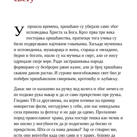
У
прошла времена, хришћане су убијали само због
исповедања Христа за Бога. Кроз прва три века
постојања хришћанства, пратиоци тога учења су
били подвргавани најтежим гоњењима. Хиљаде мученика
и исповедника, мушкараца и жена, стараца и омладине,
бедни и богати, ишли су на мучења и смрт, али се нису
одрицали своје вере. Ради застрашивања народа
формиране су безбројне јавне казне, али је број хришћана
сваким даном растао. И сурови многобожачки свет био је
побеђен хришћанским смирењем, кротошћу и љубављу.
Данас ми се налазимо на ручку код колега и због нечега се
не подиже рука макар и да се само прекрстимо пре ручка.
Гледамо ТВ са друговима, на којем почиње на пример
некористан филм, негодујемо у себи, али нас невидљива
сила прикива за фотељу и не даје да одемо. Пролазимо
поред православног храма, рука постаје тешка као челик и
ми нисмо у могућности да је подигнемо да бисмо се
прекрстили. Шта се са нама дешава? Зар се стварно ми,
исти они верујући када смо сами и у храму, бојимо да