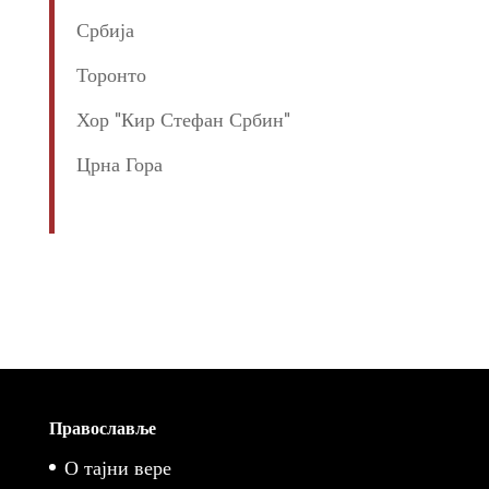
Србија
Торонто
Хор "Кир Стефан Србин"
Црна Гора
Православље
О тајни вере