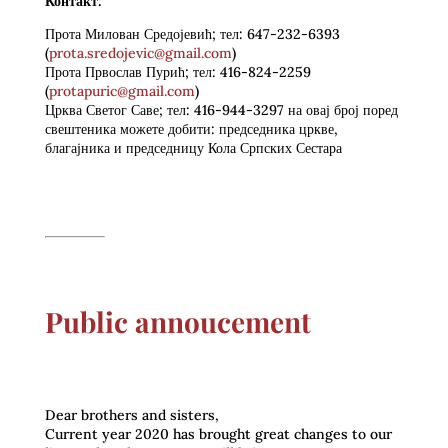
Контакт:
Прота Милован Средојевић; тел: 647-232-6393
(
prota.sredojevic@gmail.com
)
Прота Првослав Пурић; тел: 416-824-2259
(
protapuric@gmail.com
)
Црква Светог Саве; тел: 416-944-3297 на овај број поред
свештеника можете добити: председника цркве,
благајника и председницу Кола Српских Сестара
Public annoucement
Dear brothers and sisters,
Current year 2020 has brought great changes to our