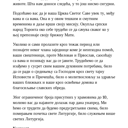
животе. Шта нам доноси следећа, у то још нисмо сигурни.
Подсећамо вас да је ваша Црква Светог Саве увек ту, међу
вама и са вама. Она и у овим тешким и смутним
временима и даље врши своју мисију. Окупља српски
народ Торонта око себе трудећи се да сачува сваког ко у
њој препознаје своју брижну Мати.
Уколико и сами пролазите кроз тежак период или
познајете неког члана заједнице коме је неопходна помоћ,
ваши свештеници, проте Милован и Првослав, саосећају
са вама и позивају вас да се јавите. Трудићемо се да
изађемо у сусрет свим вашим духовним потребама, било
да се ради о сједињењу са Господом кроз свету тајну
Исповести и Причешћа, било о молитвословљу за здравље
ваших ближњих и ваше кроз освећење домова и
благосиљање славских обреда.
Због ограниченог броја присутних у храмовима до 10,
молимо вас да најавите долазак пар дана унапред. Ми
ћемо се трудити да будемо предусретљиви свима, било
померањем почетка свете Литургије, било служењем више
светих Литургија.