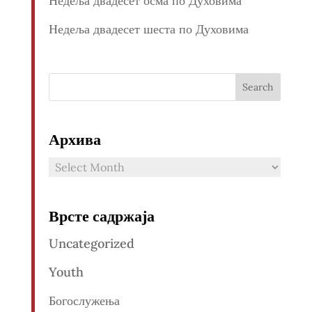
Недеља двадесет осма по Духовима
Недеља двадесет шеста по Духовима
Архива
Архива
Врсте садржаја
Uncategorized
Youth
Богослужења