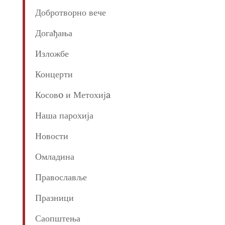
Добротворно вече
Догађања
Изложбе
Концерти
Косовo и Метохијa
Наша парохија
Новости
Омладина
Православље
Празници
Саопштења