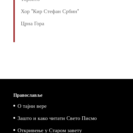
Хор "Кир Стефан Србин"
Црна Гора
Православље
О тајни вере
Зашто и како читати Свето Писмо
Откривење у Старом завету