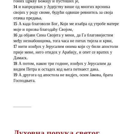
гоних Цркву Божију и пустоших је,
14 и напредовах у Јудејству више од многих врсника
својих у роду своме, будући одвише ревнитељ за своја
отачка предања.
15 А када благоволи Бог, Који ме изабра од утробе матере
моје и призва благодаћу Својом,
16 да објави Сина Својега у мени, да Га благовијестим
међу незнабошцима, тога часа не питах тијела и крви,
17 нити изиђох у Јерусалим онима који су били апостоли
прије мене, него отидох у Арабију, и опет се вратих у
Дамаск.
18 А потом, након три године, изиђох у Јерусалим да
видим Петра и остадох код њега петнаест дана.
19 А другога од апостола не видјех, осим Јакова, брата
Господњега.
Духовна порука светог