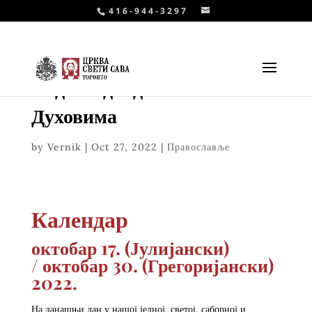
416-944-3297
Недеља двадесета по
Духовима
by
Vernik
|
Oct 27, 2022
|
Православље
Календар
октобар 17. (Јулијански)
/
октобар 30. (Грегоријански)
2022.
На данашњи дан у нашој једној, светој, саборној и