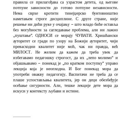
правила се прилагођава са узрастом детета, од његове
потпуне зависности до готово потпуне независности.
Нема сврхе кротити тинејџерско бунтовништво
наметањем строге дисциплине. С друге стране, није
решење ни дићи руке у очајању – што младо биће оставља
без могућности за сагледавање проблема, али ни лажно
„пуштање“. ОДНОСИ се морају ЧУВАТИ. Хришћански
ауторитет се гради по узору на Божији ауторитет, чији
превасходни квалитет није моћ, чак ни правда, већ
МИЛОСТ. Не желим да кажем да треба увек да
избегавамо педагошку строгост, да их „лепо молимо“ и
објашњавамо – понекад је „по кратком поступку“ управо
лекција која је неопходна. И Бог понекад мора да
употреби овакву педагогију. Васпитачи не треба да се
плаше успостављања квалитета, јер он деци обезбеђује
осећање сигурности. Али, тешке лекције дете мора да
искуси у контексту љубави и истине.