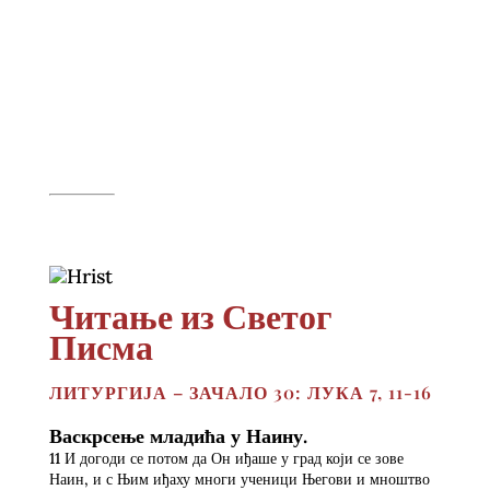
Читање из Светог
Писма
ЛИТУРГИЈА – ЗАЧАЛО 30: ЛУКА 7, 11-16
Васкрсење младића у Наину.
11 И догоди се потом да Он иђаше у град који се зове
Наин, и с Њим иђаху многи ученици Његови и мноштво