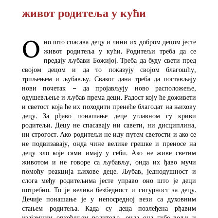
живот родитеља у кући
O
но што спасава децу и чини их добром децом јесте
живот родитеља у кући. Родитељи треба да се
предају љубави Божијој. Треба да буду свети пред
својом децом и да то показују својом благошћу,
трпљењем и љубављу. Сваког дана треба да постављају
нови почетак – да пројављују ново расположење,
одушевљење и љубав према деци. Радост коју ће доживети
и светост која ће их походити пренеће благодат на њихову
децу. За рђаво понашање деце углавном су криви
родитељи. Децу не спасавају ни савети, ни дисциплина,
ни строгост. Ако родитељи не иду путем светости и ако се
не подвизавају, онда чине велике грешке и преносе на
децу зло које сами имају у себи. Ако не живе светим
животом и не говоре са љубављу, онда их ђаво мучи
помоћу реакција њихове деце. Љубав, једнодушност и
слога међу родитељима јесте управо оно што је деци
потребно. То је велика безбедност и сигурност за децу.
Дечије понашање је у непосредној вези са духовним
стањем родитеља. Када су деца позлеђена рђавим
узајамним опхођењем родитеља, онда она губе вољу и