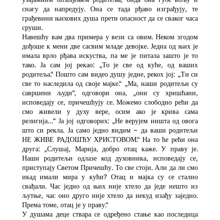
снагу да напредују. Она се тада рђаво изграђују, те
грађевини њихових душа прети опасност да се сваког часа
сруши.
Навешћу вам два примера у вези са овим. Неком згодом
дођоше к мени две сасвим младе девојке. Једна од њих је
имала врло рђава искуства, па ме је питала зашто је то
тако. Ја сам јој рекао: „То је све од куће, од ваших
родитеља.“ Пошто сам видео душу једне, рекох јој: „Ти си
све то наследила од своје мајке.“ „Ма, наши родитељи су
савршени људи“, одговори она, „они су хришћани,
исповедају се, причешћују се. Можемо слободно рећи да
смо живели у духу вере, осим ако је крива сама
религија…“ Ја јој одговорих: „Не верујем ништа од овога
што си рекла. Ја само једно видим – да ваши родитељи
НЕ ЖИВЕ РАДОШЋУ ХРИСТОВОМ.“ На то ће рећи она
друга: „Слушај, Марија, добро отац каже. У праву је.
Наши родитељи одлазе код духовника, исповедају се,
приступају Светом Причешћу. То све стоји. Али да ли смо
икад имали мира у кући? Отац и мајка су се стално
свађали. Час једно од њих није хтело да једе нешто из
љутње, час оно друго није хтело да некуд изађу заједно.
Према томе, отац је у праву.“
У душама деце ствара се одређено стање као последица