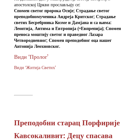
апостолској Цркви прослављају се:
Спомен светог пророка Осије; Страдање светог
преподобномученика Андреја Критског; Страдање
светих Бесребрника Козме и Дамјана и са њима:
Леонтија, Антима и Евтропија (=Евпрепија); Спомен
преноса моштију светог и праведног Лазара
Четвородневног; Спомен преподобног оца нашег
Антонија Леохновског.
Види ‘Пролог’
Види ‘Житија Светих’
Преподобни старац Порфирије
Кавсокаливит: Децу спасава