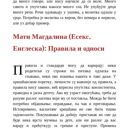
да много говоре, али нису научиле да се моле. Много
савета и упутстава наноси много зла. Не упућујте деци
многе речи. Речи одзвањају у ушима, а молитва одлази у
срце. Потребна је молитва са вером, без немира и нервозе,
али уз добар пример.
Мати Магдалина (Есекс,
Енглеска): Правила и односи
П
равила и стандарди могу да варирају: неки
родитељи су строжи по питању одласка на
спавање, неки око ношења накита и тако даље. У
хришћанском поретку, личности су важније од правила, а
правила нису закони, већ корисна упутства: конзистентна,
праведна и јасна детету. Ако му узраст омогућава, треба да
разуме разлог захтева који му се поставља. Можда ће бити
потребно објашњење. оправдање, па чак и преговарање.
Истовремено, васпитаче хришћане не сме бити тешко
задовољити. Покушавање да добију пристанак не сме да
буде нека врста мучења за дете, али ни разлог да вас
варају и прећуткују за грешке и преступе. Примена