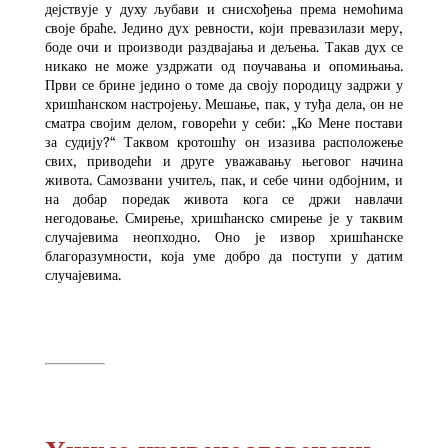
дејствује у духу љубави и снисхођења према немоћима
своје браће. Једино дух ревности, који превазилази меру,
боде очи и производи раздвајања и дељења. Такав дух се
никако не може уздржати од поучавања и опомињања.
Први се брине једино о томе да своју породицу задржи у
хришћанском настројењу. Мешање, пак, у туђа дела, он не
сматра својим делом, говорећи у себи: „Ко Мене постави
за судију?“ Таквом кротошћу он изазива расположење
свих, приводећи и друге уважавању његовог начина
живота. Самозвани учитељ, пак, и себе чини одбојним, и
на добар поредак живота кога се држи навлачи
негодовање. Смирење, хришћанско смирење је у таквим
случајевима неопходно. Оно је извор хришћанске
благоразумности, која уме добро да поступи у датим
случајевима.