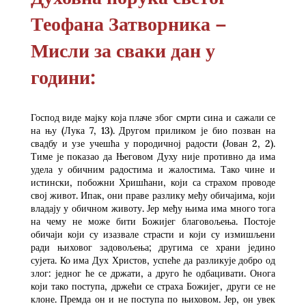
Теофана Затворника –
Мисли за сваки дан у
години:
Господ виде мајку која плаче због смрти сина и сажали се
на њу (Лука 7, 13). Другом приликом је био позван на
свадбу и узе учешћа у породичној радости (Јован 2, 2).
Тиме је показао да Његовом Духу није противно да има
удела у обичним радостима и жалостима. Тако чине и
истински, побожни Хришћани, који са страхом проводе
свој живот. Ипак, они праве разлику међу обичајима, који
владају у обичном животу. Јер међу њима има много тога
на чему не може бити Божијег благовољења. Постоје
обичаји који су изазвале страсти и који су измишљени
ради њиховог задовољења; другима се храни једино
сујета. Ко има Дух Христов, успеће да разликује добро од
злог: једног ће се држати, а друго ће одбацивати. Онога
који тако поступа, држећи се страха Божијег, други се не
клоне. Премда он и не поступа по њиховом. Јер, он увек