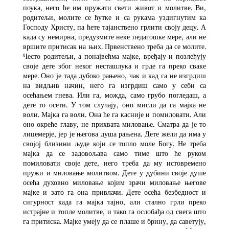
поука, него ће им пружати свети живот и молитве. Ви,
родитељи, молите се ћутке и са рукама уздигнутим ка
Господу Христу, па ћете тајанствено грлити своју децу. А
када су немирна, предузмите неке педагошке мере, али не
вршите притисак на њих. Првенствено треба да се молите.
Често родитељи, а понајвећма мајке, вређају и позлеђују
своје дете због неког несташлука и грде га преко сваке
мере. Оно је тада дубоко рањено, чак и кад га не изгрдиш
на видљив начин, него га изгрдиш само у себи са
осећањем гнева. Или га, можда, само грубо погледаш, а
дете то осети. У том случају, оно мисли да га мајка не
воли. Мајка га воли. Она ће га касније и помиловати. Али
оно окреће главу, не прихвата миловање. Сматра да је то
лицемерје, јер је његова душа рањена. Дете жели да има у
својој близини људе који се топло моле Богу. Не треба
мајка да се задовољава само тиме што ће руком
помиловати своје дете, него треба да му истовремено
пружи и миловање молитвом. Дете у дубини своје душе
осећа духовно миловање којим зрачи миловање његове
мајке и зато га она привлачи. Дете осећа безбедност и
сигурност када га мајка тајно, али стално грли преко
истрајне и топле молитве, и тако га ослобађа од свега што
га притиска. Мајке умеју да се плаше и брину, да саветују,