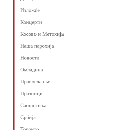
Изложбе
Концерти
Косовo и Метохијa
Наша парохија
Новости
Омладина
Православље
Празници
Саопштења
Србија
Торонто