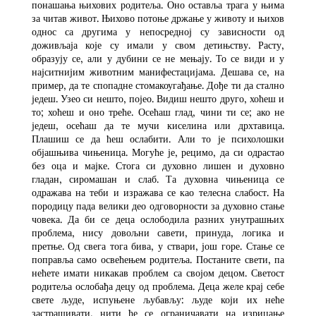
понашања њихових родитеља. Оно оставља трага у њима
за читав живот. Њихово потоње држање у животу и њихов
однос са другима у непосредној су зависности од
доживљаја које су имали у свом детињству. Расту,
образују се, али у дубини се не мењају. То се види и у
најситнијим животним манифестацијама. Дешава се, на
пример, да те спопадне стомакоугађање. Дође ти да стално
једеш. Узео си нешто, појео. Видиш нешто друго, хоћеш и
то; хоћеш и оно треће. Осећаш глад, чини ти се; ако не
једеш, осећаш да те мучи киселина или дрхтавица.
Плашиш се да ћеш ослабити. Али то је психолошки
објашњива чињеница. Могуће је, рецимо, да си одрастао
без оца и мајке. Стога си духовно лишен и духовно
гладан, сиромашан и слаб. Та духовна чињеница се
одражава на теби и изражава се као телесна слабост. На
породицу пада велики део одговорности за духовно стање
човека. Да би се деца ослободила разних унутрашњих
проблема, нису довољни савети, принуда, логика и
претње. Од свега тога бива, у ствари, још горе. Стање се
поправља само освећењем родитеља. Постаните свети, па
нећете имати никакав проблем са својом децом. Светост
родитеља ослобађа децу од проблема. Деца желе крај себе
свете људе, испуњене љубављу: људе који их неће
застрашивати, нити ће се ограничавати на изрицање