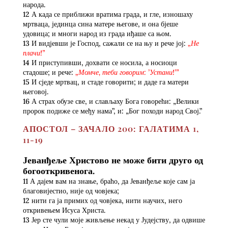
народа.
12 А када се приближи вратима града, и гле, изношаху
мртваца, јединца сина матере његове, и она бјеше
удовица; и многи народ из града иђаше са њом.
13 И видјевши је Господ, сажали се на њу и рече јој:
„Не
плачи!”
14 И приступивши, дохвати се носила, а носиоци
стадоше; и рече:
„Момче, теби говорим: ’Устани!’”
15 И сједе мртвац, и стаде говорити; и даде га матери
његовој.
16 А страх обузе све, и слављаху Бога говорећи: „Велики
пророк подиже се међу нама”, и: „Бог походи народ Свој.”
АПОСТОЛ – ЗАЧАЛО 200: ГАЛАТИМА 1,
11-19
Јеванђеље Христово не може бити друго од
богооткривенога.
11 А дајем вам на знање, браћо, да Јеванђеље које сам ја
благовијестио, није од човјека;
12 нити га ја примих од човјека, нити научих, него
откривењем Исуса Христа.
13 Јер сте чули моје живљење некад у Јудејству, да одвише