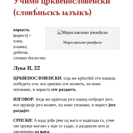
Учимо црквенословенски
(словѣ́ньскъ ѩзъıкъ)
корысть
(корист) =
плен,
Мирослављево јеванђеље
пљачка;
добитак,
стечено богатство
Лука 11, 22
ЦРКВЕНОСЛОВЕНСКИ:
єгда же крѣплѣй єгѡ нашедъ
побѣдитъ єгѡ, все ѻрѹжїе єгѡ возметъ, на неже
ѹповаше, и корысть
єгѡ раздаетъ.
ИЗГОВОР:
Јегда же крјепљеј јего нашед побједит јего,
все оружије јего возмет, на неже уповаше, и корист
јего
раздајет.
СРПСКИ:
А када дође јачи од њега и надвлада га, узме
све оружје његово у које се уздао, и раздијели што је
заплијенио
од њега.