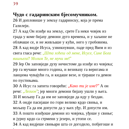
39
Чудо с гадаринским бјесомучником.
26 И допловише у земљу гадаринску, која је према
Галилеји.
27 А кад Он изиђе на земљу, срете Га неки човјек из
града у коме бијаху демони дуго времена, и у хаљине не
облачаше се, и не живљаше у кући, него у гробовима.
28 А кад видје Исуса, узвикнувши, паде пред Њим и из
свега гласа рече:
„Шта хоћеш од мене, Исусе, Сине Бога
вишњега? Молим Те, не мучи ме!”
29 Јер Он заповједи духу нечистоме да изиђе из човјека;
јер га мучаше много година, и везиваху га веригама и
ланцима чувајући га, и кидаше везе, и тјераше га демон
по пустињама.
30 А Исус га запита говорећи:
„Како ти је име?”
А он
рече:
„Легион”
; јер многи демони бијаху ушли у њега.
31 И мољаху Га да им не заповједи да иду у бездан.
32 А ондје пасијаше по гори велико крдо свиња, и
мољаху Га да им допусти да у њих уђу. И допусти им.
33 А пошто изиђоше демони из човјека, уђоше у свиње;
и јурну крдо са стрмени у језеро, и утопи се.
34 А кад видјеше свињари шта се догодило, побјегоше и