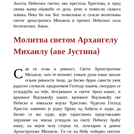
Ангела Небесних светих око престола Христова, и пред
свима њима објавиће се дела, речи и помисли свакога
човека. Нека би нас Бог помиловао и спасао молитвама
светог архистратига Михаила и прочих Небесних сила
безтелесних. Амин.
Молитва светом Архангелу
Михаилу (аве Јустина)
С
ав си огањ и ревност, Свети Архистратиже
Михаиле, зато те молимо: учмале душе наше запали
огњем ревности твоје, да бисмо будне савести увек
радосно служили заједничком Господу нашем, свесрдно се
угледајући на тебе, безгрешног и светог брата нашег, и
врховног Војсковођу нашег, врховног Војсковођу све
Небеске и земаљске војске Христове. Чудесни Господ
Христос начинио је једну Цркву од Анђела и људи, да
бисмо се ми људи, који тајанствено представљамо
херувиме на земљи угледали на свету Небеску браћу
нашу, на чијем челу стојиш ти, лучезарни и дивни
Архистратиже Михаиле. Ти си на Небу победио свезлог