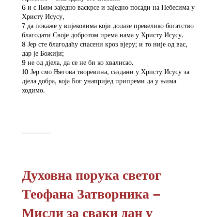
6 и с Њим заједно васкрсе и заједно посади на Небесима у
Христу Исусу,
7 да покаже у вијековима који долазе превелико богатство
благодати Своје добротом према нама у Христу Исусу.
8 Јер сте благодаћу спасени кроз вјеру; и то није од вас,
дар је Божији;
9 не од дјела, да се не би ко хвалисао.
10 Јер смо Његова творевина, саздани у Христу Исусу за
дјела добра, која Бог унапријед припреми да у њима
ходимо.
Духовна порука светог
Теофана Затворника –
Мисли за сваки дан у