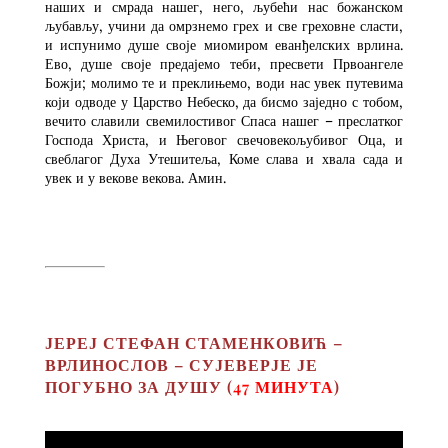
наших и смрада нашег, него, љубећи нас божанском
љубављу, учини да омрзнемо грех и све греховне сласти,
и испунимо душе своје миомиром еванђелских врлина.
Ево, душе своје предајемо теби, пресвети Првоангеле
Божји; молимо те и преклињемо, води нас увек путевима
који одводе у Царство Небеско, да бисмо заједно с тобом,
вечито славили свемилостивог Спаса нашег – преслатког
Господа Христа, и Његовог свечовекољубивог Оца, и
свеблагог Духа Утешитеља, Коме слава и хвала сада и
увек и у векове векова. Амин.
ЈЕРЕЈ СТЕФАН СТАМЕНКОВИЋ –
ВРЛИНОСЛОВ – СУЈЕВЕРЈЕ ЈЕ
ПОГУБНО ЗА ДУШУ (
47 МИНУТА
)