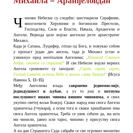
Ч
инови Небески су следећи: шестокрили Серафими,
многоочити Херувими и богоносни Престоли,
Господства, Силе и Власти, Начала, Архангели и
Ангели. Војвода целе војске ангелске јесте архистратиг
Михаил.
Када је Сатана, Луцифер, отпао од Бога, и повукао собом
у пропаст један део ангела, тада је Михаил устао и
узвикнуо пред неотпалим Ангелима:
„Вонмем! Станем
добре, станем со страхом!“
И све Небесне војске верних
Ангела громовито су запојале:
„Свјат, свјат, свјат,
Господ Саваот, исполи Небо и земља слави Твојеја!“
(Исуса
Навина 5, 13-15)
Међу Ангелима влада
савршено једномислије,
једнодушност и љубав
, а уз то још и
потпуна
послушност нижих чинова вишим чиновима
, и свих
укупно светој вољи Божјој. Сваки народ има свога Ангела
хранитеља (=чувара), а осим тога и сваки хришћанин има
свога Ангела хранитеља. Треба се увек сећати да, ма шта
ми чинили, јавно или тајно, чинимо у присуству свога
Ангела хранитеља.
А на дан Страшнога Суда сабраће се све огромно мноштво