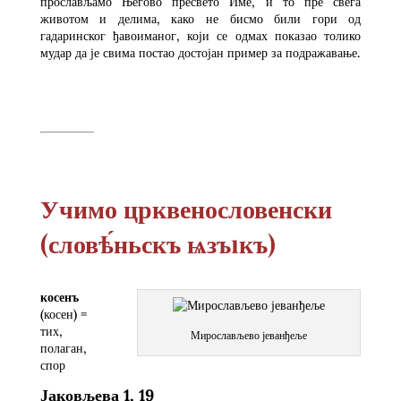
прослављамо Његово пресвето Име, и то пре свега
животом и делима, како не бисмо били гори од
гадаринског ђавоиманог, који се одмах показао толико
мудар да је свима постао достојан пример за подражавање.
Учимо црквенословенски
(словѣ́ньскъ ѩзъıкъ)
косенъ
(косен) =
тих,
Мирослављево јеванђеље
полаган,
спор
Јаковљева 1, 19