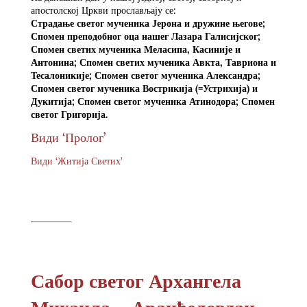
апостолској Цркви прослављају се:
Страдање светог мученика Јерона и дружине његове;
Спомен преподобног оца нашег Лазара Галисијског;
Спомен светих мученика Меласипа, Касиније и
Антонина; Спомен светих мученика Авкта, Тавриона и
Тесалоникије; Спомен светог мученика Александра;
Спомен светог мученика Вострикија (=Устрихија) и
Дукитија; Спомен светог мученика Атинодора; Спомен
светог Григорија.
Види ‘Пролог’
Види ‘Житија Светих’
Сабор светог Архангела
Михаила – Аранђеловдан