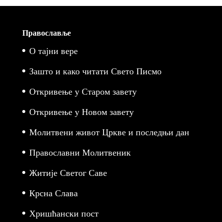
Православље
О тајни вере
Зашто и како читати Свето Писмо
Откривење у Старом завету
Откривење у Новом завету
Молитвени живот Цркве и последњи дан
Православни Молитвеник
Житије Светог Саве
Крсна Слава
Хришћански пост