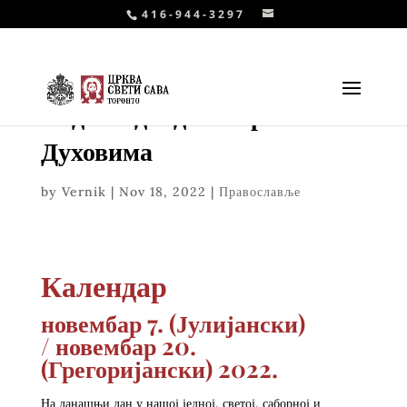
416-944-3297
Недеља двадесет трећа по
Духовима
by
Vernik
|
Nov 18, 2022
|
Православље
Календар
новембар 7. (Јулијански)
/
новембар 20.
(Грегоријански) 2022.
На данашњи дан у нашој једној, светој, саборној и