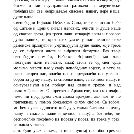
бисмо и ми неустрашиво ратовали и херувимски
побеђивали све непријатеље спасења нашег, вере наше,
душе наше.
Свепобедни Војводо Небеских Сила, ти си очистио Небо
од Сатане и црних ангела његових, очисти и душе наше
од свакога греха, јер греси наши отварају врата и прозоре
душа наших, те кроз њих улазе у нас нечисте силе
демонске прљајући и умртвљујући душе наше, које треба
да су анђелски чисте и анђелски бесмртне. Без твоје
свепобедне помоћи, Небески Војсковођо, ми лако
постајемо плен нечистих сила; стога те од свег срца
молимо: уврсти нас у своју непобедиву војску, и ратуј за
нас и испред нас, водећи нас и предводећи нас у свакој
борби за душу нашу, за спасење наше, за вечност нашу, и
осигуравајући нам победу над сваким грехом и над
сваким ђаволом. О, пресвети Архангеле, ми смо очајно
немоћни пред демонском силом вражјом, ако нам ти не
притекнеш у помоћ божанском силом својом. Са тобом,
ми ћемо увек односити победу у свима биткама за душу
нашу и спасење наше и вечност нашу; а без тебе, ми
беспомоћно посрћемо из пораза у пораз, из греха у грех,
из пакла у пакао.
Зато буди увек с нама, и не напуштај нас због грехова