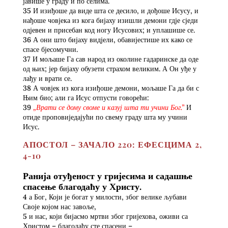
јавише у граду и по селима.
35 И изиђоше да виде шта се десило, и дођоше Исусу, и
нађоше човјека из кога бијаху изишли демони гдје сједи
одјевен и присебан код ногу Исусових; и уплашише се.
36 А они што бијаху видјели, обавијестише их како се
спасе бјесомучни.
37 И мољаше Га сав народ из околине гадаринске да оде
од њих; јер бијаху обузети страхом великим. А Он уђе у
лађу и врати се.
38 А човјек из кога изиђоше демони, мољаше Га да би с
Њим био; али га Исус отпусти говорећи:
39
„Врати се дому своме и казуј шта ти учини Бог.”
И
отиде проповиједајући по свему граду шта му учини
Исус.
АПОСТОЛ – ЗАЧАЛО 220: ЕФЕСЦИМА 2,
4-10
Ранија отуђеност у гријесима и садашње
спасење благодаћу у Христу.
4 а Бог, Који је богат у милости, због велике љубави
Своје којом нас завоље,
5 и нас, који бијасмо мртви због гријехова, оживи са
Христом – благодаћу сте спасени –