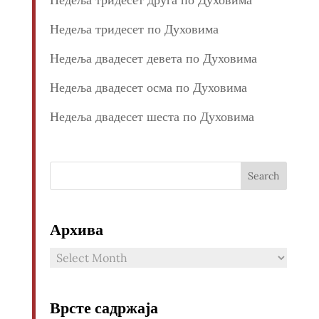
Недеља тридесет по Духовима
Недеља двадесет девета по Духовима
Недеља двадесет осма по Духовима
Недеља двадесет шеста по Духовима
Архива
Архива
Врсте садржаја