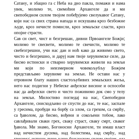
Сатану, и збацио га с Неба на дно пакла, помажи и нама
увек, молимо те, свемоћни Архангеле да и ми
свепобедном силом твојом побеђујемо свелукавог Сатану,
који нас са свих страна напада и искушава кроз безбожне
људе, кроз нечисте помисли, кроз земаљске сласти, кроз
опојне страсти.
Сав си свет, чист и безгрешан, дивни Првоангеле Божји;
молимо те свесвети, молимо те свечисти, молимо те
свебезгрешни, учи нас дан и ноћ како да живимо свето,
чисто и безгрешно, и даруј нам твоје херувимске силе, да
бисмо истински и стварно херувимски живели на земљи
ми који по неизмерном човекољубљу Божјем
представљамо херувиме на земљи. Не остави нас у
отровном блату наших сластољубивих земаљских жеља,
него нас подигни у Небеске анђелске висине и оспособи
нас да анђелски свето и чисто поживимо док смо у телу
на земљи. Милостиво погледај на нас, Свепобедни
Архангеле, снисходљиво се спусти до нас, те нас, заспале
у гресима, пробуди на борбу са злом, са грехом, са смрћу,
са ђаволом, да бисмо, вођени и сокољени тобом, лако
савлађивали сваки грех, сваку страст, сваку смрт, сваког
ђавола. Ми знамо, Богоносни Архангеле, ти имаш власт
над нечистим дусима, над болестима, над смрћу, над
гресима; испуни душе наше божанском силом својом, еда