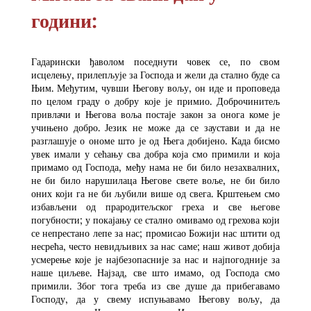
години:
Гадарински ђаволом поседнути човек се, по свом
исцелењу, прилепљује за Господа и жели да стално буде са
Њим. Међутим, чувши Његову вољу, он иде и проповеда
по целом граду о добру које је примио. Доброчинитељ
привлачи и Његова воља постаје закон за онога коме је
учињено добро. Језик не може да се заустави и да не
разглашује о ономе што је од Њега добијено. Када бисмо
увек имали у сећању сва добра која смо примили и која
примамо од Господа, међу нама не би било незахвалних,
не би било нарушилаца Његове свете воље, не би било
оних који га не би љубили више од свега. Крштењем смо
избављени од прародитељског греха и све његове
погубности; у покајању се стално омивамо од грехова који
се непрестано лепе за нас; промисао Божији нас штити од
несрећа, често невидљивих за нас саме; наш живот добија
усмерење које је најбезопасније за нас и најпогодније за
наше циљеве. Најзад, све што имамо, од Господа смо
примили. Због тога треба из све душе да прибегавамо
Господу, да у свему испуњавамо Његову вољу, да