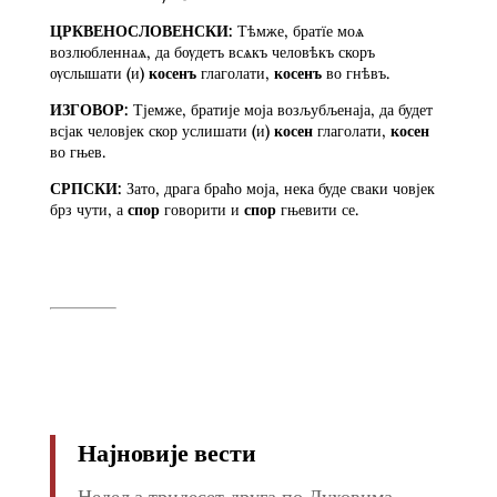
ЦРКВЕНОСЛОВЕНСКИ:
Тѣмже, братїе моѧ
возлюбленнаѧ, да бѹдетъ всѧкъ человѣкъ скоръ
ѹслышати (и)
косенъ
глаголати,
косенъ
во гнѣвъ.
ИЗГОВОР:
Тјемже, братије моја возљубљенаја, да будет
всјак человјек скор услишати (и)
косен
глаголати,
косен
во гњев.
СРПСКИ:
Зато, драга браћо моја, нека буде сваки човјек
брз чути, а
спор
говорити и
спор
гњевити се.
Најновије вести
Недеља тридесет друга по Духовима