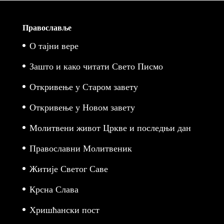
Православље
О тајни вере
Зашто и како читати Свето Писмо
Откривење у Старом завету
Откривење у Новом завету
Молитвени живот Цркве и последњи дан
Православни Молитвеник
Житије Светог Саве
Крсна Слава
Хришћански пост