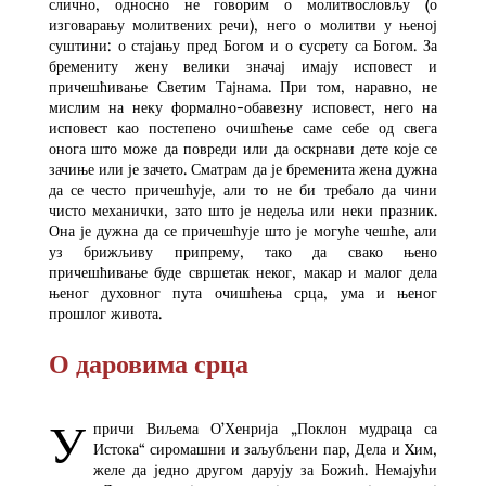
слично, односно не говорим о молитвословљу (о
изговарању молитвених речи), него о молитви у њеној
суштини: о стајању пред Богом и о сусрету са Богом. За
бремениту жену велики значај имају исповест и
причешћивање Светим Тајнама. При том, наравно, не
мислим на неку формално-обавезну исповест, него на
исповест као постепено очишћење саме себе од свега
онога што може да повреди или да оскрнави дете које се
зачиње или је зачето. Сматрам да је бременита жена дужна
да се често причешћује, али то не би требало да чини
чисто механички, зато што је недеља или неки празник.
Она је дужна да се причешћује што је могуће чешће, али
уз брижљиву припрему, тако да свако њено
причешћивање буде свршетак неког, макар и малог дела
њеног духовног пута очишћења срца, ума и њеног
прошлог живота.
О даровима срца
У
причи Виљема О’Хенрија „Поклон мудраца са
Истока“ сиромашни и заљубљени пар, Дела и Xим,
желе да једно другом дарују за Божић. Немајући