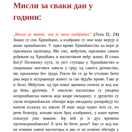
Мисли за сваки дан у
години:
„Много је званих, али је мало изабраних.“
(Лука 12, 24)
Звани су сви Хришћани, а изабрани су они који верују и
живе хришћански. У прво време Хришћанства ка вери је
призивала проповед. Ми смо, међутим, призвани самим
рођењем од Хришћана и васпитањем међу њима. И слава
Богу! Половину пута, то јест ступање у Хришћанство и
укорењење његових начела у срцу од самога детињства,
ми прелазимо без труда. Рекло би се да ће утолико бити
јача вера и исправнији живот за све будуће време. Тако је
и било. Међутим, од пре неког времена почело је код нас
да бива друкчије. У школско васпитање су уведена
нехришћанска начела која кваре омладину; у друштво су
ушли нехришћански обичаји који омладину развраћују по
њеном изласку из школе. И није онда чудно што се, по
речи Божијој, ионако мали број изабраних, у наше време
показује још мањим. Јер већ је и дух времена
противхришћански! А шта ће бити даље? Ако се код нас
не измени начин васпитања и ако се не измене обичаји у