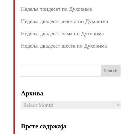
Недеља тридесет по Духовима
Недеља двадесет девета по Духовима
Недеља двадесет осма по Духовима
Недеља двадесет шеста по Духовима
Архива
Архива
Врсте садржаја