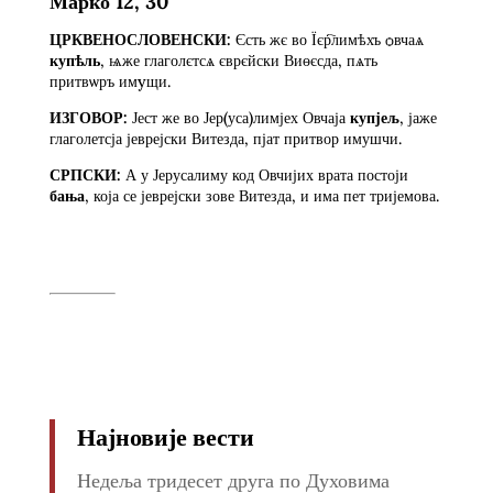
Марко 12, 30
ЦРКВЕНОСЛОВЕНСКИ:
Єсть жє во Їєр҇лимѣхъ ѻвчаѧ
купѣль
, ѩже глаголєтсѧ єврєйски Виѳєсда, пѧть
притвѡръ имyщи.
ИЗГОВОР:
Јест же во Јер(уса)лимјех Овчаја
купјељ
, јаже
глаголетсја јеврејски Витезда, пјат притвор имушчи.
СРПСКИ:
А у Јерусалиму код Овчијих врата постоји
бања
, која се јеврејски зове Витезда, и има пет тријемова.
Најновије вести
Недеља тридесет друга по Духовима