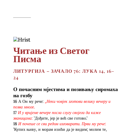
Читање из Светог
Писма
ЛИТУРГИЈА – ЗАЧАЛО 76: ЛУКА 14, 16-
24
О почасним мјестима и позивању сиромаха
на гозбу
16 А Он му рече:
„Неки човјек зготови велику вечеру и
позва многе.
17
И у вријеме вечере посла слугу својега да каже
званицама:
’Дођите, јер је већ све готово.’
18
И почеше се сви редом изговарати. Први му рече:
’Купих њиву, и морам изићи да је видим; молим те,