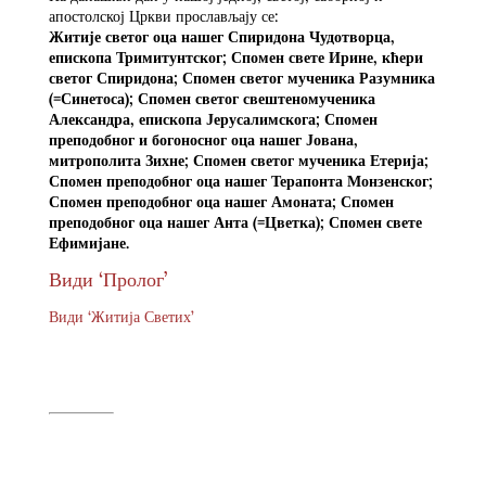
апостолској Цркви прослављају се:
Житије светог оца нашег Спиридона Чудотворца,
епископа Тримитунтског; Спомен свете Ирине, кћери
светог Спиридона; Спомен светог мученика Разумника
(=Синетоса); Спомен светог свештеномученика
Александра, епископа Јерусалимскога; Спомен
преподобног и богоносног оца нашег Јована,
митрополита Зихне; Спомен светог мученика Етерија;
Спомен преподобног оца нашег Терапонта Монзенског;
Спомен преподобног оца нашег Амоната; Спомен
преподобног оца нашег Анта (=Цветка); Спомен свете
Ефимијане.
Види ‘Пролог’
Види ‘Житија Светих’