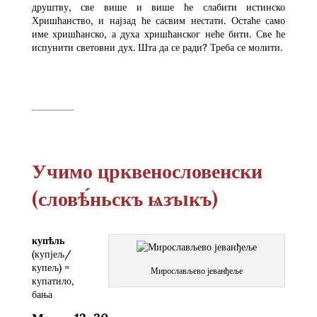
друштву, све више и више ће слабити истинско
Хришћанство, и најзад ће сасвим нестати. Остаће само
име хришћанско, а духа хришћанског неће бити. Све ће
испунити световни дух. Шта да се ради? Треба се молити.
Учимо црквенословенски
(словѣ́ньскъ ѩзъıкъ)
купѣль
(купјељ/
купељ) =
Мирослављево јеванђеље
купатило,
бања