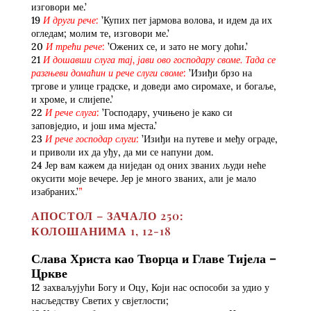
изговори ме.’
19
И други рече:
’Купих пет јармова волова, и идем да их
огледам; молим те, изговори ме.’
20
И трећи рече:
’Ожених се, и зато не могу доћи.’
21
И дошавши слуга тај, јави ово господару своме. Тада се
разгњеви домаћин и рече слуги своме:
’Изиђи брзо на
тргове и улице градске, и доведи амо сиромахе, и богаље,
и хроме, и слијепе.’
22
И рече слуга:
’Господару, учињено је како си
заповједио, и још има мјеста.’
23
И рече господар слуги:
’Изиђи на путеве и међу ограде,
и приволи их да уђу, да ми се напуни дом.
24 Јер вам кажем да ниједан од оних званих људи неће
окусити моје вечере. Јер је много званих, али је мало
изабраних.’
”
АПОСТОЛ – ЗАЧАЛО 250:
КОЛОШАНИМА 1, 12-18
Слава Христа као Творца и Главе Тијела –
Цркве
12 захваљујући Богу и Оцу, Који нас оспособи за удио у
насљедству Светих у свјетлости;