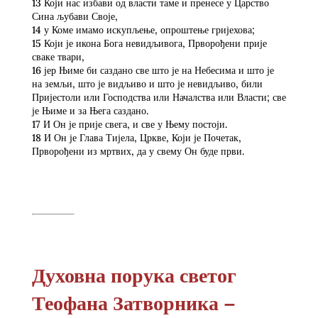
13 Који нас избави од власти таме и пренесе у Царство
Сина љубави Своје,
14 у Коме имамо искупљење, опроштење гријехова;
15 Који је икона Бога невидљивога, Прворођени прије
сваке твари,
16 јер Њиме би саздано све што је на Небесима и што је
на земљи, што је видљиво и што је невидљиво, били
Пријестоли или Господства или Началства или Власти; све
је Њиме и за Њега саздано.
17 И Он је прије свега, и све у Њему постоји.
18 И Он је Глава Тијела, Цркве, Који је Почетак,
Прворођени из мртвих, да у свему Он буде први.
Духовна порука светог
Теофана Затворника –