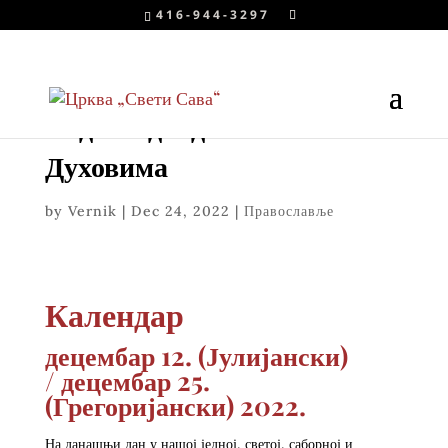
416-944-3297
Недеља двадесет осма по
Духовима
by
Vernik
|
Dec 24, 2022
|
Православље
Календар
децембар 12. (Јулијански)
/
децембар 25.
(Грегоријански) 2022.
На данашњи дан у нашој једној, светој, саборној и