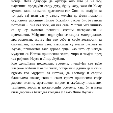
новца, Дела одлучује да жртвује оно што је на њој
најлепше, продајући своју дугу, бујну косу, како би Xиму
купила каиш за његов драгоцени сат. Xим, не знајући за
то, даје тај исти сат у залог, желећи да Дели поклони
скупоцене укоснице. Њихов божићни сусрет био је заиста
потресан – она без косе, он без сата. У први мах чинило
се да су њихови поклони сасвим несврховити и
промашени. Међутим, одричући се својих материјалних
драгоцености, жртвујући део себе и своје везаности за
спољашњи, појавни свет, створили су место сусрета за
љубав, приносећи тако дарове срца, као што су некада
мудраци са Истока приносили злато, миро и тамјан пред
тек рођеног Исуса и Лице Љубави.
Као хришћани последњих времена, гледајући све веће
хлађење љубави у овом свету, остаје нам једино да и сами
будемо као мудраци са Истока, да Господу и својим
ближњима свакодневно и свим срцем приносимо своје
дарове, златне, драгоцене, миром и љубављу помазане,
тамјаном, вером и захвалношћу осењене, како би и нама
била дарована благодат гледања у Само Лице Љубави.