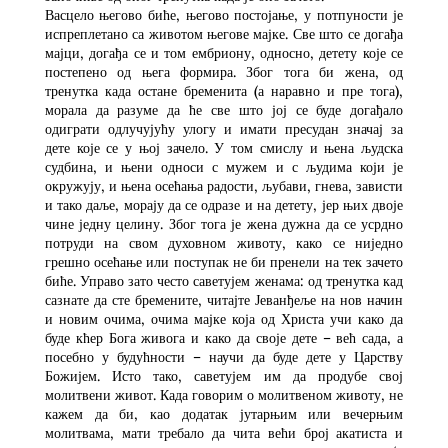
Васцело његово биће, његово постојање, у потпуности је
испреплетано са животом његове мајке. Све што се догађа
мајци, догађа се и том ембриону, односно, детету које се
постепено од њега формира. Због тога би жена, од
тренутка када остане бременита (а наравно и пре тога),
морала да разуме да ће све што јој се буде догађало
одиграти одлучујућу улогу и имати пресудан значај за
дете које се у њој зачело. У том смислу и њена људска
судбина, и њени односи с мужем и с људима који је
окружују, и њена осећања радости, љубави, гнева, зависти
и тако даље, морају да се одразе и на детету, јер њих двоје
чине једну целину. Због тога је жена дужна да се усрдно
потруди на свом духовном животу, како се ниједно
грешно осећање или поступак не би пренели на тек зачето
биће. Управо зато често саветујем женама: од тренутка кад
сазнате да сте бремените, читајте Јеванђеље на нов начин
и новим очима, очима мајке која од Христа учи како да
буде кћер Бога живога и како да своје дете – већ сада, а
посебно у будућности – научи да буде дете у Царству
Божијем. Исто тако, саветујем им да продубе свој
молитвени живот. Када говорим о молитвеном животу, не
кажем да би, као додатак јутарњим или вечерњим
молитвама, мати требало да чита већи број акатиста и