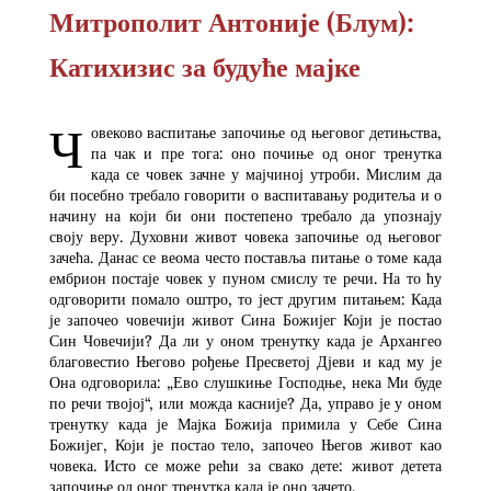
Митрополит Антоније (Блум):
Катихизис за будуће мајке
Ч
овеково васпитање започиње од његовог детињства,
па чак и пре тога: оно почиње од оног тренутка
када се човек зачне у мајчиној утроби. Мислим да
би посебно требало говорити о васпитавању родитеља и о
начину на који би они постепено требало да упознају
своју веру. Духовни живот човека започиње од његовог
зачећа. Данас се веома често поставља питање о томе када
ембрион постаје човек у пуном смислу те речи. На то ћу
одговорити помало оштро, то јест другим питањем: Када
је започео човечији живот Сина Божијег Који је постао
Син Човечији? Да ли у оном тренутку када је Архангео
благовестио Његово рођење Пресветој Дјеви и кад му је
Она одговорила: „Ево слушкиње Господње, нека Ми буде
по речи твојој“, или можда касније? Да, управо је у оном
тренутку када је Мајка Божија примила у Себе Сина
Божијег, Који је постао тело, започео Његов живот као
човека. Исто се може рећи за свако дете: живот детета
започиње од оног тренутка када је оно зачето.