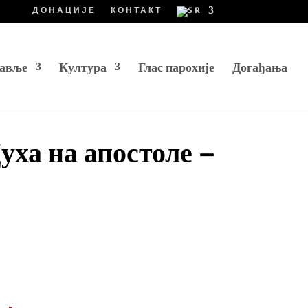
ДОНАЦИЈЕ
КОНТАКТ
авље
Култура
Глас парохије
Догађања
уха на апостоле –