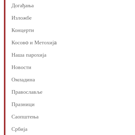
Догађања
Изложбе
Концерти
Косовo и Метохијa
Наша парохија
Новости
Омладина
Православље
Празници
Саопштења
Србија