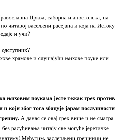
Православна Црква, саборна и апостолска, на
 по читавој васељени расејана и која на Истоку
едаје и учи?
и одступник?
ихове храмове и слушајући њихове поуке или
ка њиховим поукама јесте тежак грех против
ти и који због тога збацује јарам послушности
 грешну
. А данас се овај грех више и не сматра
а без расуђивања читају све могуће јеретичке
 анатему! Међутим, заслепљени грешници не