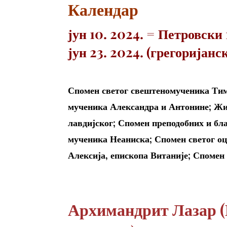
Календар
јун 10. 2024. =
Петровски 1
јун 23. 2024. (грегоријанс
Спомен светог свештеномученика Тимо
мученика Александра и Антонине; Жит
лавдијског; Спомен преподобних и бл
мученика Неаниска; Спомен светог оц
Алексија, епископа Витаније; Спомен
Архимандрит Лазар 