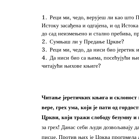
Реци ми, чедо, верујеш ли као што 
Истоку засађена и одгајена, и од Истока
до сад неизмењено и стално пребива, пр
Сумњаш ли у Предање Цркве?
Реци ми, чедо, да ниси био јеретик 
Да ниси био са њима, посећујући њ
читајући њихове књиге?
Читање јеретичких књига и склоност 
вере, грех ума, који је пати од гордос
Цркви, који тражи слободу безумну и
за грех! Данас себи људи дозвољавају д
писце. Против њих је Црква прогрмела