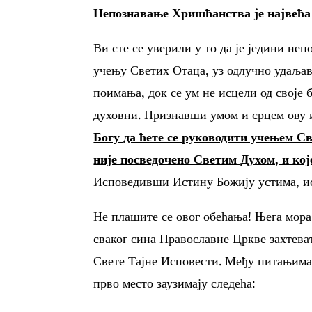
Непознавање Хришћанства је највећа 
Ви сте се уверили у то да је једини не
учењу Светих Отаца, уз одлучно удаљава
поимања, док се ум не исцели од своје 
духовни. Признавши умом и срцем ову и
Богу да ћете се руководити учењем Св
није посведочено Светим Духом, и ко
Исповедивши Истину Божију устима, исп
Не плашите се овог обећања! Њега мора
сваког сина Православне Цркве захтев
Свете Тајне Исповести. Међу питањима 
прво место заузимају следећа: