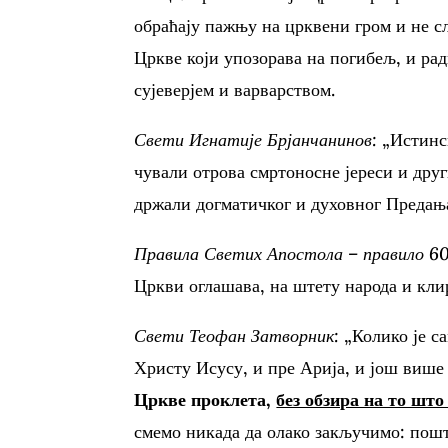
обраћају пажњу на црквени гром и не сл
Цркве који упозорава на погибељ, и ра
сујеверјем и варварством.
Свети Игнатије Брјанчанинов:
„Истинс
чували отрова смртоносне јереси и дру
држали догматичког и духовног Предањ
Правила Светих Апостола – правило 60
Цркви оглашава, на штету народа и клир
Свети Теофан Затворник:
„Колико је са
Христу Исусу, и пре Арија, и још више
Цркве проклета,
без обзира на то што
смемо никада да олако закључимо: пошт