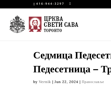
416-944-3297
Седмица Педесетн
Педесетница – Т
by
Vernik
|
Jun 22, 2024
|
Православље