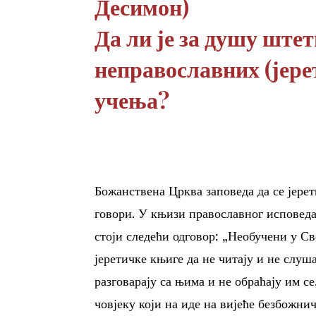
Десимон)
Да ли је за душу ште
неправославних (јере
учења?
Божанствена Црква заповеда да се јерет
говори. У књизи православног исповедањ
стоји следећи одговор: „Необучени у 
јеретичке књиге да не читају и не слуша
разговарају са њима и не обраћају им с
човјеку који на иде на вијеће безбожнич