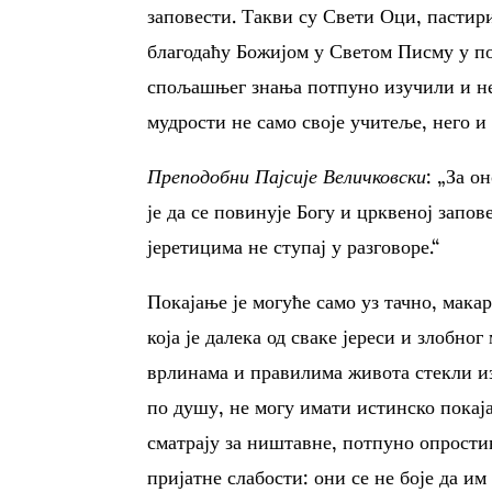
заповести. Такви су Свети Оци, пастир
благодаћу Божијом у Светом Писму у по
спољашњег знања потпуно изучили и н
мудрости не само своје учитеље, него и
Преподобни Пајсије Величковски
: „За о
је да се повинује Богу и црквеној запове
јеретицима не ступај у разговоре.“
Покајање је могуће само уз тачно, мака
која је далека од сваке јереси и злобн
врлинама и правилима живота стекли и
по душу, не могу имати истинско покаја
сматрају за ништавне, потпуно опростив
пријатне слабости: они се не боје да им