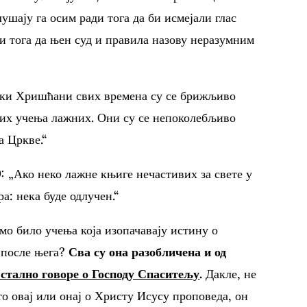
ушају га осим ради тога да би исмејали глас
ди тога да њен суд и правила назову неразумним
ки Хришћани свих времена су се брижљиво
гих учења лажних. Они су се непоколебљиво
а Цркве.“
:
„Ако неко лажне књиге нечастивих за свете у
а: нека буде одлучен.“
мо било учења која изопачавају истину о
 после њега?
Сва су она разобличена и од
 стално говоре о Господу Спаситељу
.
Дакле, не
о овај или онај о Христу Исусу проповеда, он