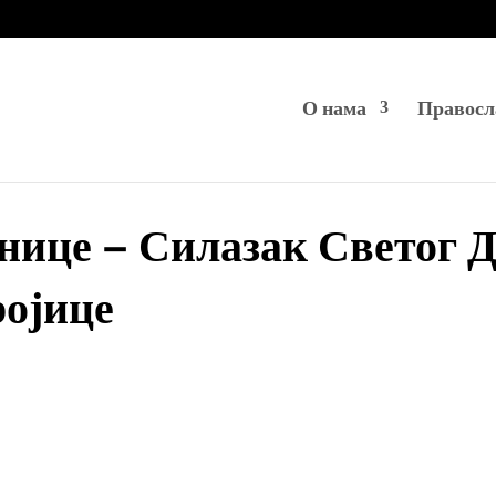
О нама
Правосл
ице – Силазак Светог Д
ројице