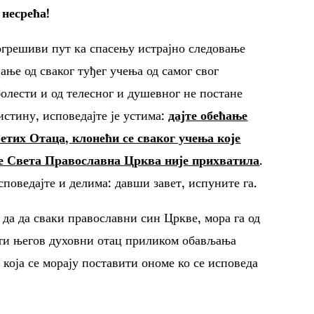
несрећа!
погрешиви пут ка спасењу истрајно следовање
ње од сваког туђег учења од самог свог
болести и од телесног и душевног не постане
стину, исповедајте је устима:
дајте обећање
етих Отаца, клонећи се сваког учења које
је Света Православна Црква није прихватила
.
оведајте и делима: давши завет, испуните га.
 да да сваки православни син Цркве, мора га од
ати његов духовни отац приликом обављања
која се морају поставити ономе ко се исповеда