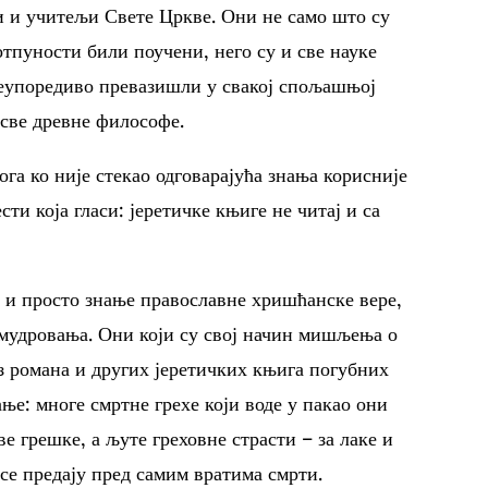
и и учитељи Свете Цркве. Они не само што су
тпуности били поучени, него су и све науке
еупоредиво превазишли у свакој спољашњој
 све древне философе.
нога ко није стекао одговарајућа знања корисније
сти која гласи: јеретичке књиге не читај и са
р и просто знање православне хришћанске вере,
ог мудровања. Они који су свој начин мишљења о
з романа и других јеретичких књига погубних
ње: многе смртне грехе који воде у пакао они
е грешке, а љуте греховне страсти – за лаке и
 се предају пред самим вратима смрти.