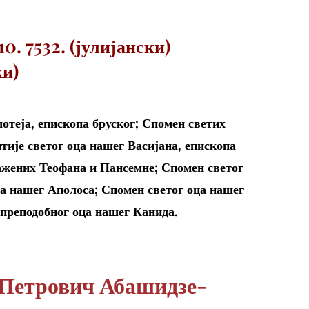
0. 7532. (јулијански)
ки)
теја, епископа бруског; Спомен светих
ије светог оца нашег Васијана, епископа
ажених Теофана и Пансемне; Спомен светог
а нашег Аполоса; Спомен светог оца нашег
 преподобног оца нашег Канида.
(Петрович Абашидзе-