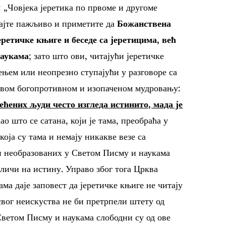
 „Човјека јеретика по првоме и другоме
едајте пажљиво и приметите да
Божанствена
еретичке књиге и беседе са јеретицима, већ
наукама
; зато што ови, читајући јеретичке
ењем или неопрезно ступајући у разговоре са
ховом богопротивном и изопаченом мудровању:
ћених људи често изгледа истинито, мада је
ао што се сатана, који је тама, преобраћа у
која су тама и немају никакве везе са
и необразованих у Светом Писму и наукама
 личи на истину. Управо због тога Црква
а даје заповест да јеретичке књиге не читају
 свог неискуства не би претрпели штету од
Светом Писму и наукама слободни су од ове