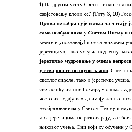
1) На другом месту Свето Писмо говори:
савјетовању клони се.“ (Титу 3, 10) Гл
Црква не забрањује свима да читају ј
само необученима у Светом Писму и 
књиге и упознавајући се са њиховим уч
јеретицима, лако могу да подлегну њи
јеретичко мудровање у очима непросве
у стварности потпуно лажно
. Слично к
светлог анђела, тако и јеретичка учења, 
светлошћу истине Божије, у очима људ
често изгледају као да имају нешто што
необразованима у Светом Писму и наукам
и са јеретицима не разговарају, да због
њиховог учења. Они који су обучени у 