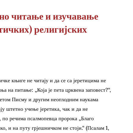
тно читање и изучавање
тичких) религијских
ичке књиге не читају и да се са јеретицима не
а на питање: „Која је пета црквена заповест?“,
Светом Писму и другим неопходним наукама
ју штетно учење јеретика, чак и да не
е, по речима псалмопевца пророка „Благо
ко, и на путу грјешничком не стоји.“ (Псалам 1,