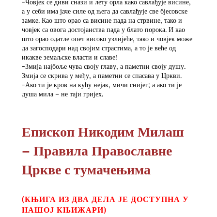
-Човјек се диви снази и лету орла како савлађује висине,
а у себи има јаче силе од њега да савлађује све бјесовске
замке. Као што орао са висине пада на стрвине, тако и
човјек са овога достојанства пада у блато порока. И као
што орао одатле опет високо узлијеће, тако и човјек може
да загосподари над својим страстима, а то је веће од
икакве земаљске власти и славе!
-Змија најбоље чува своју главу, а паметни своју душу.
Змија се скрива у међу, а паметни се спасава у Цркви.
-Ако ти је кров на кућу нејак, мичи снијег; а ако ти је
душа мила – не таји гријех.
Епископ Никодим Милаш
– Правила Православне
Цркве с тумачењима
(КЊИГА ИЗ ДВА ДЕЛА ЈЕ ДОСТУПНА У
НАШОЈ КЊИЖАРИ)