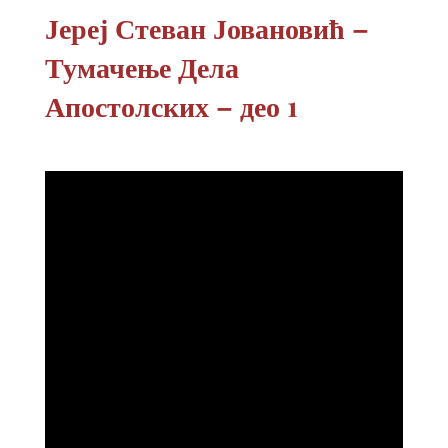
Јереј Стеван Јовановић –
Тумачење Дела
Апостолских – део 1