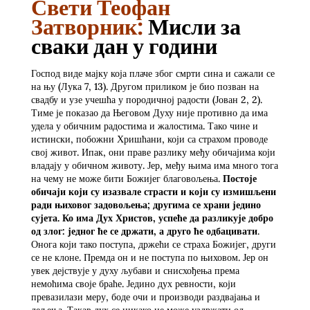
Свети Теофан
Затворник
:
Мисли за
сваки дан у години
Господ виде мајку која плаче због смрти сина и сажали се
на њу (Лука 7, 13). Другом приликом је био позван на
свадбу и узе учешћа у породичној радости (Јован 2, 2).
Тиме је показао да Његовом Духу није противно да има
удела у обичним радостима и жалостима. Тако чине и
истински, побожни Хришћани, који са страхом проводе
свој живот. Ипак, они праве разлику међу обичајима који
владају у обичном животу. Јер, међу њима има много тога
на чему не може бити Божијег благовољења.
Постоје
обичаји који су изазвале страсти и који су измишљени
ради њиховог задовољења; другима се храни једино
сујета. Ко има Дух Христов, успеће да разликује добро
од злог: једног ће се држати, а друго ће одбацивати
.
Онога који тако поступа, држећи се страха Божијег, други
се не клоне. Премда он и не поступа по њиховом. Јер он
увек дејствује у духу љубави и снисхођења према
немоћима своје браће. Једино дух ревности, који
превазилази меру, боде очи и производи раздвајања и
дељења. Такав дух се никако не може уздржати од