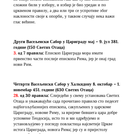
сложни били у избору, и избир је био уредан и по
црквеном правилу, а два или три се успротиве због
наклоности своје к опорби, у таквом случају нека важи
глас већине.
Други Васељенски Сабор у Цариграду мај – 9. јул 381.
године
(150 Светих Отаца)
3.
од 7 правила:
Епископ Цариграда мора имати
првенство части послије епископа Рима, јер је онај град
нови Рим.
Четврти Васељенски Сабор у Халкидону 8. октобар – 1.
новембар 451. године
(630 Светих Отаца)
28.
од 30 правила:
Слиједећи у свему установама Светих
Отаца и уважавајући сада прочитано правилo сто педесет
најбогољубазнијих епископа, сакупљених у царскоме
Цариграду, новоме Риму, за вријеме бившега цара добре
успомене Теодосија, исто то и ми одређујемо и
установљујемо у погледу повластица најсветије Цркве
истога Цариграда, новога Рима; јер су и пријестолу