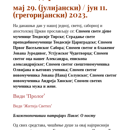
мај 29. (јулијански) / јун 11.
(грегоријански) 2023.
На данашњи дан у нашој једној, светој, саборној и
апостолској Цркви прослављају се:
Спомен свете дјеве
мученице Теодосије Тирске; Страдање свете
преподобномученице Теодосије Цариградске; Спомен
Првог Васељенског Сабора; Спомен светог и блаженог
Јована Јуродивог, Устјужског Чудотворца; Спомен
светог оца нашег Александра, епископа
александријског; Спомен светог свештеномученика
Олвијана и његових ученика; Спомен светог
новомученика Јована (Нана) Солунског; Спомен светог
новомученика Андреја Хиоског; Спомен светих
мученика мужа и жене.
Види ‘Пролог’
Види ‘Житија Светих’
Блаженопочивши патријарх Павле: О посту
Од свих средстава, чишћење душе за овај најприснији