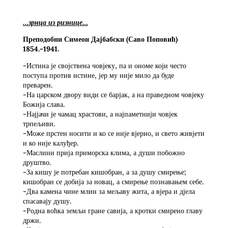
…зрнца из ризнице…
Преподобни Симеон Дајбабски (Саво Поповић)
1854.-1941.
-Истина је својствена човјеку, па и ономе који често
поступа против истине, јер му није мило да буде
преварен.
-На царском двору види се барјак, а на праведном човјеку
Божија слава.
-Најјачи је чамац храстови, а најпаметнији човјек
трпељиви.
-Може прстен носити и ко се није вјерио, и свето живјети
и ко није калуђер.
-Маслини прија приморска клима, а души побожно
друштво.
-За кишу је потребан кишобран, а за душу смирење;
кишобран се добија за новац, а смирење познавањем себе.
-Два камена чине млин за мељаву жита, а вјера и дјела
спасавају душу.
-Родна воћка земљи гране савија, а кротки смирено главу
држи.