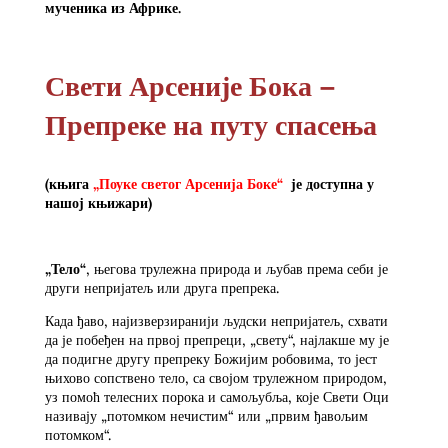
мученика из Африке.
Свети Арсеније Бока –
Препреке на путу спасења
(књига
„Поуке светог Арсенија Боке“
је доступна у
нашој књижари)
„Тело“
, његова трулежна природа и љубав према себи је
други непријатељ или друга препрека.
Када ђаво, најизверзиранији људски непријатељ, схвати
да је побеђен на првој препреци, „свету“, најлакше му је
да подигне другу препреку Божијим робовима, то јест
њихово сопствено тело, са својом трулежном природом,
уз помоћ телесних порока и самољубља, које Свети Оци
називају „потомком нечистим“ или „првим ђавољим
потомком“.