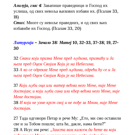
Алилуја, глас 4:
Завапише праведници и Господ их
услиша, од свих невоља њихових избави их. (Псалам 33,
18)
Стих:
Многе су невоље праведних, и од свих њих
избавиће их Господ. (Псалам 33, 20)
Литургија
–
Зачало
38: Матеј 10,
32-33, 37-38; 19,
27-
30
32
Сваки који призна Мене пред људима, признаћу и Ја
њега пред Оцем Својим Који је на Небесима.
33
А ко се одрекне Мене пред људима, одрећи ћу се и Ја
њега пред Оцем Својим Који је на Небесима.
37
Који љуби оца или матер већма него Мене, није Мене
достојан; и који љуби сина или кћер већма него Мене, није
Мене достојан.
38
И који не узме крст свој и не пође за Мном, није Мене
достојан.
27 Тада одговори Петар и рече Му: „Ето, ми смо оставили
све и за Тобом пошли; шта ће, дакле, нама бити?”
28 А Исус им рече:
„
Заиста вам кажем да ћете ви који