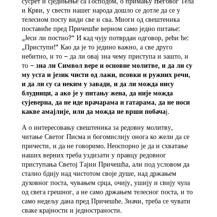
сусрет и сједињење са Господом, о примању Његовог Тела
и Крви, у свести нашег народа дошло се дотле да се у
телесном посту види све и сва. Многи од свештеника
поставиће пред Причешће верном само једно питање:
„Јеси ли постио?“ И кад чују потврдан одговор, рећи ће:
„Приступи!“ Као да је то једино важно, а све друго
небитно, и то – да ли овај зна чему приступа и зашто, и
то –
зна ли Символ вере и основне молитве, и да ли су
му уста и језик чисти од лажи, псовки и ружних речи,
и да ли су са неким у завади, и да ли можда нису
блудници, а ако је у питању жена, да није можда
сујеверна, да не иде врачарама и гатарама, да не носи
какве амајлије, или да можда не врши побача
ј.
А о интересовању свештеника за редовну молитву,
читање Светог Писма и богомислију онога ко жели да се
причести, и да не говоримо. Неоспорно је да и схватање
наших верних треба уздизати у правцу редовног
приступања Светој Тајни Причешћа, али под условом да
стално бдију над чистотом своје душе, над држањем
духовног поста, чувањем срца, очију, ушију и свију чула
од свега грешног, а не само држањем телесног поста, и то
само недељу дана пред Причешће. Значи, треба се чувати
сваке крајности и једностраности.