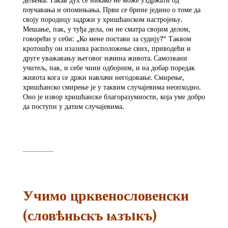
поучавања и опомињања. Први се брине једино о томе да
своју породицу задржи у хришћанском настројењу.
Мешање, пак, у туђа дела, он не сматра својим делом,
говорећи у себи: „Ко мене постави за судију?“ Таквом
кротошћу он изазива расположење свих, приводећи и
друге уважавању његовог начина живота. Самозвани
учитељ, пак, и себе чини одбојним, и на добар поредак
живота кога се држи навлачи негодовање. Смирење,
хришћанско смирење је у таквим случајевима неопходно.
Оно је извор хришћанске благоразумности, која уме добро
да поступи у датим случајевима.
Учимо црквенословенски
(словѣньскъ ѩзъıкъ)