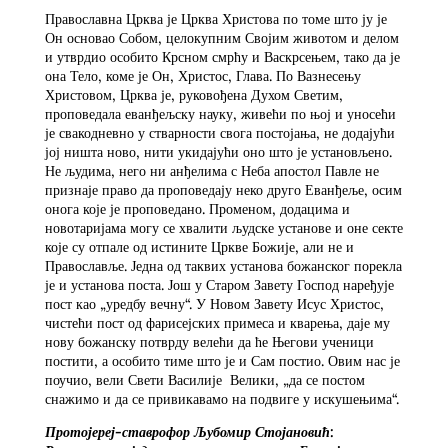
Православна Црква је Црква Христова по томе што ју је
Он основао Собом, целокупним Својим животом и делом
и утврдио особито Крсном смрћу и Васкрсењем, тако да је
она Тело, коме је Он, Христос, Глава. По Вазнесењу
Христовом, Црква је, руковођена Духом Светим,
проповедала еванђељску науку, живећи по њој и уносећи
је свакодневно у стварности свога постојања, не додајући
јој ништа ново, нити укидајући оно што је установљено.
Не људима, него ни анђелима с Неба апостол Павле не
признаје право да проповедају неко друго Еванђеље, осим
онога које је проповедано. Променом, додацима и
новотаријама могу се хвалити људске установе и оне секте
које су отпале од истините Цркве Божије, али не и
Православље. Једна од таквих установа божанског порекла
је и установа поста. Још у Старом Завету Господ наређује
пост као „уредбу вечну“. У Новом Завету Исус Христос,
чистећи пост од фарисејских примеса и кварења, даје му
нову божанску потврду велећи да ће Његови ученици
постити, а особито тиме што је и Сам постио. Овим нас је
поучио, вели Свети Василије Велики, „да се постом
снажимо и да се привикавамо на подвиге у искушењима“.
Протојереј-ставрофор Љубомир Стојановић: