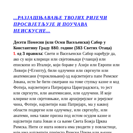
…РАЗЈАШЊАВАЊЕ ТВОЈИХ РИЈЕЧИ
ПРОСВЈЕТЉУЈЕ И ПОУЧАВА
НЕИСКУСНЕ…
Десети Помесни (или Осми Васељенски) Сабор у
Константину Граду 880. године
(383 Светих Отаца)
1.
од 3 правила:
Свети и Васељенски Сабор наређује да,
ако су који клирици или свјетовњаци (=лаици) или
епископи из Италије, који бораве у Азији или Европи или
Ливији (=Египту), били одлучени или свргнути или
анатемисани (=проклињани) од најсветијега папе Римског
Јована, исти ће бити сматрани на томе ступњу казне и код
Фотија, најсветијега Патријарха Цариградскога, то јест
или свргнути, или анатемисани, или одлучени. И које
клирике или свјетовњаке, или архијерејског и јерејског
чина, Фотије, најсветији наш Патријарх, ма у каквој
области подвргне или одлучењу, или свргнућу, или
анатеми, нека такве призна под истом осудом казне и
најсветији папа Јован и са њиме Света Божја Црква
Римска. Нити се ишта новога има уводити у повластице,
које има најсветији пријесто Римске Цркве или њезин