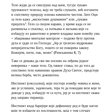
Тело жуди да се смилујеш над њим, тугује лукаво
трулежност телесна, коју не треба слушати, већ изгонити
и сопствену природу изнова начинити чистом. Зато Оци
за тело кажу „милостиви душманин“ или „лукави
пријатељ“. Тело са својом нарави, у време када се не
размишља о спасењу, са патњама и жељама које га
избацују из равнотеже и ремете владање њим помоћу ума
– збацивање менталне контроле – подиже буту против
духа и срди се на Господа: „Јер је тјелесно мудровање
непријатељство Богу, пошто се не покорева закону
Божијем, нити, пак, може.“ (Римљанима 8, 7)
Тако се дешава да сви ми носимо на леђима једног
неверника – наше тело. Од таквог стања, по до тога да
сопствено тело начинимо храмом Духа Светог, предстоји
велика борба, често доживотна.
Инстинкт (сексуални), који постоји између човека и жене,
ако је услишен, задовољен, тера те да покидаш везе које те
доводе у ред, избацује те са пута, јер је за инстинкт сваки
ред заправо тиранија.
Инстинкт кида баријере које дефинишу ред и буди нагон
који те избацује из послушности, која у том случају