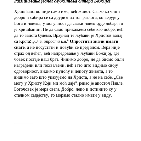
Размишљање једног служитеља олтара Божијег
Хришћанство није само име, већ живот. Свако ко чини
добро и сабира се са друрим из тог разлога, ко верује у
Бога и човека, у могућност да сваки човек буде добар, то
је хришћанин. Не да само прикажемо себе као добре, већ
да то заиста будемо. Врхунац те љубави је Христов вапај
са Крста:
„Оче, опрости им.“
Опростити значи имати
снаге
, а не посустати и повући се пред злом. Вера није
страх од већег, већ напредовање у љубави Божијој, где
човек постаје наш брат. Чинимо добро, не да бисмо били
награђени или похваљени, већ зато што видимо своју
одговорност, видимо пуноћу и лепоту живота, а то
видимо зато што указујемо на Христа, а не на себе. „Све
могу у Христу Који ми моћ даје“, рекао је апостол Павле.
Богочовек је мера свега. Добро, лепо и истинито су у
сталном садејству, то морамо стално имати у виду.