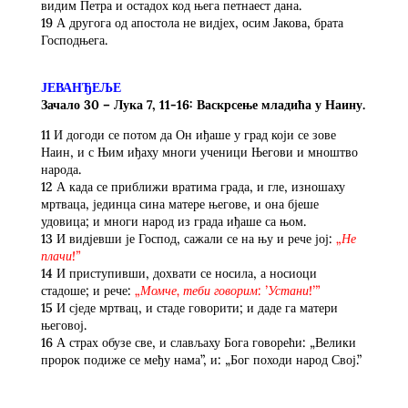
видим Петра и остадох код њега петнаест дана.
19 А другога од апостола не видјех, осим Јакова, брата
Господњега.
ЈЕВАНЂЕЉЕ
Зачало 30 – Лука 7, 11-16: Васкрсење младића у Наину.
11 И догоди се потом да Он иђаше у град који се зове
Наин, и с Њим иђаху многи ученици Његови и мноштво
народа.
12 А када се приближи вратима града, и гле, изношаху
мртваца, јединца сина матере његове, и она бјеше
удовица; и многи народ из града иђаше са њом.
13 И видјевши је Господ, сажали се на њу и рече јој:
„
Не
плачи!”
14 И приступивши, дохвати се носила, а носиоци
стадоше; и рече:
„
Момче, теби говорим: ’Устани!’”
15 И сједе мртвац, и стаде говорити; и даде га матери
његовој.
16 А страх обузе све, и слављаху Бога говорећи: „Велики
пророк подиже се међу нама”, и: „Бог походи народ Свој.”