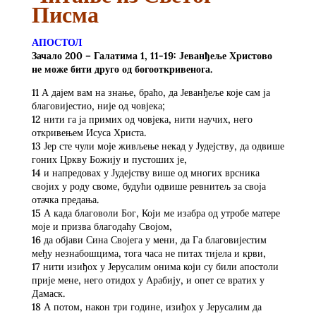
Писма
АПОСТОЛ
Зачало 200 – Галатима 1, 11-19: Јеванђеље Христово
не може бити друго од богооткривенога.
11 А дајем вам на знање, браћо, да Јеванђеље које сам ја
благовијестио, није од човјека;
12 нити га ја примих од човјека, нити научих, него
откривењем Исуса Христа.
13 Јер сте чули моје живљење некад у Јудејству, да одвише
гоних Цркву Божију и пустоших је,
14 и напредовах у Јудејству више од многих врсника
својих у роду своме, будући одвише ревнитељ за своја
отачка предања.
15 А када благоволи Бог, Који ме изабра од утробе матере
моје и призва благодаћу Својом,
16 да објави Сина Својега у мени, да Га благовијестим
међу незнабошцима, тога часа не питах тијела и крви,
17 нити изиђох у Јерусалим онима који су били апостоли
прије мене, него отидох у Арабију, и опет се вратих у
Дамаск.
18 А потом, након три године, изиђох у Јерусалим да