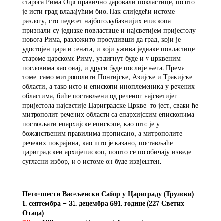
старога Рима Оци правично даровали повластице, пошто
је исти град владајућим био. Пак слиједећи истоме
разлогу, сто педесет најбогољубазнијих епископа
признали су једнаке повластице и најсветијем пријестолу
новога Рима, разложито просудивши да град, који је
удостојен цара и сената, и који ужива једнаке повластице
староме царскоме Риму, уздигнут буде и у црквеним
пословима као онај, и други буде послије њега. Према
томе, само митрополити Понтијске, Азијске и Тракијске
области, а тако исто и епископи иноплеменика у речених
областима, биће постављени од реченог најсветијег
пријестола најсветије Цариградске Цркве; то јест, сваки ће
митрополит речених области са епархијским епископима
постављати епархијске епископе, као што је у
божанственим правилима прописано, а митрополите
речених покрајина, као што је казано, постављаће
цариградскеи архијепископ, пошто се по обичају изведе
сугласни избор, и о истоме он буде извјештен.
Пето-шести Васељенски Сабор у Цариграду (Трулски)
1. септембра – 31. децембра 691. године
(227 Светих
Отаца)