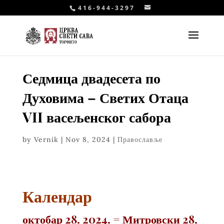
416-944-3297
Седмица двадесета по
Духовима – Светих Отаца
VII васељенског сабора
by
Vernik
|
Nov 8, 2024
|
Православље
Календар
октобар
28
. 2024. = Митровски
28.