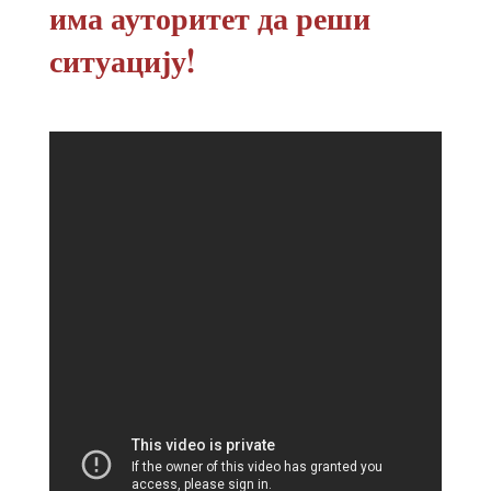
има ауторитет да реши
ситуацију!