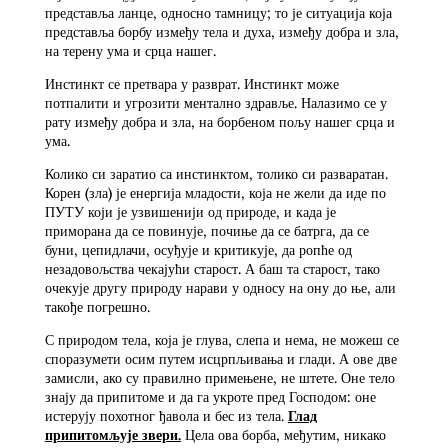
представља ланце, односно тамницу; то је ситуација која
представља борбу између тела и духа, између добра и зла,
на терену ума и срца нашег.
Инстинкт се претвара у разврат. Инстинкт може
потпалити и угрозити ментално здравље. Налазимо се у
рату између добра и зла, на борбеном пољу нашег срца и
ума.
Колико си заратио са инстинктом, толико си разваратан.
Корен (зла) је енергија младости, која не жели да иде по
ПУТУ који је узвишенији од природе, и када је
приморана да се повинује, почиње да се батрга, да се
буни, цепидлачи, осуђује и критикује, да ропће од
незадовољства чекајући старост. А баш та старост, тако
очекује другу природу нарави у односу на ону до ње, али
такође погрешно.
С природом тела, која је глува, слепа и нема, не можеш се
споразумети осим путем исцрпљивања и глади. А ове две
замисли, ако су правилно примењене, не штете. Оне тело
знају да припитоме и да га укроте пред Господом: оне
истерују похотног ђавола и бес из тела.
Глад
припитомљује звери.
Цела ова борба, међутим, никако