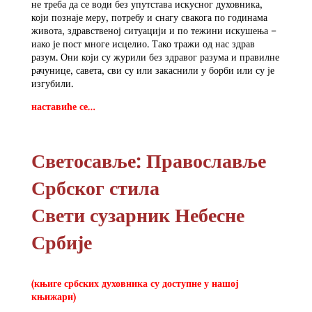
не треба да се води без упутстава искусног духовника,
који познаје меру, потребу и снагу свакога по годинама
живота, здравственој ситуацији и по тежини искушења –
иако је пост многе исцелио. Тако тражи од нас здрав
разум. Они који су журили без здравог разума и правилне
рачунице, савета, сви су или закаснили у борби или су је
изгубили.
наставиће се…
Светосавље: Православље
Србског стила
Свети сузарник Небесне
Србије
(књиге србских духовника су доступне у нашој
књижари)