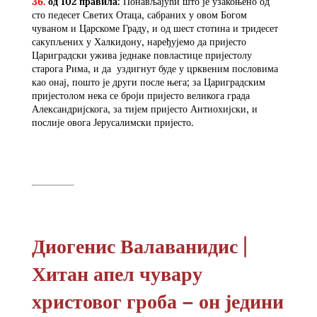
36.
од 102 правила:
Понављајући што је узакоњено од
сто педесет Светих Отаца, сабраних у овом Богом
чуваном и Царскоме Граду, и од шест стотина и тридесет
сакупљених у Халкидону, наређујемо да пријесто
Цариградски ужива једнаке повластице пријестолу
старога Рима, и да уздигнут буде у црквеним пословима
као онај, пошто је други после њега; за Цариградским
пријестолом нека се броји пријесто великога града
Александријскога, за тијем пријесто Антиохијски, и
послије овога Јерусалимски пријесто.
Диогенис Валаванидис |
Хитан апел чувару
христовог гроба – он једини