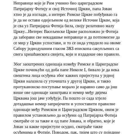
Неправице које је Рим учинио био цариградском
Патријарху Фотију и свој Источној Цркви, папа Јован
хтио је да изглади, а интерес Римске Цркве побуђивао га
је да не остави одијељеном од велике Источне Цркве, која
је сва уз Патријарха Фотија била, своју релативно малу
Цркву…Интерес Васељенске Цркве расположио је Фотија
да заборави све некадашње неправице и да потпомогне да
се мир у Цркви успостави, и то се онда утврдило на овоме
Сабору једнодушним гласом 383 епископа сакупљених са
свега хришћанскога свијета, који и издадоше ово правило.
Због заоштрених одношаја између Римске и Цариградске
Цркве почињући од доба папе Николе I, бивало је да нека
свештена лица осуђена због каквих пријеступа у једној
Цркви налазила су уточишта у другој Цркви, и такво
протуканонско поступање морало је наравно само да још
више ове одношаје заоштрава и немир међу двјема
Црквама још јаче узбуђује. Па пошто се сада хтјело
дотадашњи немир запријечити и успоставити правилне
одношаје међу Римском и Цариградском Црквом, овим је
правилом установљено да осуђени од Патријарха Фотија
сматраће се за такве и од папе Јована, и обратно, које је
Јован за какве пријеступе осудио, сматраће такве
осуђенима и Фотије. Поводом, пак, тијем што су поједине