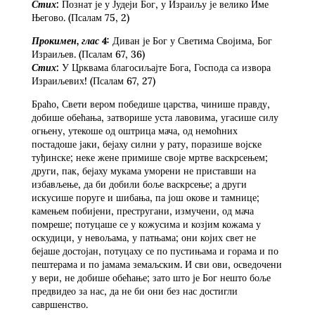
Стих:
Познат је у Јудеји Бог, у Израиљу је велико Име
Његово. (Псалам 75, 2)
Прокимен, глас 4:
Диван је Бог у Светима Својима, Бог
Израиљев. (Псалам 67, 36)
Стих:
У Црквама благосиљајте Бога, Господа са извора
Израиљевих! (Псалам 67, 27)
Браћо, Свети вером победише царства, чинише правду,
добише обећања, затворише уста лавовима, угасише силу
огњену, утекоше од оштрица мача, од немоћних
постадоше јаки, бејаху силни у рату, поразише војске
туђинске; неке жене примише своје мртве васкрсењем;
други, пак, бејаху мукама уморени не приставши на
избављење, да би добили боље васкрсење; а други
искусише поруге и шибања, па још окове и тамнице;
камењем побијени, престругани, измучени, од мача
помреше; потуцаше се у кожусима и козјим кожама у
оскудици, у невољама, у патњама; они којих свет не
бејаше достојан, потуцаху се по пустињама и горама и по
пештерама и по јамама земаљским. И сви ови, осведочени
у вери, не добише обећање; зато што је Бог нешто боље
предвидео за нас, да не би они без нас достигли
савршенство.