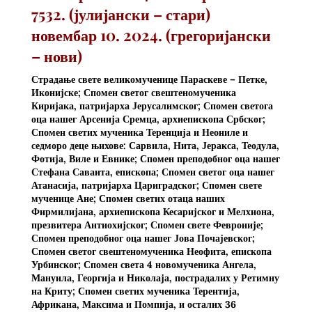
7532. (јулијански – стари)
новембар 10. 2024. (грегоријански
– нови)
Страдање свете великомученице Параскеве – Петке,
Иконијске; Спомен светог свештеномученика
Киријака, патријарха Јерусалимског; Спомен светога
оца нашег Арсенија Сремца, архиепископа Србског;
Спомен светих мученика Теренција и Неониле и
седморо деце њихове: Сарвила, Нита, Јеракса, Теодула,
Фотија, Виле и Евнике; Спомен преподобног оца нашег
Стефана Саваита, епископа; Спомен светог оца нашег
Атанасија, патријарха Цариградског; Спомен свете
мученице Ане; Спомен светих отацa наших
Фирмилијана, архиепископа Кесаријског и Мелхиона,
презвитера Антиохијског; Спомен свете Февроније;
Спомен преподобног оца нашег Јова Почајевског;
Спомен светог свештеномученика Неофита, епископа
Урбинског; Спомен света 4 новомученика Ангела,
Мануила, Георгија и Николаја, пострадалих у Ретимну
на Криту; Спомен светих мученика Терентија,
Африкана, Максима и Помпија, и осталих 36