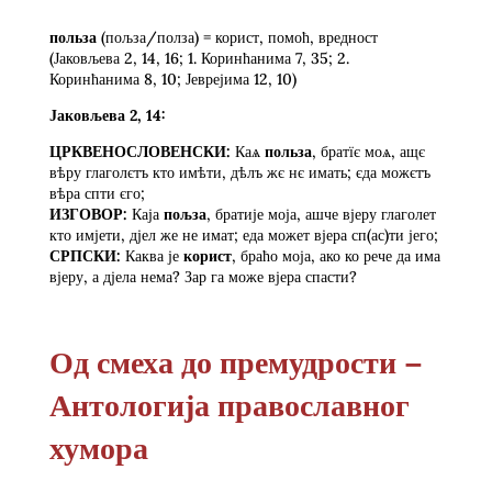
пол
ьза
(пољза/полза) = корист, помоћ, вредност
(Јаковљева 2, 14, 16; 1. Коринћанима 7, 35; 2.
Коринћанима 8, 10; Јеврејима 12, 10)
Јаковљева 2, 14:
ЦРКВЕНОСЛОВЕНСКИ:
Каѧ
польза
, братїє моѧ, ащє
вѣру глаголєтъ кто имѣти, дѣлъ жє нє имать; єда можєтъ
вѣра спти єго;
ИЗГОВОР:
Каја
пољза
, братије моја, ашче вјеру глаголет
кто имјети, дјел же не имат; еда может вјера сп(ас)ти јего;
СРПСКИ:
Каква је
корист
, браћо моја, ако ко рече да има
вјеру, а дјела нема? Зар га може вјера спасти?
Од смеха до премудрости –
Антологија православног
хумора