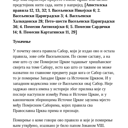
предстојник нити сада, нити у напријед.
[Апостолска
правила 12, 13, 32; 1. Васељенски Никејски 6; 2.
Васељенски Цариградски 3; 4. Васељенски
Халкидонски 28; Пето-шести Васељенски Цариградски
36; 4. Помесни Антиохијски 6; 5. Помесни Сардички
14; 8. Помесни Картагински 11, 29]
Тумачење
У почетку овога правила Сабор, који је издао ово и остала
правила, зове себе Васељенским. По своме саставу, а на
име што су све Помијесне Цркве тадашњег хришћанског
свијета на томе Сабору, исто као што се таквим он може
назватии по главноме предмету ради кога се Сабор састао,
то је помирење Западне Цркве са Источном Црквом. И у
западним кодексима зове се Васељенски овај Сабор. Није
задржао овога имена у историји због прилика које су
послије наступиле између Рима и Источне Цркве, и у
каноничким зборницима Источне Цркве заузима мјесто
међу Помјесним Саборима, којих правила сва
Православна Црква прима и признаје.
Помирење о коме говори ово правило и које је помирење
њим утврђено, изазвано је било папом Јованом VIII.