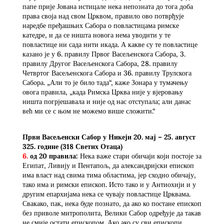
папе прије Јована истицале нека непозната до тога доба
права своја над свом Црквом, правило ово потврђује
наредбе пређашњих Сабора о повластицама римске
катедре, и да се ништа новога нема уводити у те
повластице ни сада нити икада. А какве су те повластице
казано је у 6. правилу Првог Васељенскога Сабора, 3.
правилу Другог Васељенскога Сабора, 28. правилу
Четвртог Васељенскога Сабора и 36. правилу Трулскога
Сабора. „Али то је било тада“, каже Зонара у тумачењу
овога правила, „када Римска Црква није у вјеровању
ништа погрјешавала и није од нас отступала; али данас
већ ми се с њом не можемо више сложити.“
Први Васељенски Сабор у Никеји 20. мај – 25. август
325. године
(318 Светих Отаца)
6.
од 20 правила:
Нека важе стари обичаји који постоје за
Египат, Ливију и Пентапољ, да александријски епископ
има власт над свима тима областима, јер сходно обичају,
тако има и римски епископ. Исто тако и у Антиохији и у
другим епархијама нека се чувају повластице Црквама.
Свакако, пак, нека буде познато, да ако ко постане епископ
без приволе митрополита, Велики Сабор одређује да такав
не смије остати епископом. Ако ако су сви епископи