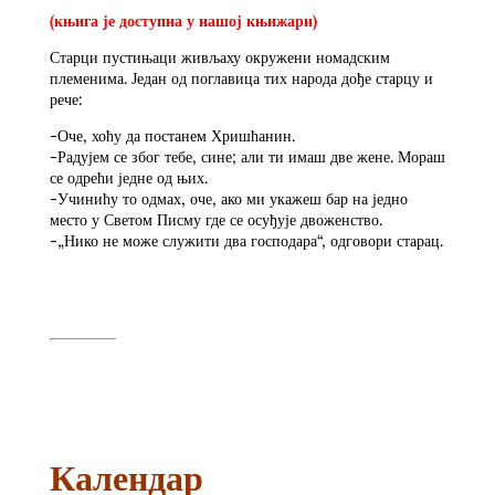
(књига је доступна у нашој књижари)
Старци пустињаци живљаху окружени номадским
племенима. Један од поглавица тих народа дође старцу и
рече:
-Оче, хоћу да постанем Хришћанин.
-Радујем се због тебе, сине; али ти имаш две жене. Мораш
се одрећи једне од њих.
-Учинићу то одмах, оче, ако ми укажеш бар на једно
место у Светом Писму где се осуђује двоженство.
-„Нико не може служити два господара“, одговори старац.
Календар