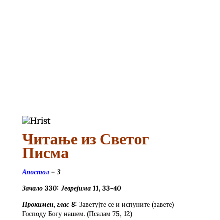
Читање из Светог
Писма
Апостол
–
З
Зачало
3
30: Јеврејима 11,
33-40
Прокимен, глас 8:
Заветујте се и испуните (завете)
Господу Богу нашем. (Псалам 75, 12)