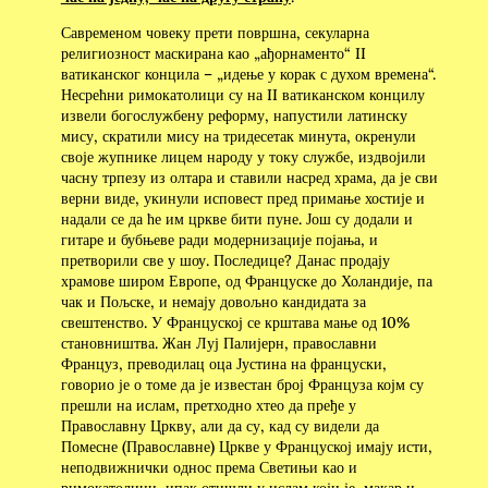
Савременом човеку прети површна, секуларна
религиозност маскирана као „ађорнаменто“ II
ватиканског концила – „идење у корак с духом времена“.
Несрећни римокатолици су на II ватиканском концилу
извели богослужбену реформу, напустили латинску
мису, скратили мису на тридесетак минута, окренули
своје жупнике лицем народу у току службе, издвојили
часну трпезу из олтара и ставили насред храма, да је сви
верни виде, укинули исповест пред примање хостије и
надали се да ће им цркве бити пуне. Још су додали и
гитаре и бубњеве ради модернизације појања, и
претворили све у шоу. Последице? Данас продају
храмове широм Европе, од Француске до Холандије, па
чак и Пољске, и немају довољно кандидата за
свештенство. У Француској се крштава мање од 10%
становништва. Жан Луј Палијерн, православни
Француз, преводилац оца Јустина на француски,
говорио је о томе да је известан број Француза којм су
прешли на ислам, претходно хтео да пређе у
Православну Цркву, али да су, кад су видели да
Помесне (Православне) Цркве у Француској имају исти,
неподвижнички однос према Светињи као и
римокатолици, ипак отишли у ислам који је, макар и