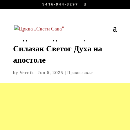
416-944-3297
Недеља Педесетнице –
Силазак Светог Духа на
апостоле
by
Vernik
|
Jun 5, 2025
|
Православље