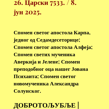
26.
Царски
7533. / 8.
јун
2025.
Спомен светог апостола Карпа,
једног од Седамдесеторице;
Спомен светог апостола Алфеја;
Спомен светих мученика
Аверкија и Јелене; Спомен
преподобног оца нашег Јована
Психаита; Спомен светог
новомученика Александра
Солунског.
ДОБРОТОЉУБЉЕ |