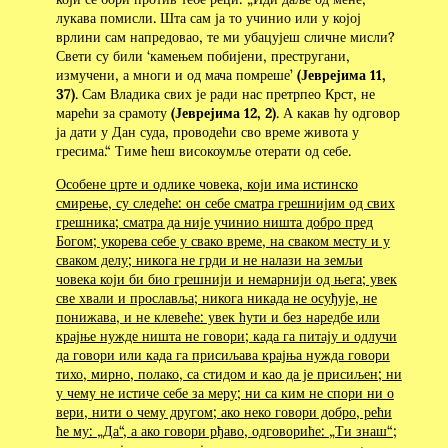
лукава помисли. Шта сам ја то учинио или у којој
врлини сам напредовао, те ми убацујеш сличне мисли?
Свети су били ‘камењем побијени, престругани,
измучени, а многи и од мача помреше’
(Јеврејима 11,
37)
. Сам Владика свих је ради нас претрпео Крст, не
марећи за срамоту
(Јеврејима 12, 2)
. А какав ћу одговор
ја дати у Дан суда, проводећи сво време живота у
гресима.“ Тиме ћеш високоумље отерати од себе.
Особене црте и одлике човека, који има истинско
смирење, су следеће: он себе сматра грешнијим од свих
грешника; сматра да није учинио ништа добро пред
Богом; укорева себе у свако време, на сваком месту и у
сваком делу; никога не грди и не налази на земљи
човека који би био грешнији и немарнији од њега; увек
све хвали и прославља; никога никада не осуђује, не
понижава, и не клевеће: увек ћути и без наредбе или
крајње нужде ништа не говори; када га питају и одлучи
да говори или када га присиљава крајња нужда говори
тихо, мирно, полако, са стидом и као да је присиљен; ни
у чему не истиче себе за меру; ни са ким не спори ни о
вери, нити о чему другом; ако неко говори добро, рећи
ће му: „Да“, а ако говори рђаво, одговориће: „Ти знаш“;