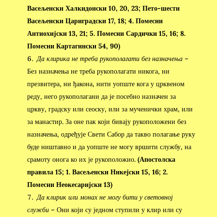
Васељенски Халкидонски 10, 20, 23; Пето-шести
Васељенски Цариградски 17, 18; 4. Помесни
Антиохијски 13, 21; 5. Помесни Сардички 15, 16; 8.
Помесни Картагински 54, 90)
Да клирика не треба рукополагати без назначења
–
Без назначења не треба рукополагати никога, ни
презвитера, ни ђакона, нити уопште кога у црквеном
реду, него рукополагани да је посебно назначен за
цркву, градску или сеоску, или за мученички храм, или
за манастир. За оне пак који бивају рукоположени без
назначења, одређује Свети Сабор да такво полагање руку
буде ништавно и да уопште не могу вршити службу, на
срамоту онога ко их је рукоположио.
(Апостолска
правила 15; 1. Васељенски Никејски 15, 16; 2.
Помесни Неокесаријски 13)
Да клирик или монах не могу бити у световној
служби
– Они који су једном ступили у клир или су