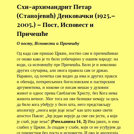
Схи-архимандрит Петар
(Станојевић) Денковачки (1925.–
2005.) – Пост, Исповест и
Причешће
О посту, Исповести и Причешћу
Од када сам пришао Цркви, постио сам и причешћивао
се онако како је то било уобичајено у нашем народу: на
води, са исповешћу пре Причешћа. Било је и неколико
других случајева, али овога правила сам се држао.
Наравно, од почетка сам видео да има и других пракси
и обичаја, поткрепљених богословским и пастирским
аргументима, и никоме се нисам мешао у духовни
живот и однос према Свеблагом Христу, без Кога нема
живота вечног. Због тога ни ове белешке немају за циљ
да било кога убеђују у било шта, него представљају
апологију „онога који једе зеље“ као што каже свети
апостол Павле: „Јер један верује да сме све јести, а који
је слаб, једе зеље.“
(Римљанима 14, 2)
Има јаких, и има
слабих у Цркви. Ја спадам у слабе, који се не усуђујем да
се причестим без поста и исповести. И ово је апологија