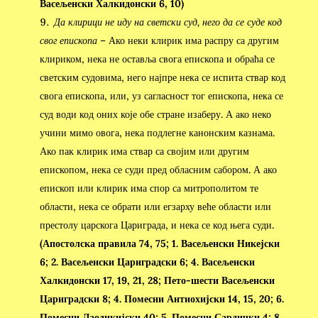
Васељенски Халкидонски 6, 10)
Да клирици не иду на светски суд, него да се суде код
свог епископа
– Ако неки клирик има распру са другим
клириком, нека не оставља свога епископа и обраћа се
светским судовима, него најпре нека се испита ствар код
свога епископа, или, уз сагласност тог епископа, нека се
суд води код оних које обе стране изаберу. А ако неко
учини мимо овога, нека подлегне канонским казнама.
Ако пак клирик има ствар са својим или другим
епископом, нека се суди пред обласним сабором. А ако
епископ или клирик има спор са митрополитом те
области, нека се обрати или егзарху веће области или
престолу царскога Цариграда, и нека се код њега суди.
(Апостолска правила 74, 75; 1. Васељенски Никејски
6; 2. Васељенски Цариградски 6; 4. Васељенски
Халкидонски 17, 19, 21, 28; Пето-шести Васељенски
Цариградски 8; 4. Помесни Антиохијски 14, 15, 20; 6.
Помесни Лаодикијски 40; 5. Помесни Сардички 4; 8.