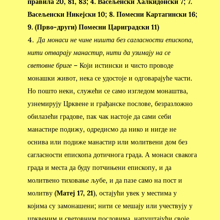
правила 20, 81, 83; 4. Васељенски Халкидонски 7; 7.
Васељенски Никејски 10; 8. Помесни Картагински 16;
9. (Прво-други) Помесни Цариградски 11)
Да монаси не чине ништа без сагласности епископа,
нити отварају манастир, нити да узимају на се
световне бриге
– Који истински и чисто проводе
монашки живот, нека се удостоје и одговарајуће части.
Но пошто неки, служећи се само изгледом монаштва,
узнемирују Црквене и грађанске послове, безразложно
обилазећи градове, пак чак настоје да сами себи
манастире подижу, одредисмо да нико и нигде не
оснива или подиже манастир или молитвени дом без
сагласности епископа дотичнога града. А монаси свакога
града и места да буду потчињени епископу, и да
молитвено тиховање љубе, и да пазе само на пост и
молитву (
Матеј 17, 21
), остајући увек у местима у
којима су замонашени; нити се мешају или учествују у
црквеним и световним пословима, напуштајући своје