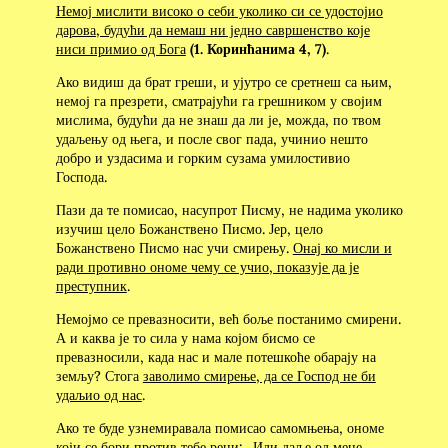
Немој мислити високо о себи уколико си се удостојио
дарова, будући да немаш ни једно савршенство које
ниси примио од Бога
(1. Коринћанима 4, 7)
.
Ако видиш да брат греши, и ујутро се сретнеш са њим,
немој га презрети, сматрајући га грешником у својим
мислима, будући да не знаш да ли је, можда, по твом
удаљењу од њега, и после свог пада, учинио нешто
добро и уздасима и горким сузама умилостивио
Господа.
Пази да те помисао, насупрот Писму, не надима уколико
изучиш цело Божанствено Писмо. Јер, цело
Божанствено Писмо нас учи смирењу.
Онај ко мисли и
ради противно ономе чему се учио, показује да је
преступник
.
Немојмо се превазносити, већ боље постанимо смирени.
А и каква је то сила у нама којом бисмо се
превазносили, када нас и мале потешкоће обарају на
земљу? Стога
заволимо смирење, да се Господ не би
удаљио од нас
.
Ако те буде узнемиравала помисао самомњења, ономе
који се бори против тебе реци: „Иди даље од мене,