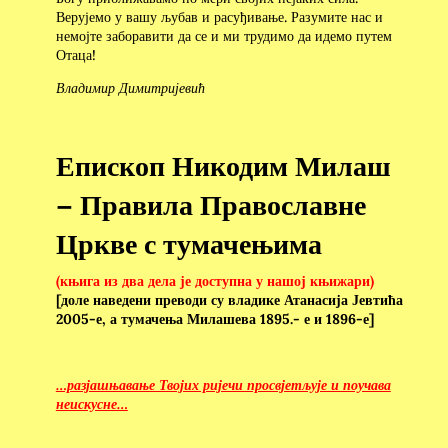
Верујемо у вашу љубав и расуђивање. Разумите нас и
немојте заборавити да се и ми трудимо да идемо путем
Отаца!
Владимир Димитријевић
Епископ Никодим Милаш
– Правила Православне
Цркве с тумачењима
(књига из два дела је доступна у нашој књижари
)
[доле наведени преводи су владике Атанасија Јевтића
2005-е, а тумачења Милашева 1895.- е и 1896-е]
…разјашњавање Твојих ријечи просвјетљује и поучава
неискусне…