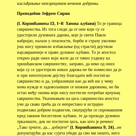
наслађивање неизрецивим вечним добрима.
Преподобни Јефрем Сирин
(1. Коринћанима 13, 1-8: Химна љубави)
То је граница
савршенства. Из тога следи да се они који су се
удостојили духовних дарова, које је свети Павле
набројао, налазе у опасности, борби и страху уколико
још нису примили избављење (од страсти) дејством
најсавршеније и праве духовне љубави. То је апостол
открио ради оних који желе да се тачно уздижу ка
хришћанском савршенству, заправо, да неко од оних
који су се удостојили неких дарова не би помислио да је
и при непотпуном дејству благодати већ постигао
савршенство и да, уобразивши као да већ ни у чему
нема нужде и задовољивши се нижим даровима, не би
остао међу онима који нису постигли потребан врхунац
савршенства. Указивањем на циљ савршенства апостол
учи да свако треба да се непрестано и истрајно
подвизава добрим подвигом, сматрајући се сиромашним
пред таквим богатством љубави, те да проходи духовно
тркалиште, док не постигне циљ, као што је речено:
„Тако трчите, да… добијете“
(1. Коринћанима
9, 24)
…не
допуштајући да нас сујета убеди да смо ми нешто, него