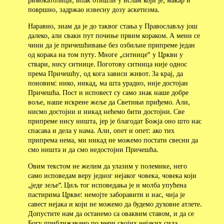
површно, задржао извесну дозу аскетизма.
Наравно, знам да је до таквог стања у Православљу још
далеко, али сваки пут почиње првим кораком. А мени се
чини да је причешћивање без озбиљне припреме један
од корака на том путу. Многе „ситнице“ у Цркви у
ствари, нису ситнице. Поготову ситница није однос
према Причешћу, од кога зависи живот. За крај, да
поновим: нико, никад, ма шта урадио, није достојан
Причешћа. Пост и исповест су само знак наше добре
воље, наше искрене жеље да Светињи приђемо. Али,
нисмо достојни и никад нећемо бити достојни. Све
припреме нису ништа, јер је благодат Божја оно што нас
спасава и дела у нама. Али, опет и опет: ако тих
припрема нема, ми никад не можемо постати свесни да
смо ништа и да смо недостојни Причешћа.
Овим текстом не желим да улазим у полемике, него
само исповедам веру једног нејаког човека, човека који
„једе зеље“. Циљ тог исповедања је и молба упућена
пастирима Цркве: немојте заборавити и нас, чија је
савест нејака и који не можемо да будемо духовне атлете.
Допустите нам да останемо са оваквим ставом, и да се
Богу приближавамо по мери својих нејаких сила.