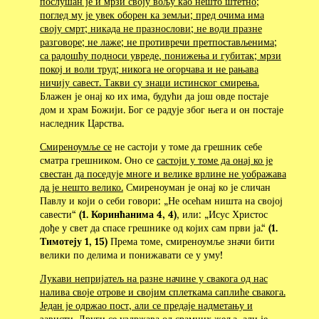
послушан је и мрзи своју вољу као нешто штетно;
поглед му је увек оборен ка земљи; пред очима има
своју смрт; никада не празнослови; не води празне
разговоре; не лаже; не противречи претпостављенима;
са радошћу подноси увреде, понижења и губитак; мрзи
покој и воли труд; никога не огорчава и не рањава
ничију савест. Такви су знаци истинског смирења.
Блажен је онај ко их има, будући да још овде постаје
дом и храм Божији. Бог се радује због њега и он постаје
наследник Царства.
Смиреноумље се
не састоји у томе да грешник себе
сматра грешником. Оно се
састоји у томе да онај ко је
свестан да поседује многе и велике врлине не уображава
да је нешто велико.
Смиреноуман је онај ко је сличан
Павлу и који о себи говори: „Не осећам ништа на својој
савести“
(1. Коринћанима 4, 4)
, или: „Исус Христос
дође у свет да спасе грешнике од којих сам први ја.“
(1.
Тимотеју 1, 15)
Према томе, смиреноумље значи бити
велики по делима и понижавати се у уму!
Лукави непријатељ на разне начине у свакога од нас
налива своје отрове и својим сплеткама саплиће свакога.
Један је одржао пост, али се предаје надметању и
зависти. Други се уздржава од срамних жеља, али је