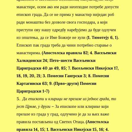
манастире, осим ако им ради неопходне потребе допусти
епископ града. Да се не прима у манастир ниједан роб
ради монаштва без дозволе свога господара, а који
преступи ову нашу одредбу наређујемо да буде одлучен
из општења, да се Име Божије не хули (
1. Тимотеју 6, 1
).
Епископ пак града треба да чини потребно старање о
манастирима.
(Апостолска правила 82; 4. Васељенски
Халкидонски 24; Пето-шести Васељенски
Цариградски 40 до 49, 85; 7. Васељенски Никејски 17,
18, 19, 20, 21; 3. Помесни Гангрски 3; 8. Помесни
Картагински 63; 9. (Прво-други) Помесни
Цариградски 1-7)
Да епископи и клирици не прелазе из једног града, то
јест Цркве, у други
– За епископе или клирике који
прелазе из града у град, одлучено је да за њих важе
правила постављена од Светих Отаца.
(Апостолска
правила 14, 15; 1. Васељенски Никејски 15, 16; 4.