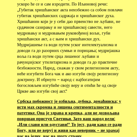
ускоро ће се и сам изродити. По Иљиновој речи:
„Губитак хришћанског акта неизбежно са собом повлачи
губитак хришћанских садржаја и хришћанског духа.
Хришћанин који је у себи дао првенство не љубави, не
срдачном сазирању и не хришћанској савести, него
мудровању и мудровањем руковођеној вољи, губи
хришћански акт, а с њим и хришћански дух.
Мудријашење га води путем уског интелектуализма и
доводи га до разорних сумњи и порицања; мудријашка
воља га води путем срца лишеног љубави и
рачунџијског утилитаризма и доводи га до практичне
безбожности. Народ, снажан у свом религиозном акту,
неће изгубити Бога чак и ако изгуби своју религиозну
доктрину. И обрнуто – народ с најбогатијим
богословљем изгубиће своју веру и отићи ће од своје
Цркве ако изгуби свој акт.“
Србска побожност је озбиљна, дубока, домаћинска; у
исти мах скромна и лишена сентименталности и
патетике. Она је здрава и крепка, али не дозвољава
површан приступ Светињи. Зато наш народ вели:
„Или слави или одустави!“ То јест, ради како се ради
Богу, или не веруј и живи као неверник – не храмај
час на једну, час на другу страну
.