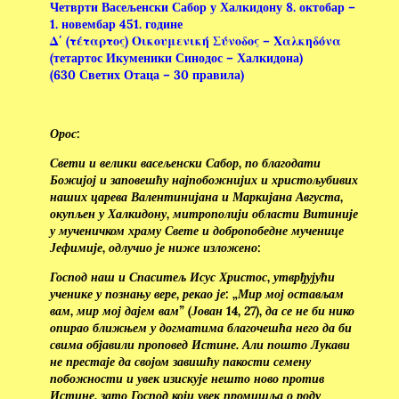
Четврти Васељенски Сабор у Халкидону 8. октобар –
1. новембар 451. године
Δ΄ (τέταρτος) Οικουμενική Σύνοδος – Χαλκηδόνα
(тетартос Икуменики Синодос – Халкидона)
(630 Светих Отаца – 30 правила)
Орос:
Свети и велики васељенски Сабор, по благодати
Божијој и заповешћу најпобожнијих и христољубивих
наших царева Валентинијана и Маркијана Августа,
окупљен у Халкидону, митрополији области Витиније
у мученичком храму Свете и добропобедне мученице
Јефимије, одлучио је ниже изложено:
Господ наш и Спаситељ Исус Христос, утврђујући
ученике у познању вере, рекао је: „Мир мој остављам
вам, мир мој дајем вам” (Јован 14, 27), да се не би нико
опирао ближњем у догматима благочешћа него да би
свима објавили проповед Истине. Али пошто Лукави
не престаје да својом завишћу пакости семену
побожности и увек изискује нешто ново против
Истине, зато Господ који увек промишља о роду