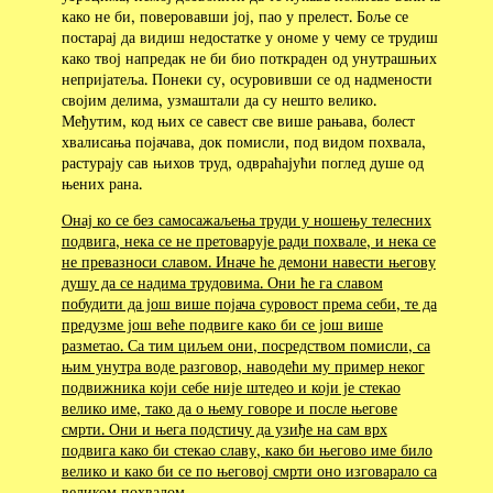
како не би, поверовавши јој, пао у прелест. Боље се
постарај да видиш недостатке у ономе у чему се трудиш
како твој напредак не би био поткраден од унутрашњих
непријатеља. Понеки су, осуровивши се од надмености
својим делима, узмаштали да су нешто велико.
Међутим, код њих се савест све више рањава, болест
хвалисања појачава, док помисли, под видом похвала,
растурају сав њихов труд, одвраћајући поглед душе од
њених рана.
Онај ко се без самосажаљења труди у ношењу телесних
подвига, нека се не претоварује ради похвале, и нека се
не превазноси славом. Иначе ће демони навести његову
душу да се надима трудовима. Они ће га славом
побудити да још више појача суровост према себи, те да
предузме још веће подвиге како би се још више
разметао. Са тим циљем они, посредством помисли, са
њим унутра воде разговор, наводећи му пример неког
подвижника који себе није штедео и који је стекао
велико име, тако да о њему говоре и после његове
смрти. Они и њега подстичу да узиђе на сам врх
подвига како би стекао славу, како би његово име било
велико и како би се по његовој смрти оно изговарало са
великом похвалом
.