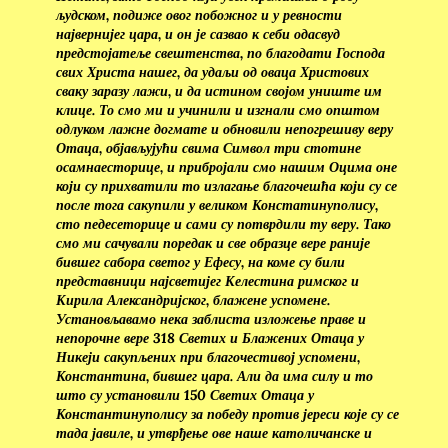
људском, подиже овог побожног и у ревности
највернијег цара, и он је сазвао к себи одасвуд
предстојатеље свештенства, по благодати Господа
свих Христа нашег, да удаљи од оваца Христових
сваку заразу лажи, и да истином својом униште им
клице. То смо ми и учинили и изгнали смо општом
одлуком лажне догмате и обновили непогрешиву веру
Отаца, објављујући свима Символ три стотине
осамнаесторице, и прибројали смо нашим Оцима оне
који су прихватили то излагање благочешћа који су се
после тога сакупили у великом Констатинуполису,
сто педесеторице и сами су потврдили ту веру. Тако
смо ми сачували поредак и све образце вере раније
бившег сабора светог у Ефесу, на коме су били
представници најсветијег Келестина римског и
Кирила Александријског, блажене успомене.
Установљавамо нека заблиста изложење праве и
непорочне вере 318 Светих и Блажених Отаца у
Никеји сакупљених при благочестивој успомени,
Константина, бившег цара. Али да има силу и то
што су установили 150 Светих Отаца у
Константинуполису за победу против јереси које су се
тада јавиле, и утврђење ове наше католичанске и