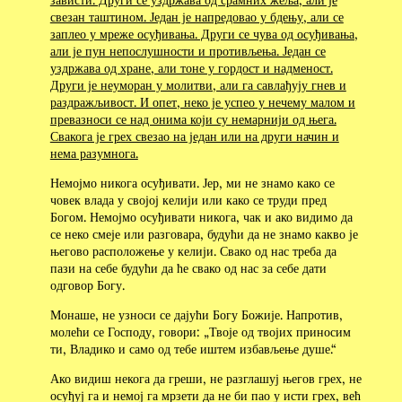
свезан таштином. Један је напредовао у бдењу, али се
заплео у мреже осуђивања. Други се чува од осуђивања,
али је пун непослушности и противљења. Један се
уздржава од хране, али тоне у гордост и надменост.
Други је неуморан у молитви, али га савлађују гнев и
раздражљивост. И опет, неко је успео у нечему малом и
превазноси се над онима који су немарнији од њега.
Свакога је грех свезао на један или на други начин и
нема разумнога.
Немојмо никога осуђивати. Јер, ми не знамо како се
човек влада у својој келији или како се труди пред
Богом. Немојмо осуђивати никога, чак и ако видимо да
се неко смеје или разговара, будући да не знамо какво је
његово расположење у келији. Свако од нас треба да
пази на себе будући да ће свако од нас за себе дати
одговор Богу.
Монаше, не узноси се дајући Богу Божије. Напротив,
молећи се Господу, говори: „Твоје од твојих приносим
ти, Владико и само од тебе иштем избављење душе.“
Ако видиш некога да греши, не разглашуј његов грех, не
осуђуј га и немој га мрзети да не би пао у исти грех, већ