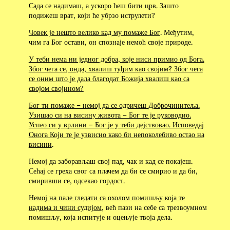
Сада се надимаш, а ускоро ћеш бити црв. Зашто
подижеш врат, који ће убрзо иструлети?
Човек је нешто велико кад му помаже Бог
. Међутим,
чим га Бог остави, он спознаје немоћ своје природе.
У теби нема ни једног добра, које ниси примио од Бога.
Због чега се, онда, хвалиш туђим као својим? Због чега
се оним што је дала благодат Божија хвалиш као са
својом својином?
Бог ти помаже – немој да се одричеш Доброчинитеља.
Узишао си на висину живота – Бог те је руководио.
Успео си у врлини – Бог је у теби дејствовао. Исповедај
Онога Који те је узвисио како би непоколебиво остао на
висини
.
Немој да заборављаш свој пад, чак и кад се покајеш.
Сећај се греха свог са плачем да би се смирио и да би,
смиривши се, одсекао гордост.
Немој на пале гледати са охолом помишљу која те
надима и чини судијом
, већ пази на себе са трезвоумном
помишљу, која испитује и оцењује твоја дела.