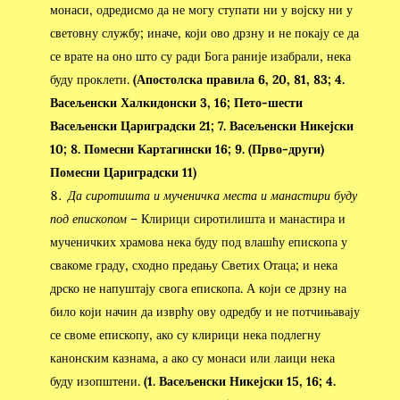
монаси, одредисмо да не могу ступати ни у војску ни у
световну службу; иначе, који ово дрзну и не покају се да
се врате на оно што су ради Бога раније изабрали, нека
буду проклети.
(Апостолска правила 6, 20, 81, 83; 4.
Васељенски Халкидонски 3, 16; Пето-шести
Васељенски Цариградски 21; 7. Васељенски Никејски
10; 8. Помесни Картагински 16; 9. (Прво-други)
Помесни Цариградски 11)
Да сиротишта и мученичка места и манастири буду
под епископом
– Клирици сиротилишта и манастира и
мученичких храмова нека буду под влашћу епископа у
свакоме граду, сходно предању Светих Отаца; и нека
дрско не напуштају свога епископа. А који се дрзну на
било који начин да изврћу ову одредбу и не потчињавају
се своме епископу, ако су клирици нека подлегну
канонским казнама, а ако су монаси или лаици нека
буду изопштени.
(1. Васељенски Никејски 15, 16; 4.