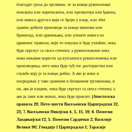
благодат сроза до трговине, те за новце рукоположи
епископа или хорепископа, или презвитера или ђакона,
или некога другога који се броји у клир, или због
срамне добити произведе за новце економа или
браниоца, или црквењака, или уопште некога из
црквеног правила, који то покуша и буде ухваћен, нека
буде свргнут са свога степена; а рукоположени нека
нема никакве користи од купљенога рукоположења или
произведења, него нека буде туђ тог достојанства или
службе коју је за новце добио. А ако је неки и
посредовао у тако срамним и безаконим трговинама, и
он, ако је клирик, нека буде свргнут са свога степена; а
ако је лаик или монах, нека буде проклет.
(Апостолска
правила 29; Пето-шести Васељенски Цариградски 22,
23; 7. Васељенски Никејски 4, 5, 15, 19; 6. Помесни
Лаодикијски 12; 5. Помесни Сардички 2; Василије
Велики 90; Генадије I Цариградски 1; Тарасије