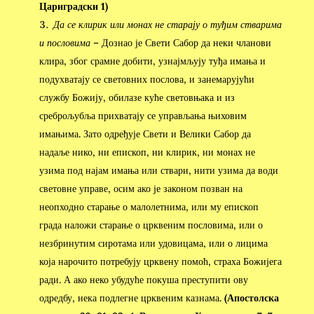
Цариградски 1)
Да се клирик или монах не старају о туђим стварима
и пословима
– Дознао је Свети Сабор да неки чланови
клира, због срамне добити, узнајмљују туђа имања и
подухватају се световних послова, и занемарујући
службу Божију, обилазе куће световњака и из
среброљубља прихватају се управљања њиховим
имањима. Зато одређује Свети и Велики Сабор да
надаље нико, ни епископ, ни клирик, ни монах не
узима под најам имања или ствари, нити узима да води
световне управе, осим ако је законом позван на
неопходно старање о малолетнима, или му епископ
града наложи старање о црквеним пословима, или о
незбринутим сиротама или удовицама, или о лицима
која нарочито потребују црквену помоћ, страха Божијега
ради. А ако неко убудуће покуша преступити ову
одредбу, нека подлегне црквеним казнама.
(Апостолска