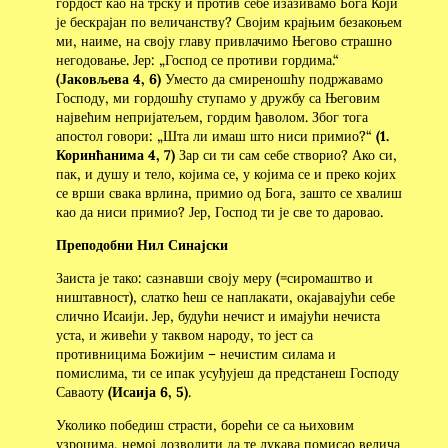
гордост као на трску и против себе изазивамо Бога Који
је бескрајан по величанству? Својим крајњим безакоњем
ми, наиме, на своју главу привлачимо Његово страшно
негодовање. Јер: „Господ се противи гордима.“
(Јаковљева 4, 6)
Уместо да смиреношћу подржавамо
Господу, ми гордошћу ступамо у дружбу са Његовим
највећим непријатељем, гордим ђаволом. Због тога
апостол говори: „Шта ли имаш што ниси примио?“
(1.
Коринћанима 4, 7)
Зар си ти сам себе створио? Ако си,
пак, и душу и тело, којима се, у којима се и преко којих
се врши свака врлина, примио од Бога, зашто се хвалиш
као да ниси примио? Јер, Господ ти је све то даровао.
Преподобни Нил Синајски
Заиста је тако: сазнавши своју меру (=сиромаштво и
ништавност), слатко ћеш се наплакати, окајавајући себе
слично Исаији. Јер, будући нечист и имајући нечиста
уста, и живећи у таквом народу, то јест са
противницима Божијим – нечистим силама и
помислима, ти се ипак усуђујеш да предстанеш Господу
Саваоту
(Исаија 6, 5)
.
Уколико победиш страсти, борећи се са њиховим
узроцима, немој дозволити да те лукава помисао велича