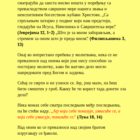
сматрајући да заиста нисмо ништа у поређењу са
превасходством савршене мере нашега звања и
неиспитивим богатством љубави Христове. „Са
стрпљењем хитајмо у подвиг који нам предстоји,
гледајући на Исуса, Начелника и Савршитеља вере.“
(Јеврејима 12, 1-2)
„Што је за мном заборављам, а
стремим за оним што је преда мном.“
(Филипљанима 3,
13)
Онај ко непрестано пребива у молитвама, нека се не
превазноси над онима који још нису способни за
постојану молитву, како би његово дело могло
напредовати пред Богом и људима.
Сећај се смрти и не узноси се. Јер, још мало, па ћеш
бити смештен у гроб. Какву ће ти корист тада донети зла
дела?
Нека монах себе сматра последњим међу последњима,
па ће стећи наду.
„Јер
који себе понизује, узвисиће се, а
који себе узвисује, понизиће се.“
(Лука 18, 14)
Над оним ко се превазноси над својим братом
изругавају се ђаволи.