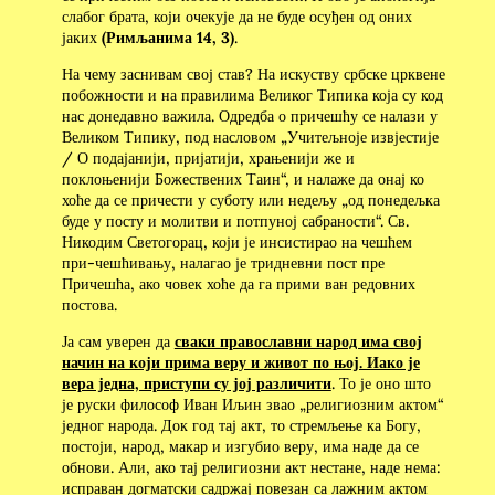
слабог брата, који очекује да не буде осуђен од оних
јаких
(Римљанима 14, 3)
.
На чему заснивам свој став? На искуству србске црквене
побожности и на правилима Великог Типика која су код
нас донедавно важила. Одредба о причешћу се налази у
Великом Типику, под насловом „Учитељноје извјестије
/ О подајанији, пријатији, храњенији же и
поклоњенији Божествених Таин“, и налаже да онај ко
хоће да се причести у суботу или недељу „од понедељка
буде у посту и молитви и потпуној сабраности“. Св.
Никодим Светогорац, који је инсистирао на чешћем
при-чешћивању, налагао је тридневни пост пре
Причешћа, ако човек хоће да га прими ван редовних
постова.
Ја сам уверен да
сваки православни народ има свој
начин на који прима веру и живот по њој. Иако је
вера једна, приступи су јој различити
. То је оно што
је руски философ Иван Иљин звао „религиозним актом“
једног народа. Док год тај акт, то стремљење ка Богу,
постоји, народ, макар и изгубио веру, има наде да се
обнови. Али, ако тај религиозни акт нестане, наде нема:
исправан догматски садржај повезан са лажним актом