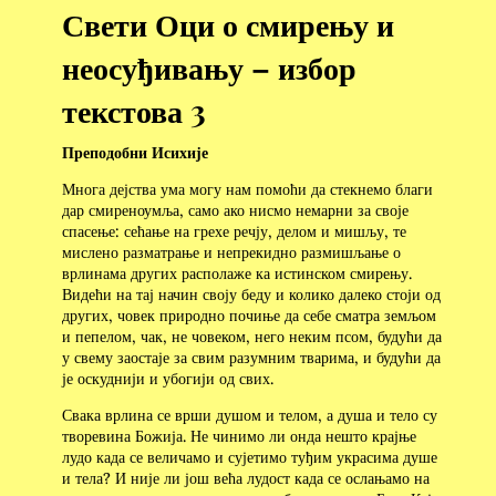
Свети Оци о смирењу и
неосуђивању – избор
текстова 3
Преподобни Исихије
Многа дејства ума могу нам помоћи да стекнемо благи
дар смиреноумља, само ако нисмо немарни за своје
спасење: сећање на грехе речју, делом и мишљу, те
мислено разматрање и непрекидно размишљање о
врлинама других располаже ка истинском смирењу.
Видећи на тај начин своју беду и колико далеко стоји од
других, човек природно почиње да себе сматра земљом
и пепелом, чак, не човеком, него неким псом, будући да
у свему заостаје за свим разумним тварима, и будући да
је оскуднији и убогији од свих.
Свака врлина се врши душом и телом, а душа и тело су
творевина Божија. Не чинимо ли онда нешто крајње
лудо када се величамо и сујетимо туђим украсима душе
и тела? И није ли још већа лудост када се ослањамо на