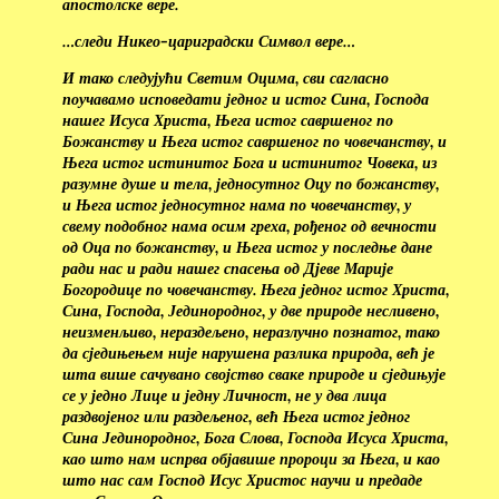
апостолске вере.
…следи Никео-цариградски Символ вере…
И тако следујући Светим Оцима, сви сагласно
поучавамо исповедати једног и истог Сина, Господа
нашег Исуса Христа, Њега истог савршеног по
Божанству и Њега истог савршеног по човечанству, и
Њега истог истинитог Бога и истинитог Човека, из
разумне душе и тела, једносутног Оцу по божанству,
и Њега истог једносутног нама по човечанству, у
свему подобног нама осим греха, рођеног од вечности
од Оца по божанству, и Њега истог у последње дане
ради нас и ради нашег спасења од Дјеве Марије
Богородице по човечанству. Њега једног истог Христа,
Сина, Господа, Јединородног, у две природе несливено,
неизменљиво, нераздељено, неразлучно познатог, тако
да сједињењем није нарушена разлика природа, већ је
шта више сачувано својство сваке природе и сједињује
се у једно Лице и једну Личност, не у два лица
раздвојеног или раздељеног, већ Њега истог једног
Сина Јединородног, Бога Слова, Господа Исуса Христа,
као што нам испрва објавише пророци за Њега, и као
што нас сам Господ Исус Христос научи и предаде