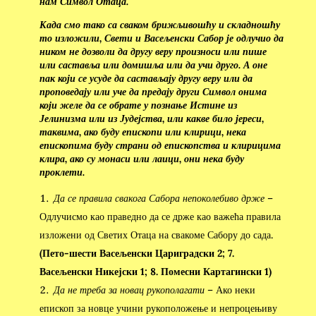
нам Символ Отаца.
Када смо тако са сваком брижљивошћу и складношћу
то изложили, Свети и Васељенски Сабор је одлучио да
ником не дозволи да другу веру произноси или пише
или саставља или домишља или да учи друго. А оне
пак који се усуде да састављају другу веру или да
проповедају или уче да предају други Символ онима
који желе да се обрате у познање Истине из
Јелинизма или из Јудејства, или какве било јереси,
таквима, ако буду епископи или клирици, нека
епископима буду страни од епископства и клирицима
клира, ако су монаси или лаици, они нека буду
проклети.
Да се правила свакога Сабора непоколебиво држе
–
Одлучисмо као праведно да се држе као важећа правила
изложени од Светих Отаца на свакоме Сабору до сада.
(Пето-шести Васељенски Цариградски 2; 7.
Васељенски Никејски 1; 8. Помесни Картагински 1)
Да не треба за новац рукополагати
– Ако неки
епископ за новце учини рукоположење и непроцењиву