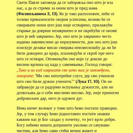
Свети Павле заповеда да се заборавља оно што је иза
нас, а да се стреми за оним што је пред нама
(Филипљанима 3, 13)
. Ко је тако расположен, неће се
толико превазносити својим успесима, колико ће се
смиравати оним што још није остварено, прилажући
старање да доврши незавршено и не окрећући се ономе
што је већ завршено. Јер, оно што је завршено често
надима лакомислене до неразумности, док оно што још
изискује делање мисао смирава неизвесношћу да ли ће
бити доведено до краја, изазивајући и скроб пре него
што се оствари. Опомињући оне који су дошли до
висине врлина од пада у самомњење, Господ говори:
„Тако и ви кад извршите све што вам је заповеђено,
говорите:
‘Ми смо непотребне слуге, јер смо учинили
што смо били дужни учинити.’
“
(Лука 17, 10)
. Он не
забрањује да се радујемо испуњењу дужности, али не
дозвољава да о себи мислимо високо. Јер, није принесен
добровољни дар, него је одужен дуг.
Нема ничег великог у томе што ћемо постати праведни.
Јер, у том случају ћемо једноставно постати онакви
каквим нас је Бог саздао у почетку, то јест врло добри.
Богу нећемо ништа допринети уколико се сачувамо
чистим, али ћемо сами стећи вечни живот и