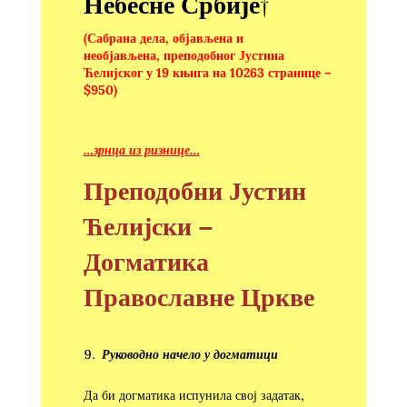
Небесне Србије†
(Сабрана дела, објављена и
необјављена, преподобног Јустина
Ћелијског у 19 књига на 10263 странице –
$950)
…зрнца из ризнице…
Преподобни Јустин
Ћелијски –
Догматика
Православне Цркве
Руководно начело у догматици
Да би догматика испунила свој задатак,