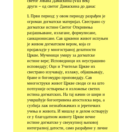
светог Јована Дамаскина (VIII век)
други – од светог Дамаскина до данас
1. Први период: у овом периоду разрађен је
огроман догматски материјал. Свестрано су
догматске истине Светог Откривења
разјашњаване, излагане, формулисане,
санкционисане. Сав црквени живот испуњен
је живом догматском вером, која се
пројављује у многостраној делатности
Цркве. Мученици умиру за догматске
истине вере; Исповедници их неустрашиво
исповедају; Оци и Учитељи Цркве их
свестра­но изучавају, излажу, објашњавају,
бране и богомудро проповедају. Сав
многоструки живот Цркве своди се на што
потпуније остварење и изложење светих
истина догматских. На тај начин се шири и
учвршћује богоотривена апостолска вера, а
сузбија лаж незнабожачких и јеретичких
учења и живота. И мишљу и делом остварују
се у благодатном живо­ту Цркве вечне
истине догматске у свеукупној њиховој
интегралној датости, само разрађене у личне