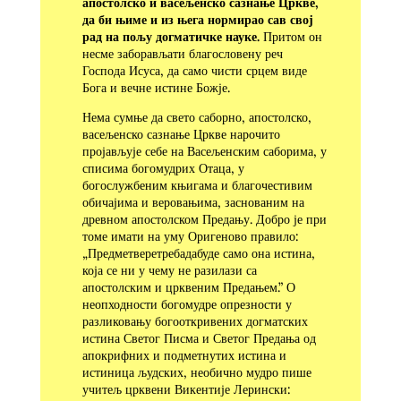
апостолско и васељенско сазнање Цркве,
да би њиме и из њега нормирао сав свој
рад на пољу догматичке науке.
Притом он
несме заборављати благословену реч
Господа Исуса, да само чисти срцем виде
Бога и вечне истине Божје.
Нема сумње да свето саборно, апостолско,
васељенско сазнање Цркве нарочито
пројављује себе на Васељенским саборима, у
списима богомудрих Отаца, у
богослужбеним књигама и благочестивим
обичајима и веровањима, заснованим на
древном апостолском Предању. Добро је при
томе имати на уму Оригеново правило:
„Предметверетребадабуде само она истина,
која се ни у чему не разилази са
апостолским и црквеним Предањем.” О
неопходности богомудре опрезности у
разликовању богооткривених догматских
истина Светог Писма и Светог Предања од
апокрифних и подметнутих истина и
истиница људских, необично мудро пише
учитељ црквени Викентије Лерински: