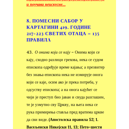
и поучава неискусне…
8. ПОМЕСНИ САБОР У
КАРТАГИНИ 419. ГОДИНЕ
217-223 СВЕТИХ ОТАЦА – 135
ПРАВИЛA
О онима који се кају
– Онима који се
кају, сходно разлици грехова, нека се судом
епископа одређује време кајања; а презвитер
без знања епископа нека не измирује онога
који се каје, осим ако је прека потреба, у
одсуству епископа; а на онога кајућег се
чији је преступ био јаван и свуда разглашен,
те је узмутио сву Цркву, на њега нека се
рука примирења ставља пред вратима цркве
да сви виде.
(Апостолска правила 52; 1.
Васељенски Никејски 11, 13; Пето-шести