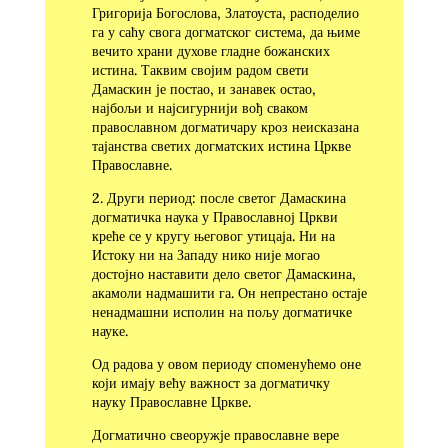
Григорија Богослова, Златоуста, расподелио
га у саћу свога догматског система, да њиме
вечито храни духове гладне божанских
истина. Таквим својим радом свети
Дамаскин је постао, и занавек остао,
најбољи и најсигурнији вођ сваком
православном догматичару кроз неисказана
тајанства светих догмат­ских истина Цркве
Православне.
2. Други период: после светог Дамаскина
догматичка наука у Православној Цркви
креће се у кругу његовог утицаја. Ни на
Истоку ни на Западу нико није могао
достојно наставити дело светог Дамаскина,
акамоли надмашити га. Он непрестано остаје
ненадмашни исполин на пољу догматичке
науке.
Од радова у овом периоду споменућемо оне
који имају већу важност за догматичку
науку Православне Цркве.
Догматично свеоружје православне вере