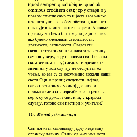
(quod semper, quod ubique, quod ab
omnibus creditum est); jep у ствари и у
правом смислу само то и јесте васељенско,
што потпуно све собом обухвата, као што
показује и само значење ове речи. А овоме
правилу ми ћемо бити верни једино тако,
ако будемо следовали свеопштости,
древности, сагласности. Следовати
свеопштости значи признавати за истину
само ону веру, коју исповеда сва Црква на
свом земном шару; следовати древности
значи ни у ком случају не отступати од
учења, којега су се несумњиво држали наши
свети Оци и преци; следовати, најзад,
сагласности зна­чи у самој древности
примати само оне одредбе вере и решења,
којих су се држали сви, или, у крајњем
случају, готово сви пастири и учитељи.”
Метод у догматици
Сви догмати сачињавају једну недељиву
органску целину. Сваки од њих има исти