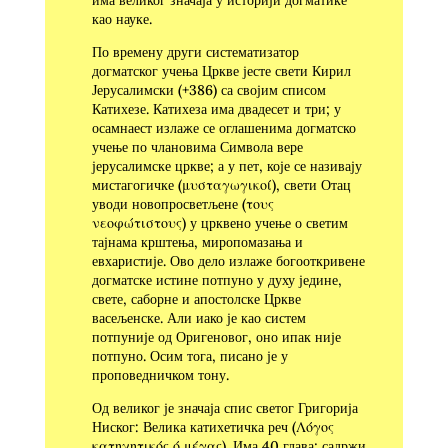
као науке.
По времену други систематизатор
догматског учења Цркве јесте свети Кирил
Јерусалимски (+386) са својим спи­сом
Катихезе. Катихеза има двадесет и три; у
осамнаест излаже се оглашенима догматско
учење по члановима Символа вере
јерусалимске цркве; а у пет, које се називају
мистагогичке (μυσταγωγικοί), свети Отац
уводи новопросветљене (τους
νεοφώτιστους) у црквено учење о светим
тајнама крштења, миропомазања и
евхаристије. Ово дело излаже богооткривене
догматске истине потпуно у духу једине,
свете, саборне и апостолске Цркве
васељенске. Али иако је као систем
потпуније од Оригеновог, оно ипак није
потпуно. Осим тога, писано је у
проповедничком тону.
Од великог је значаја спис светог Григорија
Ниског: Ве­лика катихетичка реч (Λόγος
κατηχητικός ό μέγας). Има 40 глава; садржи