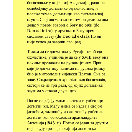
богословље у кијевској Академији, ради на
ослобођењу догматике од схоластике, и
полаже темељ догматици као систематској
науци. Свој догматски систем он дели на два
дела: у првом го­вори о Богу по себи (de
Deo ad intra), у другом: о Богу према
спољњем свету (de Deo ad extra). Но он
није успео да заврши свој рад.
Тежња да се догматика у Русији ослободи
схоластике, учинила је да се у XVIII веку она
почиње предавати на руском језику. Први
који је догматику написао на руском језику
био је митрополит кијевски Платон. Она се
зове: Сокращенная христiанская богословiя;
састоји се из три дела, од којих догматика
заузима у ствари други део.
После се ређају мањи системи и уџбеници
догматички. Међу њима се издваја својом
јасноћом, тачношћу и сажетошћу уџбеник
догматичког богословља архимандрита
Антонија (1848. г.). Потом се један за другим
појављују три најзначајнија догматска