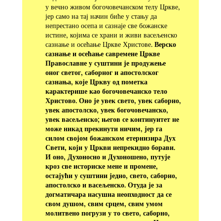
у вечно живом богочовечанском телу Цркве,
јер само на тај начин биће у стању да
непрестано осепа и сазнаје све божанске
истине, којима се храни и живи васељенско
сазнање и осећање Цркве Христове.
Верско
сазнање и осећање савремене Цркве
Православне у суштини је продужење
оног светог, саборног и апостолског
сазнања, које Цркву од пометка
карактерише као богочовечанско тело
Христово. Оно је увек свето, увек саборно,
увек апостолско, увек богочовечанско,
увек васељенско; његов се континуитет не
може никад прекинути ничим, јер га
силом својом божанском етернизира Дух
Свети, који у Цркви непрекидно борави.
И оно, Духоносно и Духоношено, путује
кроз све историске мене и промене,
остајући у суштини једно, свето, саборно,
апостолско и васељенско. Отуда је за
догматичара насушна неопходност да се
свом душом, свим срцем, свим умом
молитвено погрузи у то свето, саборно,