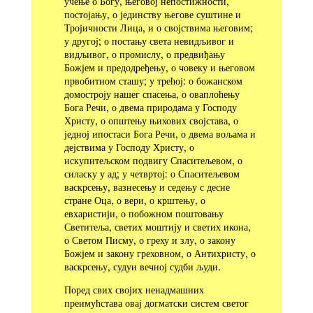
учење о Богу, његовој непостижности,
постојању, о јединству његове суштине и
Тројичности Лица, и о својствима његовим;
у другој; о постању света невидљивог и
видљивог, о промислу, о предвиђању
Божјем и предодређењу, о човеку и његовом
првобитном сташу; у трећој: о божанском
домостроју нашег спасења, о оваплоћењу
Бога Речи, о двема природама у Господу
Христу, о општењу њихових својстава, о
једној ипостаси Бога Речи, о двема вољама и
дејствима у Господу Христу, о
искупитељском подвигу Спаситељевом, о
силаску у ад; у четвртој: о Спаситељевом
васкрсењу, вазнесењу и седењу с десне
стране Оца, о вери, о крштењу, о
евхаристији, о побожном поштовању
Светитеља, светих моштију и светих икона,
о Светом Писму, о греху и злу, о закону
Божјем и закону греховном, о Антихристу, о
васкрсењу, судуи вечној судби људи.
Поред свих својих ненадмашних
преимућстава овај дог­матски систем светог