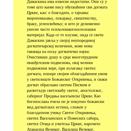
Дамаскина има извесне недостатке. Они су у
томе што њиме нису обухваћени сви догмата
Цр­кве, као: о благодати, о тајнама:
миропомазању, покајању, свештенству,
браку, јелеосвећењу; и што је делимично
унесен чисто психолошкогносеолошки
материјал. Када се то изузме, онда се свети
Дамаскин јавља у својој неупоредивој
догматичарској величини, коме нема
такмаца на пољу догматичке науке.
Очистивши душу и срце многотрудним
еванђелским подвизима, овај велики
подвижник вере, при излагању светих
догмата, понире својим облагодаћеним умом
у светилиште Божанског Откривења, и сваки
догмат образлаже светим Писмом и
расветљује светлошћу светог, апостолског,
саборног Предања васељенске Цркве. Као
богопослана пчела он је покупио божански
мед догматских истина, сло­жен у
благодатном учењу Светог Откривења,
светих Васељенских и Помесних сабора,
светих Отаца и учитеља Цркве, нарочито
Атанасија Великог, Василија Великог,