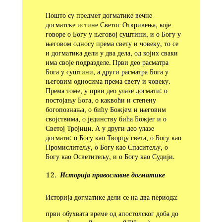
Пошто су предмет догматике вечне
догматске истине Светог Откривења, које
говоре о Богу у његовој суштини, и о Богу у
његовом односу према свету и човеку, то се
и до­гматика дели у два дела, од којих сваки
има своје подразде­ле. Први део расматра
Бога у суштини, а други расматра Бога у
његовим односима према свету и човеку.
Према то­ме, у први део улазе догмати: о
постојању Бога, о каквоћи и степену
богопознања, о бићу Божјем и његовим
својствима, о јединству бића Божјег и о
Светој Тројици. А у други део улазе
догмати: о Богу као Творцу света, о Богу као
Промислитељу, о Богу као Спаситељу, о
Богу као Осветитељу, и о Богу као Судији.
Историја православне догматике
Историја догматике дели се на два периода:
први обухвата време од апостолског доба до