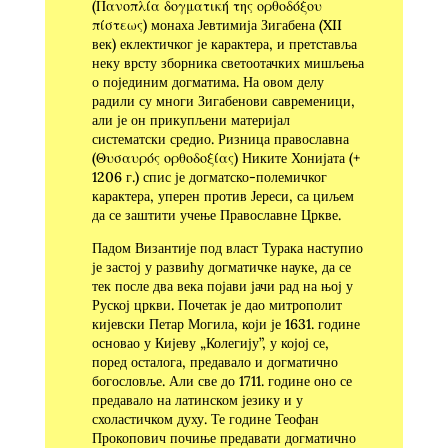
(Πανοπλία δογ­ματική της ορθοδόξου
πίστεως) монаха Јевтимија Зигабена (XII
век) еклектичког је карактера, и претставља
неку врсту зборника светоотачких мишљења
о појединим догматима. На овом делу
радили су многи Зигабенови савременици,
али је он прикупљени материјал
систематски средио. Ризница православна
(Θυσαυρός ορθοδοξίας) Никите Хонијата (+
1206 г.) спис је догматско-полемичког
карактера, уперен против Јереси, са циљем
да се заштити учење Православне Цркве.
Падом Византије под власт Турака наступио
је застој у развићу догматичке науке, да се
тек после два века појави јачи рад на њој у
Руској цркви. Почетак је дао митрополит
кијевски Петар Могила, који је 1631. године
основао у Кијеву „Колегију”, у којој се,
поред осталога, предавало и догма­тично
богословље. Али све до 1711. године оно се
предавало на латинском језику и у
схоластичком духу. Те године Теофан
Прокопович почиње предавати догматично