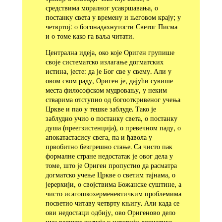
средствима моралног усавршавања, о
постанку света у времену и његовом крају; у
четвртој: о богонадахнутости Светог Писма
и о томе како га ваља читати.
Централна идеја, око које Ориген групише
своје систематско излагање догматских
истина, јесте: да је Бог све у свему. Али у
овом свом раду, Ориген је, дајући сувише
места философском мудровању, у неким
стварима отступио од богооткривеног учења
Цркве и пао у тешке заблуде. Тако је
заблудно учио о постанку света, о постанку
душа (преегзистенција), о превечном паду, о
апокатастасису свега, па и ђавола у
првобитно безгрешно стање. Са чисто пак
формалне стране недостатак је овог дела у
томе, што је Ориген пропустио да расматра
догматско учење Цркве о светим тајнама, о
јерерхији, о својствима Божанске суштине, а
чисто исагошкохерменевтичким проблемима
посветио читаву четврту књигу. Али када се
ови недостаци одбију, ово Оригеново дело
има великог значаја у историји догматике