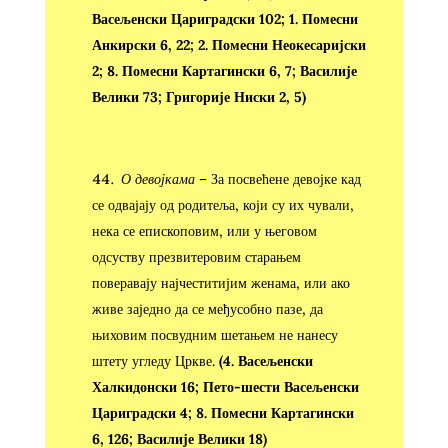
Васељенски Цариградски 102; 1. Помесни
Анкирски 6, 22; 2. Помесни Неокесаријски
2; 8. Помесни Картагински 6, 7; Василије
Велики 73; Григорије Ниски 2, 5)
О девојкама
– За посвећене девојке кад
се одвајају од родитеља, који су их чували,
нека се епископовим, или у његовом
одсуству презвитеровим старањем
поверавају најчеститијим женама, или ако
живе заједно да се међусобно пазе, да
њиховим посвудним шетањем не нанесу
штету угледу Цркве.
(4. Васељенски
Халкидонски 16; Пето-шести Васељенски
Цариградски 4; 8. Помесни Картагински
6, 126; Василије Велики 18)