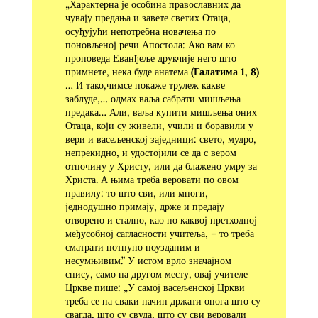
„Характерна је особина православних да
чувају предања и завете светих Отаца,
осуђујући непотребна новачења по
поновљеној речи Апостола: Ако вам ко
проповеда Еванђеље друкчије него што
примнете, нека буде анатема
(Галатима 1, 8)
… И тако,чимсе покаже трулеж какве
заблуде,… одмах ваља сабрати мишљења
предака… Али, ваља купити мишљења оних
Отаца, који су живели, учили и боравили у
вери и васељенској заједници: свето, мудро,
непрекидно, и удостојили се да с вером
отпочину у Христу, или да блажено умру за
Христа. А њима треба веровати по овом
правилу: то што сви, или многи,
једнодушно примају, држе и предају
отворено и стално, као по каквој претходној
међусобној сагласности учитеља, – то треба
сматрати потпуно поузданим и
несумњивим.” У истом врло значајном
спису, само на другом месту, овај учи­теле
Цркве пише: „У самој васељенској Цркви
треба се на сваки начин држати онога што су
свагда, што су свуда, што су сви веровали