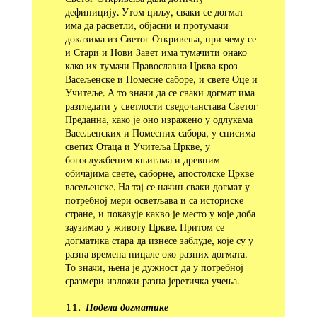
дефиницију. Утом циљу, сваки се догмат
има да расветли, објасни и протумачи
доказима из Светог Откривења, при чему се
и Стари и Нови Завет има тумачити онако
како их тумачи Православна Црква кроз
Васељенске и Помесне саборе, и свете Оце и
Учитеље. А то значи да се сваки дог­мат има
разгледати у светлости сведочанстава Светог
Пре­данна, како је оно изражено у одлукама
Васељенских и Помесних сабора, у списима
светих Отаца и Учитеља Цркве, у
богослужбеним књигама и древним
обичајима свете, саборне, апостолске Цркве
васељенске. На тај се начин сваки догмат у
потребној мери осветљава и са историске
стране, и показује какво је место у које доба
заузимао у животу Цркве. Притом се
догматика стара да изнесе заблуде, које су у
разна времена ницале око разних догмата.
То значи, њена је дужност да у потребној
сразмери изложи разна јеретичка учења.
Подела догматике