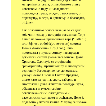
материјалног света, о првобитном стању
човековом, о паду и наследности
првородног греха, о суду, о васкрсењу, о
оправдању, о вери, о крштењу, о благо­дати,
о Цркви.
Тек половином осмога века јавља се дело
које чини епоху у историји догматике. То је
Тачно изложење православне вере (“Εκθεσις
ακριβής της ορθοδόξου πίστεως) светога
Јована Дамаскина (+ 780 год.). Оно
претставља у пуном смислу изванредан
догматски систем учења васељенске Цркве
Христове. Одликује се стројношћу,
сразмерношћу, прецизношћу и апсолутном
верношћу богооткривеном догматском
учењу Светог Писма и Светог Предања,
онако како га једина, света, саборна и
апостолска Црква Христова поседује, чува,
објашњава и тумачи својим
богочовечанским, благодатним и
васељенским сазнањем и осећањем. Дело је
подељено у четири књиге. У првој се излаже