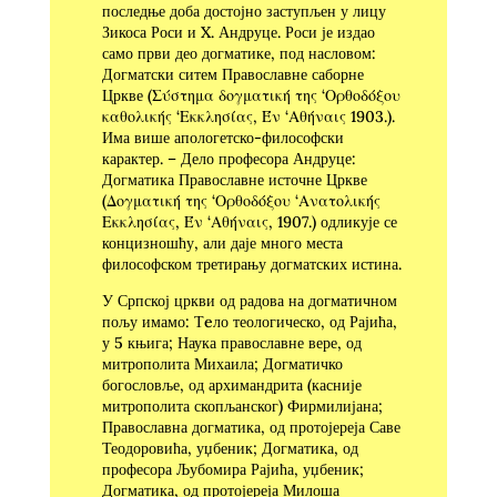
последње доба достојно заступљен у лицу
Зикоса Роси и X. Андруце. Роси је издао
само први део догматике, под насловом:
Догматски ситем Православне саборне
Цркве (Σύστημα δογματική της ‘Ορθοδόξου
καθολικής ‘Εκκλησίας, Έν ‘Αθήναις 1903.).
Има више апологетско-философски
карактер. – Дело професора Андруце:
Догматика Православне источне Цркве
(Δογματική της ‘Ορθοδόξου ‘Ανατολικής
Εκκλησίας, Έν ‘Αθήναις, 1907.) одликује се
концизношћу, али даје много места
философском третирању догматских истина.
У Српској цркви од радова на догматичном
пољу имамо: Тeло теологическо, од Рајића,
у 5 књига; Наука православне вере, од
митрополита Михаила; Догматичко
богословље, од архимандрита (касније
митрополита скопљанског) Фирмилијана;
Православна догматика, од протојереја Саве
Теодоровића, уџбеник; Догматика, од
професора Љубомира Рајића, уџбеник;
Догматика, од протојереја Милоша