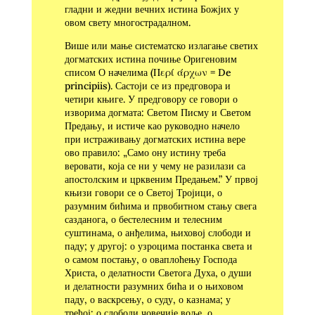
гладни и жедни вечних истина Божјих у
овом свету многострадалном.
Више или мање систематско излагање светих
догматских истина почиње Оригеновим
списом О начелима (Περί άρχων = De
principiis). Састоји се из предговора и
четири књиге. У предговору се говори о
изворима догмата: Светом Писму и Светом
Предању, и истиче као руководно начело
при истраживању догматских истина вере
ово правило: „Само ону истину треба
веровати, која се ни у чему не разилази са
апостолским и црквеним Предањем.” У првој
књизи говори се о Светој Тројици, о
разумним бићима и првобитном стању свега
сазданога, о бестелесним и телесним
суштинама, о анђелима, њиховој слободи и
паду; у другој: о узроцима постанка света и
о самом постању, о оваплоћењу Господа
Христа, о делатности Светога Духа, о души
и делатности разумних бића и о њиховом
паду, о васкрсењу, о суду, о казнама; у
трећој: о слободи човечије воље, о