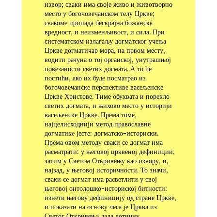
извор; сваки има своје живо и животворно
место у богочовечанском телу Цркве;
свакоме припада бескрајна божанска
вредност, и неизменљивост, и сила. При
систематском излагаљу догматског учења
Цркве догматичар мора, на првом месту,
водити рачуна о тој органској, унутрашњој
повезаности светих догмата. А то ће
постићи, ако их буде посматрао из
богочовечанске пер­спективе васељенске
Цркве Христове. Тиме обухвата и порекло
светих догмата, и њихово место у историји
васељенске Цркве. Према томе,
најцелисходнији метод православне
догматике јесте: догматско-историски.
Према овом методу сваки се догмат има
расматрати: у његовој црквеној дефи­ниции,
затим у Светом Откривењу као извору, и,
најзад, у његовој историчности. То значи,
сваки се догмат има расветлити у свој
његовој онтолошко-историској битности:
изнети његову дефиницију од стране Цркве,
и показати на основу чега је Црква из
Светог Откривења дала дотичну