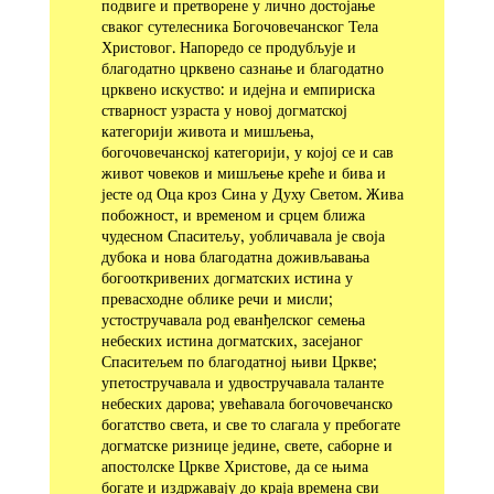
подвиге и претворене у лично достојање
сваког сутелесника Богочовечанског Тела
Христовог. Напоредо се продубљује и
благодатно црквено сазнање и благодатно
црквено искуство: и идејна и емпириска
стварност узраста у новој догматској
категорији живота и мишљења,
богочовечанској категорији, у којој се и сав
живот човеков и мишљење креће и бива и
јесте од Оца кроз Сина у Духу Светом. Жива
побожност, и временом и срцем ближа
чудесном Спаситељу, уобличавала је своја
дубока и нова благодатна доживљавања
богооткривених догматских истина у
превасходне облике речи и мисли;
устостручавала род еванђелског семења
небеских истина догматских, засејаног
Спаситељем по благодатној њиви Цркве;
упетостручавала и удвостручавала таланте
небеских дарова; увећавала богочовечанско
богатство света, и све то слагала у пребогате
догматске ризнице једине, свете, саборне и
апостолске Цркве Христове, да се њима
богате и издржавају до краја времена сви