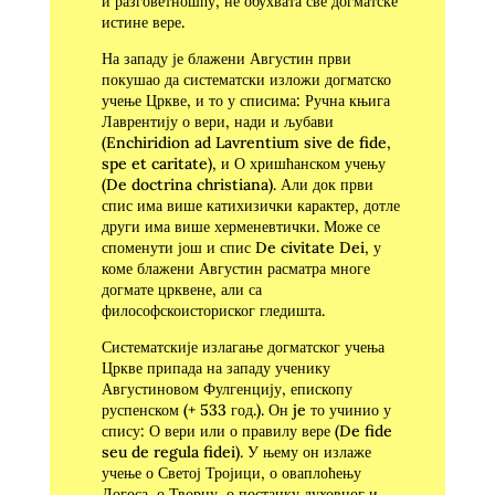
и разговетношћу, не обухвата све догматске
истине вере.
На западу је блажени Августин први
покушао да систематски изложи догматско
учење Цркве, и то у списима: Ручна књига
Лаврентију о вери, нади и љубави
(Enchiridion ad Lavrentium sive de fide,
spe et caritate), и О хришћанском учењу
(De doctrina christiana). Али док први
спис има више катихизички карактер, дотле
други има више херменевтички. Може се
споменути још и спис De civitate Dei, у
коме блаже­ни Августин расматра многе
догмате црквене, али са
философскоисториског гледишта.
Систематскије излагање догматског учења
Цркве припада на западу ученику
Августиновом Фулгенцију, еписко­пу
руспенском (+ 533 год.). Он je то учинио у
спису: О вери или о правилу вере (De fide
seu de regula fidei). У њему он излаже
учење о Светој Тројици, о оваплоћењу
Логоса, о Творцу, о постанку духовног и