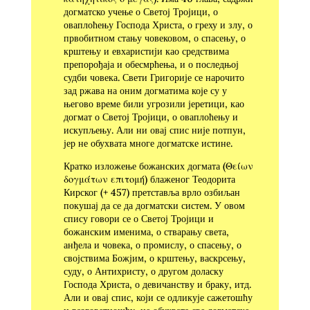
догматско учење о Светој Тројици, о
оваплоћењу Господа Христа, о греху и злу, о
првобитном стању човековом, о спасењу, о
крштењу и евхаристији као средствима
препорођаја и обесмрћења, и о последњој
судби човека. Свети Григорије се нарочито
зад ржава на оним догматима које су у
његово време били угрозили јеретици, као
догмат о Светој Тројици, о оваплоћењу и
искупљењу. Али ни овај спис није потпун,
јер не обухвата многе догматске истине.
Кратко изложење божанских догмата (Θείων
δογμάτων επιτομή) блаженог Теодорита
Кирског (+ 457) претставља врло озбиљан
покушај да се да догматски систем. У овом
спису говори се о Светој Тројици и
божанским именима, о стварању света,
анђела и човека, о промислу, о спасењу, о
својствима Божјим, о крштењу, васкрсењу,
суду, о Антихристу, о другом доласку
Господа Христа, о девичанству и браку, итд.
Али и овај спис, који се одликује сажетошћу