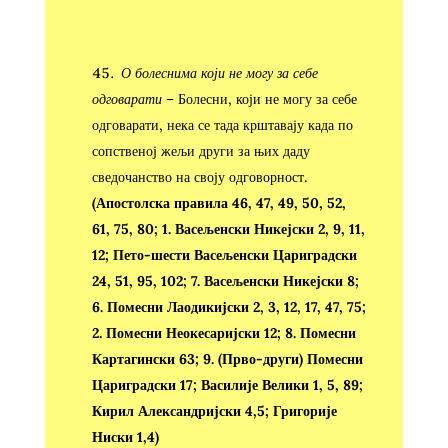
О болеснима који не могу за себе
одговарати
– Болесни, који не могу за себе
одговарати, нека се тада крштавају када по
сопственој жељи други за њих даду
сведочанство на своју одговорност.
(Апостолска правила 46, 47, 49, 50, 52,
61, 75, 80; 1. Васељенски Никејски 2, 9, 11,
12; Пето-шести Васељенски Цариградски
24, 51, 95, 102; 7. Васељенски Никејски 8;
6. Помесни Лаодикијски 2, 3, 12, 17, 47, 75;
2. Помесни Неокесаријски 12; 8. Помесни
Картагински 63; 9. (Прво-други) Помесни
Цариградски 17; Василије Велики 1, 5, 89;
Кирил Александријски 4,5; Григорије
Ниски 1,4)