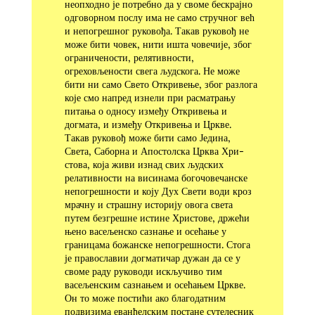
неопходно је по­требно да у своме бескрајно
одговорном послу има не само стручног већ
и непогрешног руковођа. Такав руковођ не
може бити човек, нити ишта човечије, због
ограничености, ре­лятивности,
огреховљености свега људскога. Не може
бити ни само Свето Откривење, због разлога
које смо напред изнели при расматрању
питања о односу између Откривења и
догмата, и између Откривења и Цркве.
Такав руковођ може бити само Једина,
Света, Саборна и Апостолска Црква Хри­
стова, која живи изнад свих људских
релативности на висинама богочовечанске
непогрешности и коју Дух Свети води кроз
мрачну и страшну историју овога света
путем безгрешне истине Христове, држећи
њено васељенско сазнање и осећање у
границама божанске непогрешности. Стога
је пра­вославии догматичар дужан да се у
своме раду руководи искључиво тим
васељенским сазнањем и осећањем Цркве.
Он то може постићи ако благодатним
подвизима еванђелским постане сутелесник