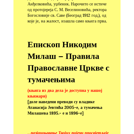
Анђелковића, уџбеник. Нарочито се истиче
од протојереја С. М. Веселиновића, ректора
Богословије св. Саве (Београд 1912 год.), од
које је, на жалост, изашла само књига прва.
Епископ Никодим
Милаш – Правила
Православне Цркве с
тумачењима
(књига из два дела је доступна у нашој
књижари
)
[доле наведени преводи су владике
Атанасија Јевтића 2005-е, а тумачења
Милашева 1895.- е и 1896-е]
…разјашњавање Твојих ријечи просвјетљује