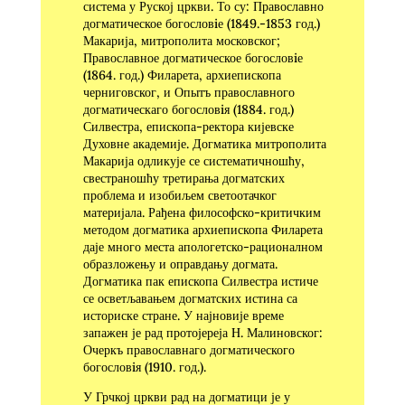
система у Руској цркви. То су: Православно
догматическое богословiе (1849.-1853 год.)
Макарија, митрополита московског;
Православное догматическое богословiе
(1864. год.) Филарета, архиепископа
черниговског, и Опытъ православного
догматическаго богословiя (1884. год.)
Силвестра, епископа-ректора кијевске
Духовне академије. Догматика митрополита
Макарија одликује се систематичношћу,
свестраношћу третирања догматских
проблема и изобиљем светоотачког
материјала. Рађена философско-критичким
методом догматика архиепископа Филарета
даје много места апологетско-рационалном
образложењу и оправдању догмата.
Догматика пак епископа Силвестра истиче
се осветљавањем догматских истина са
историске стране. У најновије време
запажен је рад протојереја Η. Малиновског:
Очеркъ православнаго догматического
богословiя (1910. год.).
У Грчкој цркви рад на догматици је у