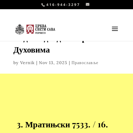
416-944-3297
Недеља двадесет трећа по
Духовима
by
Vernik
|
Nov 13, 2025
|
Православље
3. Мратињски
7533. / 16
.