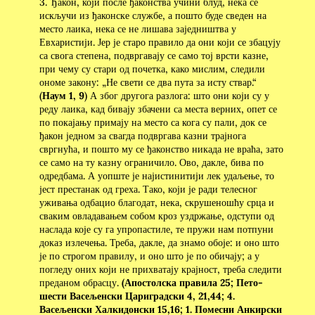
3. Ђакон, који после ђаконства учини блуд, нека се
искључи из ђаконске службе, а пошто буде сведен на
место лаика, нека се не лишава заједништва у
Евхаристији. Јер је старо правило да они који се збацују
са свога степена, подвргавају се само тој врсти казне,
при чему су стари од почетка, како мислим, следили
ономе закону: „Не свети се два пута за исту ствар.“
(
Наум 1, 9
) А због другога разлога: што они који су у
реду лаика, кад бивају збачени са места верних, опет се
по покајању примају на место са кога су пали, док се
ђакон једном за свагда подвргава казни трајнога
свргнућа, и пошто му се ђаконство никада не враћа, зато
се само на ту казну ограничило. Ово, дакле, бива по
одредбама. А уопште је најистинитији лек удаљење, то
јест престанак од греха. Тако, који је ради телесног
уживања одбацио благодат, нека, скрушеношћу срца и
сваким овладавањем собом кроз уздржање, одступи од
наслада које су га упропастиле, те пружи нам потпуни
доказ излечења. Треба, дакле, да знамо обоје: и оно што
је по строгом правилу, и оно што је по обичају; а у
погледу оних који не прихватају крајност, треба следити
преданом обрасцу.
(Апостолска правила 25; Пето-
шести Васељенски Цариградски 4, 21,44; 4.
Васељенски Халкидонски 15,16; 1. Помесни Анкирски