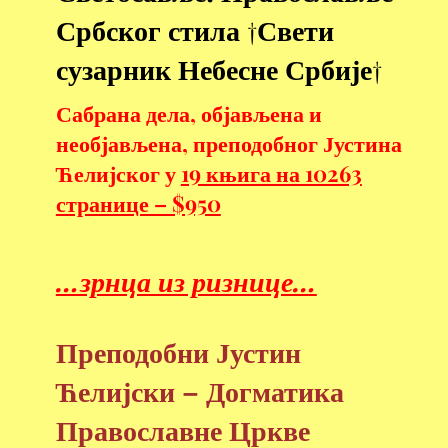
Србског стила
†Свети
сузарник Небесне Србије†
Сабрана дела, објављена и
необјављена, преподобног Јустина
Ћелијског у
19 књига на 10263
странице – $950
…зрнца из ризнице…
Преподобни Јустин
Ћелијски – Догматика
Православне Цркве