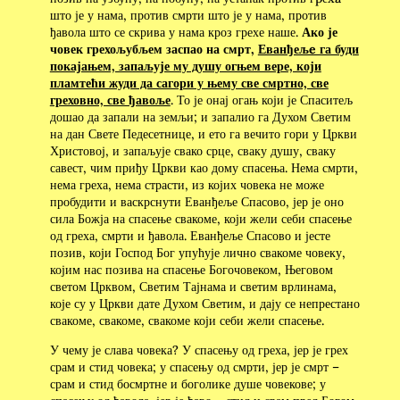
што је у нама, против смрти што је у нама, против
ђавола што се скрива у нама кроз грехе наше.
Ако је
човек грехољубљем заспао на смрт,
Еванђељe га буди
покајањем, запаљује му душу огњем вере, који
пламтећи жуди да сагори у њему све смртно, све
греховно, све ђавоље
. То је онај огањ који је Спаситељ
дошао да запали на земљи; и запалио га Духом Светим
на дан Свете Педесетнице, и ето га вечито гори у Цркви
Христовој, и запаљује свако срце, сваку душу, сваку
савест, чим приђу Цркви као дому спасења. Нема смрти,
нема греха, нема страсти, из којих човека не може
пробудити и васкрснути Еванђеље Спасово, јер је оно
сила Божја на спасење свакоме, који жели себи спасење
од греха, смрти и ђавола. Еванђеље Спасово и јесте
позив, који Господ Бог упућује лично свакоме човеку,
којим нас позива на спасење Богочовеком, Његовом
светом Црквом, Светим Тајнама и светим врлинама,
које су у Цркви дате Духом Светим, и дају се непрестано
свакоме, свакоме, свакоме који себи жели спасење.
У чему је слава човека? У спасењу од греха, јер је грех
срам и стид човека; у спасењу од смрти, јер је смрт –
срам и стид босмртне и боголике душе човекове; у