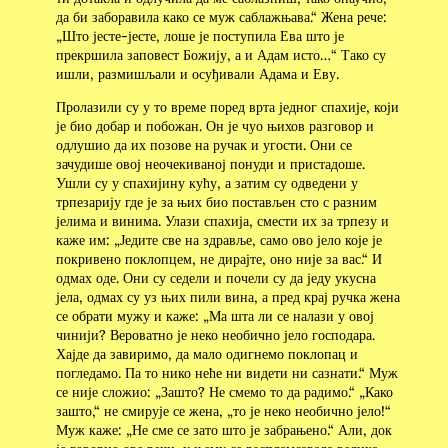
да би заборавила како се муж саблажњава.“ Жена рече:
„Што јесте-јесте, лоше је поступила Ева што је
прекршила заповест Божију, а и Адам исто…“ Тако су
ишли, размишљали и осуђивали Адама и Еву.
Пролазили су у то време поред врта једног спахије, који
је био добар и побожан. Он је чуо њихов разговор и
одлушио да их позове на ручак и угости. Они се
зачудише овој неочекиваној понуди и пристадоше.
Ушли су у спахијину кућу, а затим су одведени у
трпезарију где је за њих био постављен сто с разним
јелима и винима. Улази спахија, смести их за трпезу и
каже им: „Једите све на здравље, само ово јело које је
покривено поклопцем, не дирајте, оно није за вас.“ И
одмах оде. Они су седели и почели су да једу укусна
јела, одмах су уз њих пили вина, а пред крај ручка жена
се обрати мужу и каже: „Ма шта ли се налази у овој
чинији? Вероватно је неко необично јело господара.
Хајде да завиримо, да мало одигнемо поклопац и
погледамо. Па то нико неће ни видети ни сазнати.“ Муж
се није сложио: „Зашто? Не смемо то да радимо.“ „Како
зашто,“ не смирује се жена, „то је неко необично јело!“
Муж каже: „Не сме се зато што је забрањено.“ Али, док