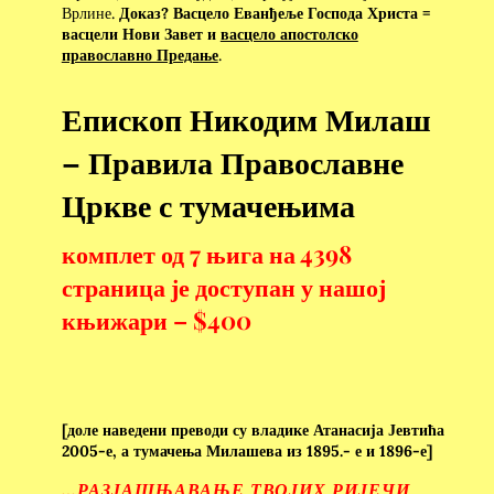
Врлине.
Доказ?
Васцело Еванђеље Господа Христа =
васцели Нови Завет и
васцело апостолско
православно Предање
.
Епископ Никодим Милаш
– Правила Православне
Цркве с тумачењима
комплет од 7 њига на 4398
страница је доступан у нашој
књижари – $400
[доле наведени преводи су владике Атанасија Јевтића
2005-е, а тумачења Милашева из 1895.- е и 1896-е]
…РАЗЈАШЊАВАЊЕ ТВОЈИХ РИЈЕЧИ