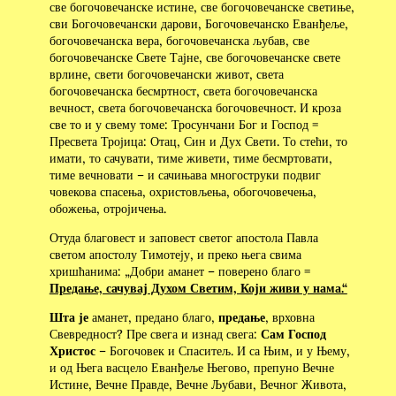
све богочовечанске истине, све богочовечанске светиње,
сви Богочовечански дарови, Богочовечанско Еванђеље,
богочовечанска вера, богочовечанска љубав, све
богочовечанске Свете Тајне, све богочовечанске свете
врлине, свети богочовечански живот, света
богочовечанска бесмртност, света богочовечанска
вечност, света богочовечанска богочовечност. И кроза
све то и у свему томе: Тросунчани Бог и Господ =
Пресвета Тројица: Отац, Син и Дух Свети. То стећи, то
имати, то сачувати, тиме живети, тиме бесмртовати,
тиме вечновати – и сачињава многоструки подвиг
човекова спасења, охристовљења, обогочовечења,
обожења, отројичења.
Отуда благовест и заповест светог апостола Павла
светом апостолу Тимотеју, и преко њега свима
хришћанима: „Добри аманет – поверено благо =
Предање, сачувај Духом Светим, Који живи у нама.“
Шта је
аманет, предано благо,
предање
, врховна
Свевредност? Пре свега и изнад свега:
Сам Господ
Христос
– Богочовек и Спаситељ. И са Њим, и у Њему,
и од Њега васцело Еванђеље Његово, препуно Вечне
Истине, Вечне Правде, Вечне Љубави, Вечног Живота,