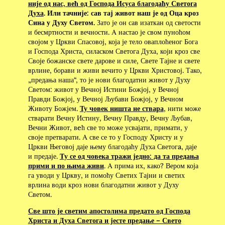
није од нас, већ од Господа Исуса благодаћу Светога
Духа
. Или тачније: сав тај живот наш је од Оца кроз
Сина у Духу Светом.
Зато је он сав изаткан од светости
и бесмртности и вечности. Α настао је свом пуноћом
својом у Цркви Спасовој, која је тело оваплоћеног Бога
и Господа Христа, силаском Светога Духа, који кроз све
Своје божанске свете дарове и силе, Свете Тајне и свете
врлине, борави и живи вечито у Цркви Христовој. Тако,
„предања наша“, то је нови благодатни живот у Духу
Светом: живот у Вечној Истини Божјој, у Вечној
Правди Божјој, у Вечној Љубави Божјој, у Вечном
Животу Божјем.
Ту човек ништа не ствара
, нити може
стварати Вечну Истину, Вечну Правду, Вечну Љубав,
Вечни Живот, вeћ све то може усвајати, примати, у
своје претварати. Α све се то у Господу Христу и у
Цркви Његовој даје њему благодаћу Духа Светогa, даје
и предаје.
Τу се од човека тражи једно: да та предања
прими и по њима живи
. Α прима их, како? Вером која
га уводи у Цркву, и помоћу Светих Тајни и светих
врлина води кроз нови благодатни живот у Духу
Светом.
Све што је светим апостолима предато од Господа
Христа и Духа Светога и јесте предање – Свето