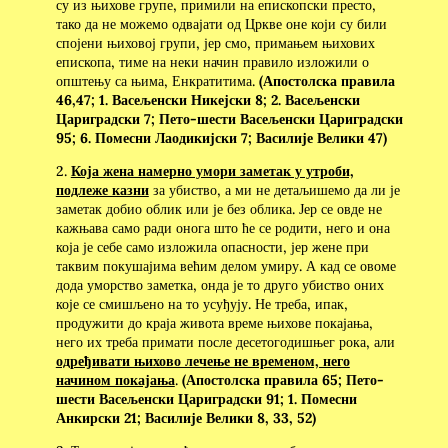
су из њихове групе, примили на епископски престо,
тако да не можемо одвајати од Цркве оне који су били
спојени њиховој групи, јер смо, примањем њихових
епископа, тиме на неки начин правило изложили о
општењу са њима, Енкратитима.
(Апостолска правила
46,47; 1. Васељенски Никејски 8; 2. Васељенски
Цариградски 7; Пето-шести Васељенски Цариградски
95; 6. Помесни Лаодикијски 7; Василије Велики 47)
2.
Која жена намерно умори заметак у утроби,
подлеже казни
за убиство, а ми не детаљишемо да ли је
заметак добио облик или је без облика. Јер се овде не
кажњава само ради онога што ће се родити, него и она
која је себе само изложила опасности, јер жене при
таквим покушајима већим делом умиру. А кад се овоме
дода уморство заметка, онда је то друго убиство оних
које се смишљено на то усуђују. Не треба, ипак,
продужити до краја живота време њихове покајања,
него их треба примати после десетогодишњег рока, али
одређивати њихово лечење не временом, него
начином покајања
.
(Апостолска правила 65; Пето-
шести Васељенски Цариградски 91; 1. Помесни
Анкирски 21; Василије Велики 8, 33, 52)