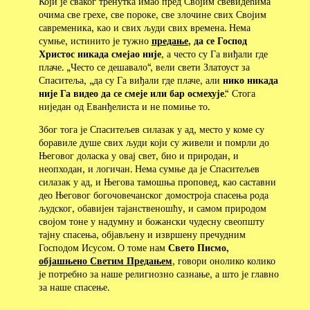
Који је сваког тренутка имао пред Својим свевидећима
очима све грехе, све пороке, све злочине свих Својим
савременика, као и свих људи свих времена. Нема
сумње, истинито је тужно
предање
, да се Господ
Христос никада смејао није
, а често су Га виђали где
плаче. „Често се дешавало“, вели свети Златоуст за
Спаситеља, „да су Га виђали где плаче, али
нико никада
није Га видео да се смеје или бар осмехује
.“ Стога
ниједан од Еванђелиста и не помиње то.
Због тога је Спаситељев силазак у ад, место у коме су
боравиле душе свих људи који су живели и помрли до
Његовог доласка у овај свет, био и природан, и
неопходан, и логичан. Нема сумње да је Спаситељев
силазак у ад, и Његова тамошња проповед, као саставни
део Његовог богочовечанског домостроја спасења рода
људског, обавијен тајанственошћу, и самом природом
својом тоне у надумну и божански чудесну свеопшту
тајну спасења, објављену и извршену пречудним
Господом Исусом. О томе нам
Свето Писмо,
објашњено Светим Предањем
, говори онолико колико
је потребно за наше религиозно сазнање, а што је главно
за наше спасење.
———–