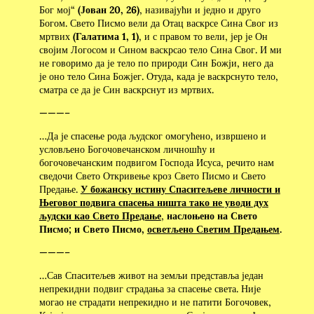
Бог мој“
(Јован 20, 26)
, називајући и једно и друго
Богом. Свето Писмо вели да Отац васкрсе Сина Свог из
мртвих
(Галатима 1, 1)
, и с правом то вели, јер је Он
својим Логосом и Сином васкрсао тело Сина Свог. И ми
не говоримо да је тело по природи Син Божји, него да
је оно тело Сина Божјег. Отуда, када је васкрснуто тело,
сматра се да је Син васкрснут из мртвих.
———–
…Да је спасење рода људског омогућено, извршено и
условљено Богочовечанском личношћу и
богочовечанским подвигом Господа Исуса, речито нам
сведочи Свето Откривење кроз Свето Писмо и Свето
Предање.
У божанску истину Спаситељеве личности и
Његовог подвига спасења ништа тако не уводи дух
људски као Свето Предање
,
наслоњено на Свето
Писмо; и Свето Писмо,
осветљено Светим Предањем
.
———–
…Сав Спаситељев живот на земљи представља један
непрекидни подвиг страдања за спасење света. Није
могао не страдати непрекидно и не патити Богочовек,