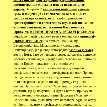
презвитера или епископа или од неваспитаног
народа.
На пример:
ако је неки изобличен у неком
греху и одлучен је од свештенослужбе, и није се
потчинио правилима, него је себи присвојио
предстојништво и свештенослужбу, и заједно са њим
отидоше још неки, напустивши Католичанску
Цркву, то је ПАРАСИНАГОГА
.
РАСКОЛ је када се о
покајању имају разлику према онима који припадају
Цркви
.
ЈЕРЕСИ су
, на пример: Манихејаца,
Валентинијанаца, Маркиониста и самих ових
Пепузијанаца, јер је овде непосредно
разлика у самој
вери у Бога
. Зато се изволи старима да одреде: крштење
јеретика сасвим одбацивати; а оно расколника, пошто су
још из Цркве, прихватити; а оне који су у
парасинагогама, пошто се побољшају достојним
покајањем и обраћењем, присаједињавати опет Цркви,
тако да често и они који су у црквеном степену отишли
са непокорнима, када се покају, примају се у исти
степен. Пепузијани, то јест Монтанисти, дакле, очито су
јеретици, јер су похулили на Духа Светога, придајући
недозвољиво и бестидно назив Параклита Монтану и
Прискили. Зато, било тиме што боготворе људе, за осуду
су; било тиме што упоређењем с људима вређају Духа