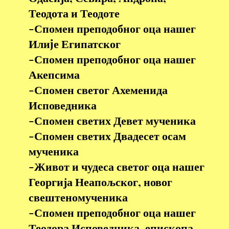
Теодота и Теодоте
-Спомен преподобног оца нашег
Илиjе Египатског
-Спомен преподобног оца нашег
Акепсима
-Спомен светог Ахеменида
Исповедника
-Спомен светих Девет мученика
-Спомен светих Двадесет осам
мученика
-Живот и чудеса светог оца нашег
Георгија Неапољског, новог
свештеномученика
-Спомен преподобног оца нашег
Теодора Исповедника, епископа