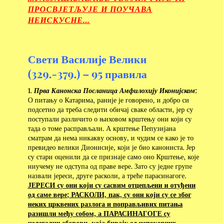
ПРОСВЈЕТЉУЈЕ И ПОУЧАВА
НЕИСКУСНЕ…
Свети Василије Велики
(329.-379.) – 95 правила
1.
Прва Канонска Посланица Амфилохију Иконијском:
О питању о Катарима, раније је говорено, и добро си
подсетио да треба следити обичај сваке области, јер су
поступали различито о њиховом крштењу они који су
тада о томе расправљали. А крштење Пепузијана
сматрам да нема никакву основу, и чудим се како је то
превидео велики Дионисије, који је био канониста. Јер
су стари оценили да се признаје само оно Крштење, које
ниучему не одступа од праве вере. Зато су једне групе
назвали јереси, друге расколи, а треће парасинагоге.
ЈЕРЕСИ су они који су сасвим отцепљени и отуђени
од саме вере; РАСКОЛИ, пак, су они који су се због
неких црквених разлога и поправљивих питања
разишли међу собом, а ПАРАСИНАГОГЕ су
нелегални зборови, која бивају од непокорних