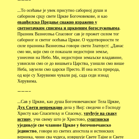
…То осећање је увек присутно саборној души и
саборном срцу свете Цркве Богочовекове, и као
еванђелско Предање снажно изражено у
светоотачким списима и црквеним богослужењима
.
Празник Вазнесења Спасовог сав је прожет силом тог
саборног и светог осећања Цркве. О чудотворности те
силе празника Вазнесења говори свети Златоуст: „Данас
смо ми, који смо се показали недостојни земље,
узнесени на Небо. Ми, недостојни земаљске владавине,
узвисили смо се до вишњега Царства, узишли смо више
Неба, заузели смо царски Престо. И она иста природа,
од које су Херувими чували рај, сада седи изнад
Херувима.
———–
…Сав у Цркви, као душа Богочовечанског Тела Цркве,
Дух Свети непрекидно
дела у Њој: сведочи ο Господу
Христу као Спаситељу и Спасењу,
упућује на сваку
истину
, учи свему што је Христово,
суштински
уједињује све чланове Цркве у богочовечанско
јединство
, говори из светих апостола и истинских
верника, чини сва чудеса, извршује Свете Тајне и Свете