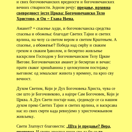
и свих богочовечанских вредносги и богочовечанских
вечних стварности. Једном речју:
предање, врховна
свевредност јесте Црква: Богочовечанско Тело
Христово, и Он – Глава Њена.
Аманет? = спасење људи, и богочовсчанска средства
спасења и обожења: благодат Светих Тајни и светих
врлина, на челу са светом вером и светим Крштењем. Α
спасење, а oбoжeњe? Победа над смрћу и сваким
грехом и сваким ђаволом, и бесмртно живљење
васкрслим Господом у Богочовечанском Телу Цркве
Његове. Богочовечаиски аманет је бесмртан и вечан:
прати сваког хришћанина у целокупном постојању
његовом: од земаљског живота у времену, па кроз сву
вечност.
Духом Светим, Који је Дух Богочовека Христа, чува се
све што је Богочовеково, а најпре Сам Богочовек, Који је
Црква. Α Дух Свети постаје наш, сједињује се са нашим
духом преко Светих Тајни и светих врлина, и васкрсава
нас из свих смрти када ревнујемо у христочежњивом
живљењу.
Свети Златоуст благовести:
„Шта је предање? Вера,
проповед
. И свети апостол чини све да би се
то