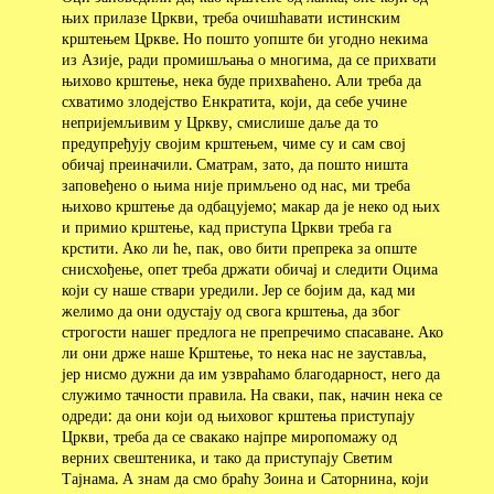
њих прилазе Цркви, треба очишћавати истинским
крштењем Цркве. Но пошто уопште би угодно некима
из Азије, ради промишљања о многима, да се прихвати
њихово крштење, нека буде прихваћено. Али треба да
схватимо злодејство Енкратита, који, да себе учине
непријемљивим у Цркву, смислише даље да то
предупређују својим крштењем, чиме су и сам свој
обичај преиначили. Сматрам, зато, да пошто ништа
заповеђено о њима није примљено од нас, ми треба
њихово крштење да одбацујемо; макар да је неко од њих
и примио крштење, кад приступа Цркви треба га
крстити. Ако ли ће, пак, ово бити препрека за опште
снисхођење, опет треба држати обичај и следити Оцима
који су наше ствари уредили. Јер се бојим да, кад ми
желимо да они одустају од свога крштења, да због
строгости нашег предлога не препречимо спасаване. Ако
ли они држе наше Крштење, то нека нас не зауставља,
јер нисмо дужни да им узвраћамо благодарност, него да
служимо тачности правила. На сваки, пак, начин нека се
одреди: да они који од њиховог крштења приступају
Цркви, треба да се свакако најпре миропомажу од
верних свештеника, и тако да приступају Светим
Тајнама. А знам да смо браћу Зоина и Саторнина, који