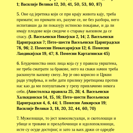
1; Василије Велики 12, 30, 41, 50, 53, 80, 87)
5. Оне од јеретика који се при крају живота кају, треба
примати; но примати их, разуме се, не без разбора, него
испитавши да ли показују истинско покајање, и да ли
имају плодове који сведоче о старању њиховом да се
спасу.
(1. Васељенски Никејски 2, 14; 2. Васељенски
Цариградски 7; Пето-шести Васељенски Цариградски
78, 96; 2. Помесни Неокесаријски 12; 6. Помесни
Лаодикијски 19, 47; 8. Помесни Картагински 45)
6. Блудочинства оних лица која су у правила уврштена,
не треба сматрати за бракове, него на сваки начин треба
раскинути њихову свезу. Јер је ово корисно и Цркви
ради утврђења, и неће дати прилику јеретицима против
нас као да ми попуштањем у греху привлачимо некога
себи.
(Апостолска правила 25, 26; 4. Васељенски
Халкидонски 14, 15, 16; Пето-шести Васељенски
Цариградски 4, 6, 44; 1. Помесни Анкирски 19;
Василије Велики 3, 18, 20, 32, 44, 60, 70)
7. Мужелошци, то јест хомосексуалци, и скотолошци и
убице и тровачи и прељубочинци и идолопоклоници,
исте су осуде достојни; и зато за њих држи се одредбе