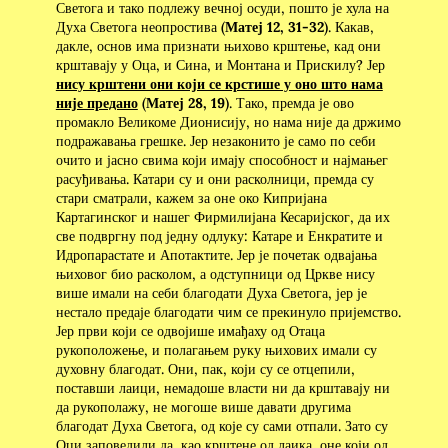
Светога и тако подлежу вечној осуди, пошто је хула на
Духа Светога неопростива (
Матеј 12, 31-32
). Какав,
дакле, основ има признати њихово крштење, кад они
крштавају у Оца, и Сина, и Монтана и Прискилу? Јер
нису крштени они који се крстише у оно што нама
није предано
(
Матеј 28, 19
). Тако, премда је ово
промакло Великоме Дионисију, но нама није да држимо
подражавања грешке. Јер незаконито је само по себи
очито и јасно свима који имају способност и најмањег
расуђивања. Катари су и они расколници, премда су
стари сматрали, кажем за оне око Кипријана
Картагинског и нашег Фирмилијана Кесаријског, да их
све подвргну под једну одлуку: Катаре и Енкратите и
Идропарастате и Апотактите. Јер је почетак одвајања
њиховог био расколом, а одступници од Цркве нису
више имали на себи благодати Духа Светога, јер је
нестало предаје благодати чим се прекинуло пријемство.
Јер први који се одвојише имађаху од Отаца
рукоположење, и полагањем руку њихових имали су
духовну благодат. Они, пак, који су се отцепили,
поставши лаици, немадоше власти ни да крштавају ни
да рукополажу, не могоше више давати другима
благодат Духа Светога, од које су сами отпали. Зато су
Оци заповедили да, као крштене од лаика, оне који од