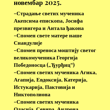
новембар
2025.
-Страдање светих мученика
Акепсима епископа, Јосифа
презвигера и Аитала ђакона
-Спомен свете матере наше
Снандулије
-Спомен преноса моштију светог
великомученика Георгија
Победоносца („Ђурђиц“)
-Спомен светих мученика Агика,
Агапија, Евдоксија, Катерија,
Истукарија, Пактовија и
Никтополиона
-Спомен светих мученика
Одасија, Севира, Андрона,