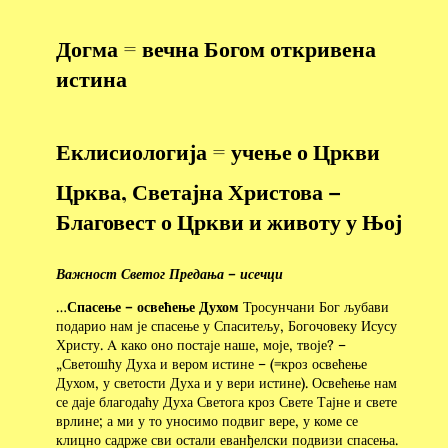
Догма = вечна Богом откривена
истина
Еклисиологија = учење о Цркви
Црква, Светајна Христова –
Благовест о Цркви и животу у Њој
Важност Светог Предања – исечци
…
Спасење – освећење Духом
Тросунчани Бог љубави
подарио нам је спасење у Спаситељу, Богочовеку Исусу
Христу. Α како оно постаје наше, моје, твоје? –
„Светошћу Духа и вером истине – (=кроз освећење
Духом, у светости Духа и у вери истине). Освећење нам
се даје благодаћу Духа Светога кроз Свете Тајне и свете
врлине; а ми у то уносимо подвиг вере, у коме се
клицно садрже сви остали еванђелски подвизи спасења.