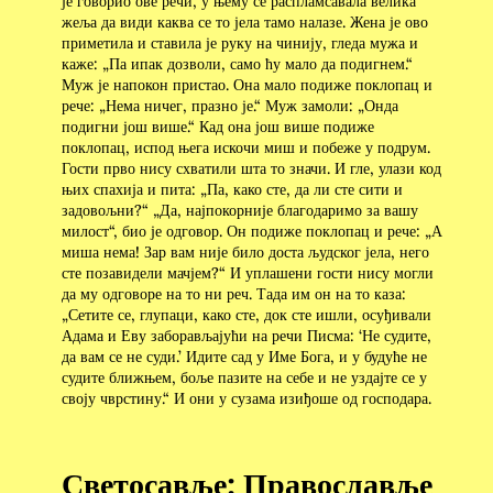
је говорио ове речи, у њему се распламсавала велика
жеља да види каква се то јела тамо налазе. Жена је ово
приметила и ставила је руку на чинију, гледа мужа и
каже: „Па ипак дозволи, само ћу мало да подигнем.“
Муж је напокон пристао. Она мало подиже поклопац и
рече: „Нема ничег, празно је.“ Муж замоли: „Онда
подигни још више.“ Кад она још више подиже
поклопац, испод њега искочи миш и побеже у подрум.
Гости прво нису схватили шта то значи. И гле, улази код
њих спахија и пита: „Па, како сте, да ли сте сити и
задовољни?“ „Да, најпокорније благодаримо за вашу
милост“, био је одговор. Он подиже поклопац и рече: „А
миша нема! Зар вам није било доста људског јела, него
сте позавидели мачјем?“ И уплашени гости нису могли
да му одговоре на то ни реч. Тада им он на то каза:
„Сетите се, глупаци, како сте, док сте ишли, осуђивали
Адама и Еву заборављајући на речи Писма: ‘Не судите,
да вам се не суди.’ Идите сад у Име Бога, и у будуће не
судите ближњем, боље пазите на себе и не уздајте се у
своју чврстину.“ И они у сузама изиђоше од господара.
Светосавље: Православље