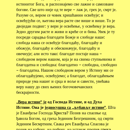
истинитог Бога, и распознајемо све лажне и самозване
богове. Све што није од те вере – лаж је, грех је, смрт је.
Разуме се, вером се човек хришћанин освећује; и
освећујући се, његова вера расте све више и више. То је
двоједан подвиг: у вери је освећење, у освећењу је вера.
Једно другим расте и живи и креће се и бива. Увек је ту
посреди сарадња благодати Божје и слободе наше:
слобода наша се освећује благодаћу, благодаћу и
обожује, благодаћу и обесконачује, благодаћу и
овечнује; али исто тако: благодат постаје наша –
слободном вером нашом, која је на свима ступњевима и
благодатна и слободна: благодатно – слободна, слободно
– благодатна. Нашом слободном вером у Истину ми се
облагодаћујемо, освећујемо; а благодат, облагодаћењем
природе ума нашег и срца и воље и савести, увећава
веру нашу до свих њених богочовечанских
бескрајности.
„Вера истине“ је
од Господа Истине, и од Духа
Истине. Она је
једносушна са „љубављу истине“
. Шта
је Еванђеље Господа Xpистa? Позив на спасење од
ђавола Богом, од греха Јединим Безгрешним, од смрти
Јединим Бесмртним. Свака реч Еванђеља Спасова је
позив на узбуну, на побуну, на устанак против гpеxa