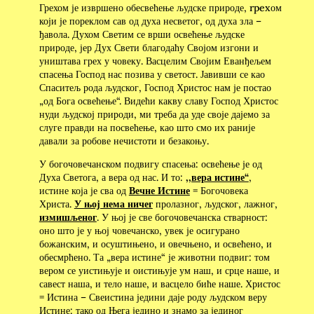
Грехом је извршено обесвећење људске природе, rpexом
који је пореклом сав од духа несветог, од духа зла –
ђавола. Духом Светим се врши освећење људске
природе, јер Дух Свети благодаћу Својом изгони и
уништава грех у човеку. Васцелим Својим Еванђељем
спасења Господ нас позива у светост. Јавивши се као
Спаситељ рода људског, Господ Христос нам је постао
„од Бога освећење“. Видећи какву славу Господ Христос
нуди људској природи, ми треба да уде своје дајемо за
слуге правди на посвећење, као што смо их раније
давали за робове нечистоти и безакоњу.
У богочовечанском подвигу спасења: освећење је од
Духа Светога, а вера од нас. И то:
,,вера истине“
,
истине која је сва од
Вечне Истине
= Богочовека
Христа.
У њој нема ничег
пролазног, људског, лажног,
измишљеног
. У њој је све богочовечанска стварност:
оно што је у њој човечанско, увек је осигурано
божанским, и осуштињено, и овечњено, и освећено, и
обесмрћено. Та „вера истине“ је животни подвиг: том
вером се уистињује и оистињује ум наш, и срце наше, и
савест наша, и тело наше, и васцело биће наше. Христос
= Истина – Свеистина једини даје роду људском веру
Истине: тако од Њега једино и знамо за јединог