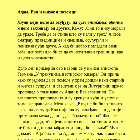
Адам, Ева и њихови потомци
Људи који воле да осуђују, да суде ближњем, обично
много захтевају од других.
Кажу: „Они то нису морали
да ураде. Треба да се стиде што су пали у грех.“ А себе
сматрају праведницима и свецима, осуђујући и
понижавајући друге. А кад би добро погледали сами
себе, испоставило би се да су исти такви грешници као
и цело човечанство.
Врло леп пример за ово наводи се у књизи епископа
Германа „У тренуцима пастирског одмора.“ Он прича
како су једном да се помоле у храм дошли неки старчић
и његова супруга, и свештеник је на Литуригији држао
проповед о томе како су Адам и Ева згрешили. По
завршетку проповеди они су кренули кући и успут о
томе расправљали. Муж каже: „Ето, не би било толико
греха на свету да Ева није послушала ђавола и да није
приморала мужа да поједе забрањени плод.“ Жена се
сложила: „Да, због једног пате сви. Ја на Евином месту
не бих ни дотакла забрањени плод. Бог с њим!“ Муж
додаде: „ А ја бих те на Адамовом месту, чак и ако би га
ти дотакла и одлучила да ме саблазниш, тако опаучио,