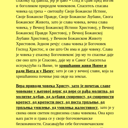
спасењу од ђавола, јер је ђаво – стид и срам пред Богом
и боголиком природом човековом. Спаситељ спасава
човека од греха – светошћу Своје Божанске Истине,
Своје Божанске Правде, Своје Божанске Љубави, Свога
Божанског Живота, зато је слава човека, вечна слава
човека, у Вечној Божанској Истини Христовој, у Вечној
Божанској Правди Христовој, у Вечној Божанској
Љубави Христовој, у Вечном Божанском Животу
Христовом. Једном речју: слава човека је Богочовек
Господ Христос, и све што Он има и даје човеку. Слава
је човека у cпасењу Богочовеком: јер му то спасење даје
све оно што је Спасово, даје му и Самог Спаситеља
испуњујући га Њиме, те
хришћанин живи Њиме и
ради Њега и у Њему
; зато је сав у вечној слави, која за
хришћанина почиње још овде на земљи.
Вера приводи човека Христу, зато је почетак славе
човекове у његовој вери; од вере се рађа молитва, од
молитве љубав, од љубави смиреност, од смирености
кротост, од кротости пост, од поста трпљење, од
трпљења умилење, од умилења жалостивост
, зато је у
свима овим светим подвизима слава човекова. Она кроз
њих расте и грана се у своје богочовечанске
бесконачности. Спасавајући себе богочовечанским