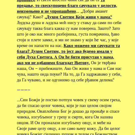
предање, то свескупоцено благо сачувало у целости,
неизмењено и не упропашћено
… „Добри аманет
сачувај.“ Како?
„Духом Светим Који живи у нама.“
Људска душа и људска моћ нису у стању да сами по себи
сачувају таква блага каква су нам поверена. Зашто? Зато
што је око нас много разбојника, густа помрачина, ђаво
стоји и плете замке, и ми не знамо у који ћe час, у које
време он напасти на нас.
Како можемо ми сачувати та
блага? Духом Светим, то јест ако будемо имали у
себи Духа Светога. Α Он ће бити присутан у нама,
ако ми не одбацимо благодат Његову.
Он је тврђава
наша, Он – прибежиште. Ако Он живи у нама и Сам нас
чува, нашто онда поуке? На то, да Га задржавамо у себи,
да Га чувамо, и не одгонимо од себе рђавим делима.“
———–
…Син Божји је постао потпун човек у свему осим греха,
да би спасао целог човека, који је пао целом својом
природом. Оваплоћени Бог је дошао да пронађе и спасе
човека, изгубљеног у греху и смрти, кога Он назива
овцом. И Он проналази изгубљену овцу, и меће на
Своје раме целу овцу, а не само њену кожу. Да би целог
човека Божјег сјединио душом и телом са Божанством,