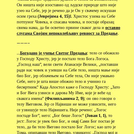
Он ништа није изоставио од људске природе што није
узео на Себе, јер је речено да је Он у свачему искушан
осим греха
(Јеврејима 4, 15)
1. Христос узима на Себе
потпуног Човека, и спасава човека, и постаје образац
свима нама, да би осветио првине сваког дела и
оставио
слугама Својим непоколебљиву ревност за Предање
.
———–
…
Богодано је учење Светог Предања
: тело се обожило
у Господу Христу, јер је постало тело Бога Логоса.
„Господ наш“, вели свети Атанасије Велики, „поставши
ради нас човек и узевши на Себе тело, ништа мање није
био Бог, јер облачењем на Себе тела, Он није умањио
Себе, него је шта више обожио тело и учинио га
бесмртним.“ Када Апостол каже о Господу Христу: „Зато
и Бог Њега узвиси и дарова Му Име, које је веће од
свакога имена“
(Филипљанима 2, 9)
; он ово говори о
телу Његовом. Јер се Највиши не може узвисити, него
се узвишује тело Највишега. Није речено: „Логос
постаде Бог“, него: „Бог беше Логос“
(Јован 1, 1)
, то
јест: Логос је увек био Бог, и овaj Сами Бог постао je
тело, да би тело Његово постало Бог Логос; као што је
Тома, опипавши тело Његово, узвикнуо: „Господ мој и