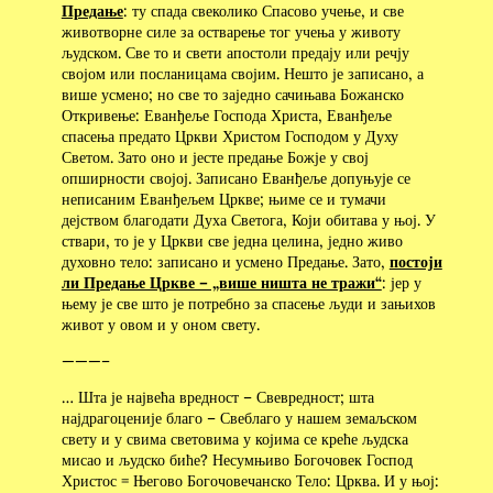
Предање
: ту спада свеколико Спасово учење, и све
животворне силе за остварење тог учења у животу
људском. Све то и свети апостоли предају или речју
својом или посланицама својим. Нешто је записано, а
више усмено; но све то заједно сачињава Божанско
Откривење: Еванђеље Господа Христа, Еванђеље
спасења предато Цркви Христом Господом у Духу
Светом. Зато оно и јесте предање Божје у свој
опширности својој. Записано Еванђеље допуњује се
неписаним Еванђељем Цркве; њиме се и тумачи
дејством благодати Духа Светога, Који обитава у њој. У
ствари, то је у Цркви све једна целина, једно живо
духовно тело: записано и усмено Предање. Зато,
постоји
ли Предање Цркве – „више ништа не тражи“
: јер у
њему је све што је потребно за спасење људи и зањихов
живот у овом и у оном свету.
———–
… Шта је највећа вредност – Свевредност; шта
најдрагоценије благо – Свеблаго у нашем земаљском
свету и у свима световима у којима се креће људска
мисао и људско биће? Несумњиво Богочовек Господ
Христос = Његово Богочовечанско Тело: Црква. И у њој: