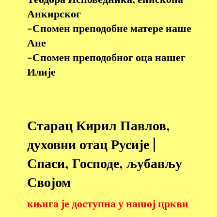
Анкирског
-Спомен преподобне матере наше
Ане
-Спомен преподобног оца нашег
Илије
Старац Кирил Павлов,
духовни отац Русије |
Спаси, Господе, љубављу
Својом
књига је доступна у нашој цркви