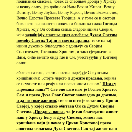
подвизима спасења, човек са спасењем добија у Христу
и вечну славу, јер добија са Њим Вечни Живот, Вечну
Истину, Вечну Љубав, Вечну Радост, Вечно Блаженство,
Вечно Царство Пресвете Тројице. Α у томе се и састоји
божанско величанство човека и божанска слава Господа
Христа, коју Он обећава свима следбеницима Својим,
који
задобијају спасење кроз освећење Духом Светим
помоћу Светих Тајни и светих врлина
, те се на тај
начин духовно-благодатно сједињују са Својим
Спаситељем, Господом Христом, и тако сједињени са
Њим, биће вечито онде где и Он, учествујући у Његовој
слави.
Због свега тога, свети апостол наређује Солунским
хришћанима: „стојте чврсто и
држите предања
, којима
се научисте или речју или посланицом нашом.“
Шта су
„предања наша“? Све оно што нам је Господ Христос
Сам и преко Духа Свог Светог заповедио да држимо,
и да по томе живимо
; све оно што је оставио у Цркви
Својој, у којој стално обитава Он са Духом Својим
Светим.
„Предања наша“,
то је сав благодатни живот
наш у Христу Богу и Духу Светом, живот нас
хришћана који је почео у Цркви Христовој преко
апостола силаском Духа Светога. Сав тај живот наш