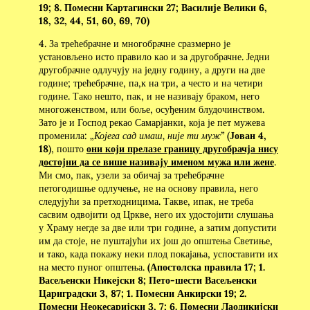
19; 8. Помесни Картагински 27; Василије Велики 6,
18, 32, 44, 51, 60, 69, 70)
4. За трећебрачне и многобрачне сразмерно је
установљено исто правило као и за другобрачне. Једни
другобрачне одлучују на једну годину, а други на две
године; трећебрачне, па,к на три, а често и на четири
године. Тако нешто, пак, и не називају браком, него
многоженством, или боље, осуђеним блудочинством.
Зато је и Господ рекао Самарјанки, која је пет мужева
променила:
„Којега сад имаш, није ти муж”
(
Јован 4,
18
), пошто
они који прелазе границу другобрачја нису
достојни да се више називају именом мужа или жене
.
Ми смо, пак, узели за обичај за трећебрачне
петогодишње одлучење, не на основу правила, него
следујући за претходницима. Такве, ипак, не треба
сасвим одвојити од Цркве, него их удостојити слушања
у Храму негде за две или три године, а затим допустити
им да стоје, не пуштајући их још до општења Светиње,
и тако, када покажу неки плод покајања, успоставити их
на место пуног општења.
(Апостолска правила 17; 1.
Васељенски Никејски 8; Пето-шести Васељенски
Цариградски 3, 87; 1. Помесни Анкирски 19; 2.
Помесни Неокесаријски 3, 7; 6. Помесни Лаодикијски