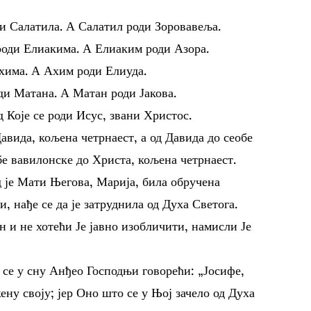
ди Салатила. А Салатил роди Зоровавеља.
роди Елиакима. А Елиаким роди Азора.
хима. А Ахим роди Елиуда.
ди Матана. А Матан роди Јакова.
д Које се роди Исус, звани Христос.
Давида, кољена четрнаест, а од Давида до сеобе
бе вавилонске до Христа, кољена четрнаест.
д је Мати Његова, Марија, била обручена
и, нађе се да је затруднила од Духа Светога.
 и не хотећи Је јавно изобличити, намисли Је
у се у сну Анђео Господњи говорећи: „Јосифе,
ену своју; јер Оно што се у Њој зачело од Духа