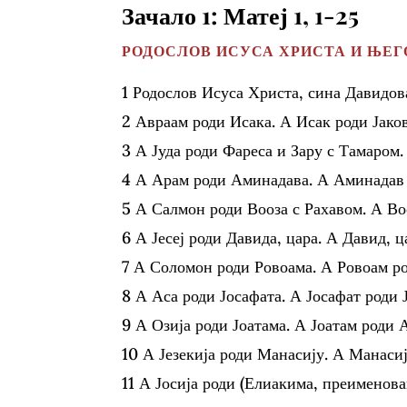
Зачало 1: Матеј 1, 1-25
РОДОСЛОВ ИСУСА ХРИСТА И ЊЕГ
1 Родослов Исуса Христа, сина Давидов
2 Авраам роди Исака. А Исак роди Јаков
3 А Јуда роди Фареса и Зару с Тамаром
4 А Арам роди Аминадава. А Аминадав 
5 А Салмон роди Вооза с Рахавом. А Воо
6 А Јесеј роди Давида, цара. А Давид, 
7 А Соломон роди Ровоама. А Ровоам ро
8 А Аса роди Јосафата. А Јосафат роди 
9 А Озија роди Јоатама. А Јоатам роди А
10 А Језекија роди Манасију. А Манаси
11 А Јосија роди (Елиакима, преименова