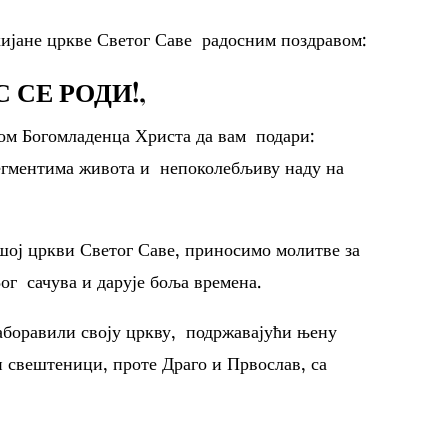
хијане цркве Светог Саве радосним поздравом:
 СЕ РОДИ!,
ом Богомладенца Христа да вам подари:
сегментима живота и непоколебљиву наду на
ашој цркви Светог Саве, приносимо молитве за
Бог сачува и дарује боља времена.
заборавили своју цркву, подржавајући њену
 свештеници, проте Драго и Првослав, са