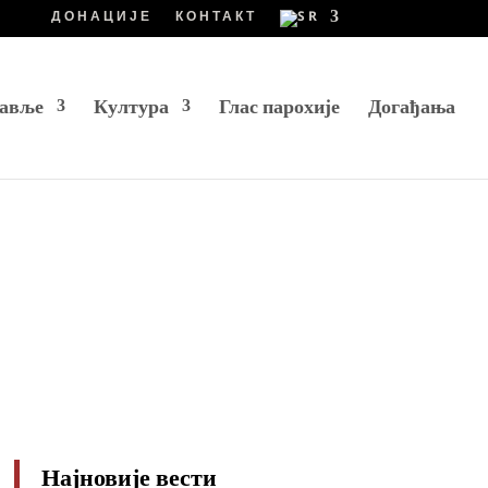
ДОНАЦИЈЕ
КОНТАКТ
авље
Култура
Глас парохије
Догађања
Најновије вести