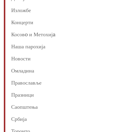
Изложбе
Концерти
Косовo и Метохијa
Наша парохија
Новости
Омладина
Православље
Празници
Саопштења
Србија
Торонто