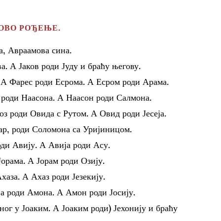
ОВО РОЂЕЊЕ.
а, Авраамова сина.
а. А Јаков роди Јуду и браћу његову.
. А Фарес роди Есрома. А Есром роди Арама.
роди Наасона. А Наасон роди Салмона.
з роди Овида с Рутом. А Овид роди Јесеја.
цар, роди Соломона са Уријиницом.
ди Авију. А Авија роди Асу.
Јорама. А Јорам роди Озију.
хаза. А Ахаз роди Језекију.
ја роди Амона. А Амон роди Јосију.
ног у Јоаким. А Јоаким роди) Јехонију и браћу