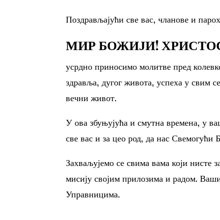
Поздрављајући све вас, чланове и паро
МИР БОЖИЈИ! ХРИСТОС
усрдно приносимо молитве пред колевк
здравља, дугог живота, успеха у свим 
вечни живот.
У ова збуњујућа и смутна времена, у в
све вас и за цео род, да нас Свемогући 
Захваљујемо се свима вама који нисте 
мисију својим прилозима и радом. Ваши
Управницима.