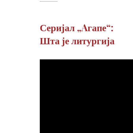
Серијал „Aгапе“:
Шта је литургија