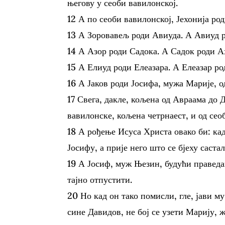
његову у сеоби вавилонској.
12 А по сеоби вавилонској, Јехонија ро
13 А Зоровавељ роди Авиуда. А Авиуд 
14 А Азор роди Садока. А Садок роди А
15 А Елиуд роди Елеазара. А Елеазар ро
16 А Јаков роди Јосифа, мужа Марије, о
17 Свега, дакле, кољена од Авраама до 
вавилонске, кољена четрнаест, и од сео
18 А рођење Исуса Христа овако би: ка
Јосифу, а прије него што се бјеху састал
19 А Јосиф, муж Њезин, будући праведан
тајно отпустити.
20 Но кад он тако помисли, гле, јави м
сине Давидов, не бој се узети Марију, ж