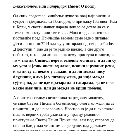
Блаженопочивши патријарх Павле: О посту
Од свих средстава, чишћење душе за овај најприснији
сусрет и сједињење са Господом, о примању Његовог Тела
и Крви, у свести нашег народа дошло се дотле да се у
телесном посту види све и сва. Многи од свештеника
поставиће пред Причешће верном само једно питање:
„Јеси ли постио?“ И кад чују потврдан одговор, рећи ће:
„Приступи!“ Као да је то једино важно, а све друго
небитно, и то – да ли овај зна чему приступа и зашто, и
то –
зна ли Символ вере и основне молитве, и да ли су
му уста и језик чисти од лажи, псовки и ружних речи,
и да ли су са неким у завади, и да ли можда нису
блудници, а ако је у питању жена, да није можда
сујеверна, да не иде врачарама и гатарама, да не носи
какве амајлије, или да можда не врши побача
ј.
А о интересовању свештеника за редовну молитву,
читање Светог Писма и богомислију онога ко жели да се
причести, и да не говоримо. Неоспорно је да и схватање
наших верних треба уздизати у правцу редовног
приступања Светој Тајни Причешћа, али под условом да
стално бдију над чистотом своје душе, над држањем
духовног поста, чувањем срца, очију, ушију и свију чула