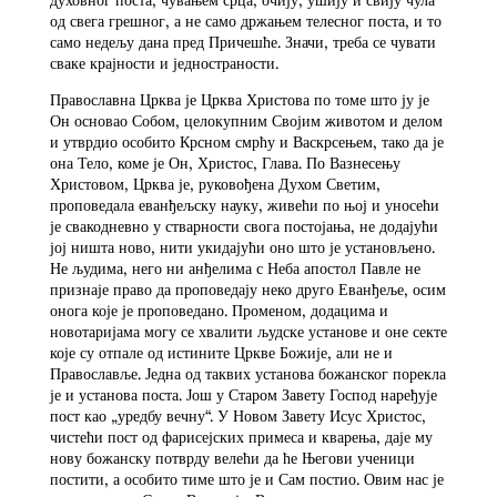
од свега грешног, а не само држањем телесног поста, и то
само недељу дана пред Причешће. Значи, треба се чувати
сваке крајности и једностраности.
Православна Црква је Црква Христова по томе што ју је
Он основао Собом, целокупним Својим животом и делом
и утврдио особито Крсном смрћу и Васкрсењем, тако да је
она Тело, коме је Он, Христос, Глава. По Вазнесењу
Христовом, Црква је, руковођена Духом Светим,
проповедала еванђељску науку, живећи по њој и уносећи
је свакодневно у стварности свога постојања, не додајући
јој ништа ново, нити укидајући оно што је установљено.
Не људима, него ни анђелима с Неба апостол Павле не
признаје право да проповедају неко друго Еванђеље, осим
онога које је проповедано. Променом, додацима и
новотаријама могу се хвалити људске установе и оне секте
које су отпале од истините Цркве Божије, али не и
Православље. Једна од таквих установа божанског порекла
је и установа поста. Још у Старом Завету Господ наређује
пост као „уредбу вечну“. У Новом Завету Исус Христос,
чистећи пост од фарисејских примеса и кварења, даје му
нову божанску потврду велећи да ће Његови ученици
постити, а особито тиме што је и Сам постио. Овим нас је