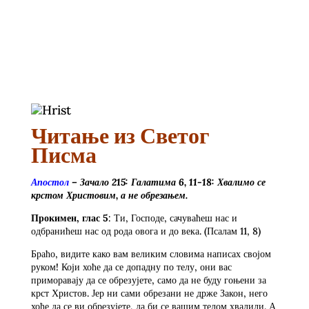
Читање из Светог
Писма
Апостол
– Зачало 215: Галатима 6, 11-18: Хвалимо се
крстом Христовим, а не обрезањем.
Прокимен, глас 5
: Ти, Господе, сачуваћеш нас и
одбранићеш нас од рода овога и до века. (Псалам 11, 8)
Браћо, видите како вам великим словима написах својом
руком! Који хоће да се допадну по телу, они вас
приморавају да се обрезујете, само да не буду гоњени за
крст Христов. Јер ни сами обрезани не држе Закон, него
хоће да се ви обрезујете, да би се вашим телом хвалили. А