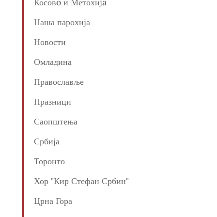
Косовo и Метохијa
Наша парохија
Новости
Омладина
Православље
Празници
Саопштења
Србија
Торонто
Хор "Кир Стефан Србин"
Црна Гора