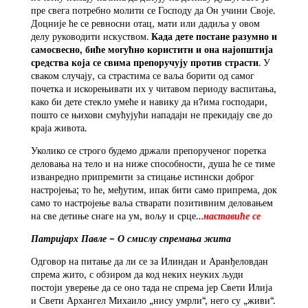
пре свега потребно молити се Господу да Он учини Своје.
Доцније ће се ревносни отац, мати или дадиља у овом
делу руководити искуством.
Када дете постане разумно и
самосвесно, биће могућно користити и она најопштија
средства која се свима препоручују против страсти
. У
сваком случају, са страстима се ваља борити од самог
почетка и искорењивати их у читавом периоду васпитања,
како би дете стекло умеће и навику да н?има господари,
пошто се њихови смућујући нападаји не прекидају све до
краја живота.
Уколико се строго будемо држали препорученог поретка
деловања на тело и на ниже способности, душа ће се тиме
изванредно припремити за стицање истински доброг
настројења; то ће, међутим, ипак бити само припрема, док
само то настројење ваља стварати позитивним деловањем
на све детиње снаге на ум, вољу и срце…
наставиће се
Патријарх Павле – О смислу спремања жита
Одговор на питање да ли се за Илиндан и Аранђеловдан
спрема жито, с обзиром да код неких неуких људи
постоји уверење да се оно тада не спрема јер Свети Илија
и Свети Архангел Михаило „нису умрли“, него су „живи“.