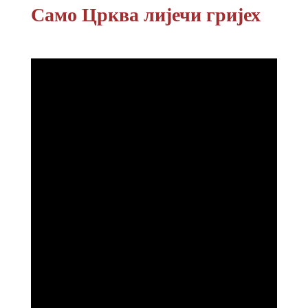
Само Црква лијечи гријех