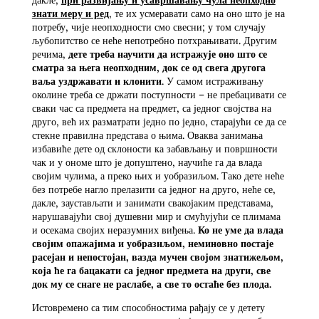
знати меру и ред
, те их усмеравати само на оно што је на
потребу, чије неопходности смо свесни; у том случају
љубопитство се неће непотребно потхрањивати. Другим
речима,
дете треба научити да истражује оно што се
сматра за њега неопходним, док се од свега другога
ваља уздржавати и клонити
. У самом истраживању
околине треба се држати поступности – не пребацивати се
сваки час са предмета на предмет, са једног својства на
друго, већ их разматрати једно по једно, старајући се да се
стекне правилна представа о њима. Оваква занимања
избавиће дете од склоности ка забављању и површности
чак и у ономе што је допуштено, научиће га да влада
својим чулима, а преко њих и уобразиљом. Тако дете неће
без потребе нагло прелазити са једног на друго, неће се,
дакле, заустављати и занимати свакојаким представама,
нарушавајући свој душевни мир и смућујући се плимама
и осекама својих неразумних виђења.
Ко не уме да влада
својим опажајима и уобразиљом, неминовно постаје
расејан и непостојан, вазда мучен својом знатижељом,
која ће га бацакати са једног предмета на други, све
док му се снаге не раслабе, а све то остаће без плода.
Истовремено са тим способностима рађају се у детету