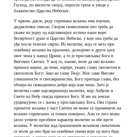
Господ, по милости својој, опрости грехе и уведе у
блаженство Царства Небеског.
У првом, дакле, реду спремање кољива има поучни,
дидактички смисао. Својом символиком оно треба да
укаже на једну од најглавнијих истина наше вере:
бесмртност душе и Царство Небеско, у које она треба да
уђе после телесне смрти. Из молитве, која се чита при
освећењу кољива на празнике, дознајемо и други циљ
овог чина у нашој Цркви, а то је прослављање Бога и
Његових Светих. У њој се, наиме, вели да ово кољиво
приносе верни, да тиме, најпре, укажу славу свесветом и
свесилном Богу:
Јако во славу Твоју
. Због саме Његове
узвишености и свесавршенства, Богу припада слава, без
обзира на свакодневна добра која нам чини. Зато је
молитва славе најсавршенија молитва, коју Анђели и
Свети на Небу свагда приносе Богу. И ми на земљи
уједињујемо се с њима у прослављању Бога. Ова страна
принетог кољива у част Светих не може се применити на
кољиво спремљено за помен покојних. Али се зато може
јасно уочити прозбени карактер молитве за обе врсте
кољива. У молитви над празничним кољивом свештеник
се моли да оно буде на освећење свима који од њега буду
окушали, а онима који су га спремили и украсили да