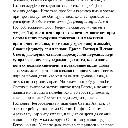
Господ дарује „све корисно за спасење и задобијање
вечних добара“. Исто тако прозбени карактер има и узглас
при преливању, по обичају, вином кољива принетог за
упокојене:
Во блаженом успенију вјечниј покој подажд
Господи усопшему рабу Твојему и сотвори му вјечнују
памјат
.
Тај молитвени призив за вечним поменом пред
Богом наших покојника присутан је и у молитви
празничног кољива, те се тако у храмовној и домаћој
Слави сједињују сви чланови Цркве: Господ и Његови
Свети, упокојени чланови парохије или породице који
су православну веру одржали до смрти, као и живи
који су кољиво спремали и празновање врше
. Следи
закључак да се празнично кољиво приноси у част Светих
чији се помен држи као храмовна или домаћа Слава, а
никако што су они умрли. Ми имамо потребу у помоћи
Светих и њиховом заступништву пред Богом, а не они у
нашим молитвама и помоћи. Кољиво треба приносити,
како на празнике Светих из рода људског, тако и
Господње, Богородичине и празнике Светих Анђела. Ту
част не треба указати само Светом Илији и Светом
Арханђелу „јер нису умрли“, или „јер се држи да су они
живи на Небу“ – као да други Свети нису живи пред
Богом живим! У све те дане кољиво се приноси и за покој