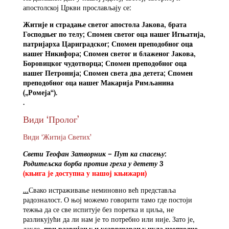
апостолској Цркви прослављају се:
Житије и страдање светог апостола Јакова, брата
Господњег по телу; Спомен светог оца нашег Игњатија,
патријарха Цариградског; Спомен преподобног oцa
нашег Никифора; Спомен светог и блаженог Јакова,
Боровицког чудотворца; Спомен преподобног oцa
нашег Петронија; Спомен света два детета; Спомен
преподобног оца нашег Макарија Римљанина
(„Ромеја“).
.
Види ‘Пролог’
Види ‘Житија Светих’
Свети Теофан Затворник – Пут ка спасењу:
Родитељска борба против греха у детету 3
(књига је доступна у нашој књижари)
…
Свако истраживање неминовно већ представља
радозналост. О њој можемо говорити тамо где постоји
тежња да се све испитује без поретка и циља, не
разликујући да ли нам је то потребно или није. Зато је,
дакле,
при развијању и усавршавању чула неопходно