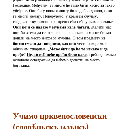
Господње. Међутим, за многе ће тамо бити касно за такво
убеђење. Оно би у овом животу било добро дошло, иако
га многи немају. Поверујемо, у крајњем случају,
сведочанству тамошњих, преносећи себе у њихово стање.
Они који се налазе у мукама неће лагати
. Жалећи нас,
они би хтели да се отворе наше очи како и ми не бисмо
дошли на место њиховог мучења. О том предмету
не
бисмо смели да говоримо
, као што често говоримо о
обичним стварима:
„Може бити да ће то некако и да
прође.“
Не, то већ неће проћи било како
. Треба да имамо
основано осведочење да нећемо допасти на место
богаташа.
Учимо црквенословенски
(словѣ́ньскъ ѩзъıкъ)