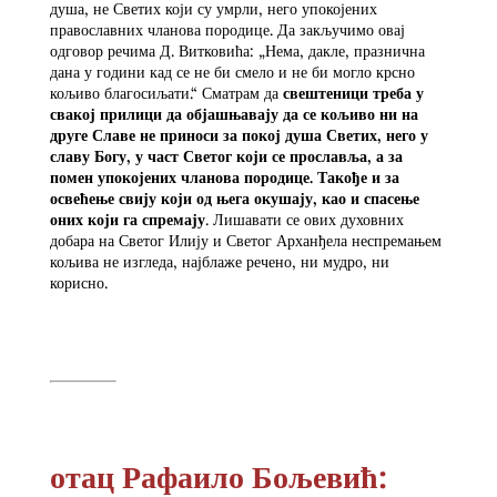
душа, не Светих који су умрли, него упокојених
православних чланова породице. Да закључимо овај
одговор речима Д. Витковића: „Нема, дакле, празнична
дана у години кад се не би смело и не би могло крсно
кољиво благосиљати.“ Сматрам да
свештеници треба у
свакој прилици да објашњавају да се кољиво ни на
друге Славе не приноси за покој душа Светих, него у
славу Богу, у част Светог који се прославља, а за
помен упокојених чланова породице. Такође и за
освећење свију који од њега окушају, као и спасење
оних који га спремају
. Лишавати се ових духовних
добара на Светог Илију и Светог Арханђела неспремањем
кољива не изгледа, најблаже речено, ни мудро, ни
корисно.
отац Рафаило Бољевић: