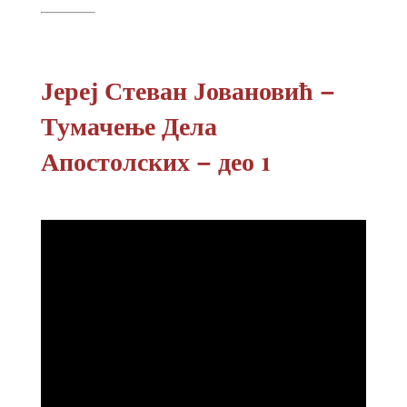
Јереј Стеван Јовановић –
Тумачење Дела
Апостолских – део 1