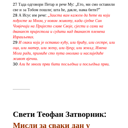
27 Тада одговори Петар и рече Му: „Ето, ми смо оставили
све и за Тобом пошли; шта ће, дакле, нама бити?”
28 А Исус им рече:
„
Заиста вам кажем да ћете ви који
пођосте за Мном, у новом животу, када сједне Син
Човјечији на Пријесто славе Своје, сјести и сами на
дванаест пријестола и судити над дванаест племена
Израиљевих.
29
И сваки који је оставио кућу, или браћу, или сестре, или
оца, или матер, или жену, или дјецу, или земљу, Имена
Мога ради, примиће сто пута онолико и наслиједиће
живот вјечни.
30
Али ће многи први бити посљедњи и посљедњи први
.
Свети Теофан Затворник:
Мисли за сваки дан у