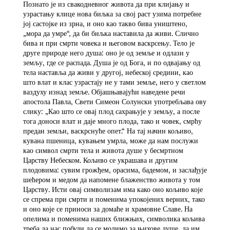
Познато је из свакодневног живота да при клијању и
узрастању клице нова биљка за свој раст узима потребне
јој састојке из зрна, и оно као такво бива уништено,
„мора да умре“, да би биљка наставила да живи. Слично
бива и при смрти човека и његовом васкрсењу. Тело је
друге природе него душа: оно је од земље и одлази у
земљу, где се распада. Душа је од Бога, и по одвајању од
тела наставља да живи у другој, небеској средини, као
што влат и клас узрастају не у тами земље, него у светлом
ваздуху изнад земље. Објашњавајући наведене речи
апостола Павла, Свети Симеон Солунски употребљава ову
слику: „Као што се овај плод сахрањује у земљу, а после
тога доноси влат и даје много плода, тако и човек, смрћу
предан земљи, васкрснуће опет.“ На тај начин кољиво,
кувана пшеница, кувањем умрла, може да нам послужи
као символ смрти тела и живота душе у бесмртном
Царству Небеском. Кољиво се украшава и другим
плодовима: сувим грожђем, орасима, бадемом, и заслађује
шећером и медом да напомене блаженство живота у том
Царству. Исти овај символизам има како оно кољиво које
се спрема при смрти и поменима упокојених верних, тако
и оно које се приноси за домаће и храмовне Славе. На
опелима и поменима наших ближњих, символика кољива
треба да нас побуди да се молимо за њихове душе, да им