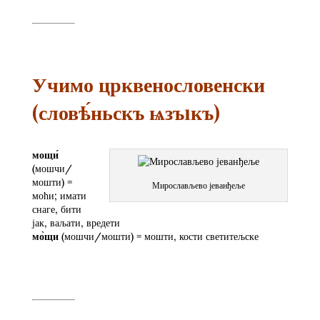
Учимо црквенословенски
(словѣ́ньскъ ѩзъıкъ)
мо
щи́
(мошчи/
мошти) =
Мирослављево јеванђеље
моћи; имати
снаге, бити
јак, ваљати, вредети
мо̀
щи
(мошчи/мошти) = мошти, кости светитељске