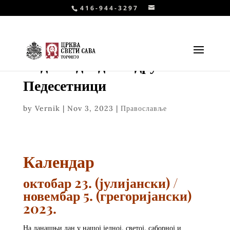
416-944-3297
Недеља двадесет друга по
Педесетници
by
Vernik
|
Nov 3, 2023
|
Православље
Календар
октобар 23. (јулијански) /
новембар 5. (грегоријански)
2023.
На данашњи дан у нашој једној, светој, саборној и