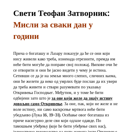
Свети Теофан Затворник:
Мисли за сваки дан у
години
Прича о богаташу и Лазару показује да ће се они који
нису живели како треба, изненада отрезнити, премда им
неће бити могуће да поправе свој положај. Њихове очи ће
се отворити и они ће јасно видети у чему је истина.
Сетивши се да је на земљи много слепих, сличних њима,
они ће желети да неко од умрлих буде послан да их увери
да треба живети и ствари разумевати по указању
Откривења Господњег. Међутим, и у томе ће бити
одбијени зато што је
за оне који желе да знају истину
довољно само Откривење
. За оне, пак, који не желе и не
воле истину, ни само васкрсење мртвога неће бити
убедљиво (Лука 16, 19-31). Осећање овог богаташа из
приче насигурно деле сви који одлазе одавде. По
тамошњем убеђењу (које ће бити убеђење свих нас),
јединствено руководство на путу живота јесте Откривење