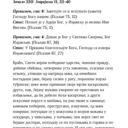
Зачало
3
30: Јеврејима 11,
33-40
Прокимен, глас 8:
Заветујте се и испуните (завете)
Господу Богу нашем. (Псалам 75, 12)
Стих:
Познат је у Јудеји Бог, у Израиљу је велико Име
Његово. (Псалам 75, 2)
Прокимен, глас 4:
Диван је Бог у Светима Својима, Бог
Израиљев. (Псалам 67, 36)
Стих:
У Црквама благосиљајте Бога, Господа са извора
Израиљевих! (Псалам 67, 27)
Браћо, Свети вером победише царства, чинише правду,
добише обећања, затворише уста лавовима, угасише силу
огњену, утекоше од оштрица мача, од немоћних
постадоше јаки, бејаху силни у рату, поразише војске
туђинске; неке жене примише своје мртве васкрсењем;
други, пак, бејаху мукама уморени не приставши на
избављење, да би добили боље васкрсење; а други
искусише поруге и шибања, па још окове и тамнице;
камењем побијени, престругани, измучени, од мача
помреше; потуцаше се у кожусима и козјим кожама у
оскудици, у невољама, у патњама; они којих свет не
бејаше достојан, потуцаху се по пустињама и горама и по
пештерама и по јамама земаљским. И сви ови, осведочени