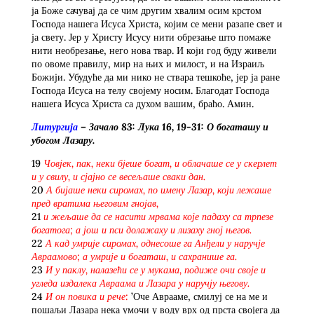
ја Боже сачувај да се чим другим хвалим осим крстом
Господа нашега Исуса Христа, којим се мени разапе свет и
ја свету. Јер у Христу Исусу нити обрезање што помаже
нити необрезање, него нова твар. И који год буду живели
по овоме правилу, мир на њих и милост, и на Израиљ
Божији. Убудуће да ми нико не ствара тешкоће, јер ја ране
Господа Исуса на телу својему носим. Благодат Господа
нашега Исуса Христа са духом вашим, браћо. Амин.
Литургија
– Зачало 83: Лука 16, 19-31: О богаташу и
убогом Лазару.
19
Човјек, пак, неки бјеше богат, и облачаше се у скерлет
и у свилу, и сјајно се весељаше сваки дан.
20
А бијаше неки сиромах, по имену Лазар, који лежаше
пред вратима његовим гнојав,
21
и жељаше да се насити мрвама које падаху са трпезе
богатога; а још и пси долажаху и лизаху гној његов.
22
А кад умрије сиромах, однесоше га Анђели у наручје
Авраамово; а умрије и богаташ, и сахранише га.
23
И у паклу, налазећи се у мукама, подиже очи своје и
угледа издалека Авраама и Лазара у наручју његову.
24
И он повика и рече:
’Оче Аврааме, смилуј се на ме и
пошаљи Лазара нека умочи у воду врх од прста својега да