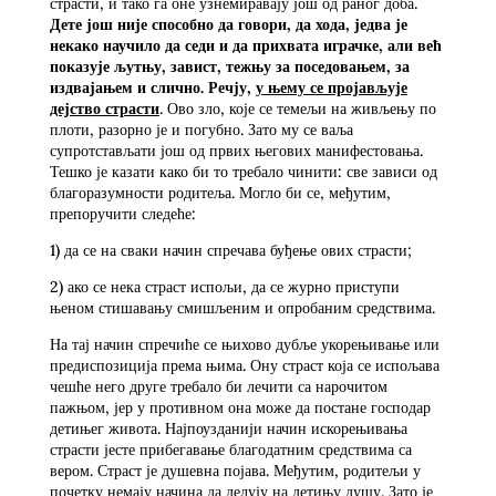
страсти, и тако га оне узнемиравају још од раног доба.
Дете још није способно да говори, да хода, једва је
некако научило да седи и да прихвата играчке, али већ
показује љутњу, завист, тежњу за поседовањем, за
издвајањем и слично. Речју,
у њему се пројављује
дејство страсти
. Ово зло, које се темељи на живљењу по
плоти, разорно је и погубно. Зато му се ваља
супротстављати још од првих његових манифестовања.
Тешко је казати како би то требало чинити: све зависи од
благоразумности родитеља. Могло би се, међутим,
препоручити следеће:
1) да се на сваки начин спречава буђење ових страсти;
2) ако се нека страст испољи, да се журно приступи
њеном стишавању смишљеним и опробаним средствима.
На тај начин спречиће се њихово дубље укорењивање или
предиспозиција према њима. Ону страст која се испољава
чешће него друге требало би лечити са нарочитом
пажњом, јер у противном она може да постане господар
детињег живота. Најпоузданији начин искорењивања
страсти јесте прибегавање благодатним средствима са
вером. Страст је душевна појава. Међутим, родитељи у
почетку немају начина да делују на детињу душу. Зато је