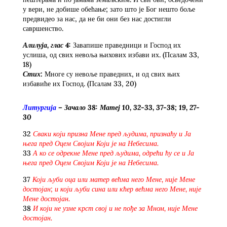
у вери, не добише обећање; зато што је Бог нешто боље
предвидео за нас, да не би они без нас достигли
савршенство.
Алилуја, глас 4:
Завапише праведници и Господ их
услиша, од свих невоља њихових избави их. (Псалам 33,
18)
Стих:
Многе су невоље праведних, и од свих њих
избавиће их Господ. (Псалам 33, 20)
Литургија
–
Зачало
38: Матеј 10,
32-33, 37-38; 19,
27-
30
32
Сваки који призна Мене пред људима, признаћу и Ја
њега пред Оцем Својим Који је на Небесима.
33
А ко се одрекне Мене пред људима, одрећи ћу се и Ја
њега пред Оцем Својим Који је на Небесима.
37
Који љуби оца или матер већма него Мене, није Мене
достојан; и који љуби сина или кћер већма него Мене, није
Мене достојан.
38
И који не узме крст свој и не пође за Мном, није Мене
достојан.