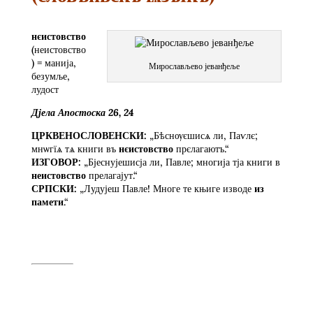
нєистовство
(неистовство
) = манија,
Мирослављево јеванђеље
безумље,
лудост
Дјела Апостоска 26, 24
ЦРКВЕНОСЛОВЕНСКИ:
„Бѣснѹєшисѧ ли, Паѵлє;
мнѡгїѧ тѧ книги въ
нєистовство
прєлагаютъ.“
ИЗГОВОР:
„Бјеснујешисја ли, Павле; многија тја книги в
неистовство
прелагајут.“
СРПСКИ:
„Лудујеш Павле! Многе те књиге изводе
из
памети
.“