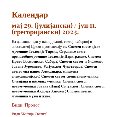
Календар
мај 29. (јулијански) / јун 11.
(грегоријански) 2023.
На данашњи дан у нашој једној, светој, саборној и
апостолској Цркви прослављају се:
Спомен свете дјеве
мученице Теодосије Тирске; Страдање свете
преподобномученице Теодосије Цариградске; Спомен
Првог Васељенског Сабора; Спомен светог и блаженог
Јована Јуродивог, Устјужског Чудотворца; Спомен
светог оца нашег Александра, епископа
александријског; Спомен светог свештеномученика
Олвијана и његових ученика; Спомен светог
новомученика Јована (Нана) Солунског; Спомен светог
новомученика Андреја Хиоског; Спомен светих
мученика мужа и жене.
Види ‘Пролог’
Види ‘Житија Светих’