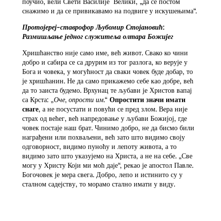
поучио, вели Свети Василије Велики, „да се постом
снажимо и да се привикавамо на подвиге у искушењима“.
Протојереј-ставрофор Љубомир Стојановић:
Размишљање једног служитеља олтара Божијег
Хришћанство није само име, већ живот. Свако ко чини
добро и сабира се са друрим из тог разлога, ко верује у
Бога и човека, у могућност да сваки човек буде добар, то
је хришћанин. Не да само прикажемо себе као добре, већ
да то заиста будемо. Врхунац те љубави је Христов вапај
са Крста:
„Оче, опрости им.“
Опростити значи имати
снаге
, а не посустати и повући се пред злом. Вера није
страх од већег, већ напредовање у љубави Божијој, где
човек постаје наш брат. Чинимо добро, не да бисмо били
награђени или похваљени, већ зато што видимо своју
одговорност, видимо пуноћу и лепоту живота, а то
видимо зато што указујемо на Христа, а не на себе. „Све
могу у Христу Који ми моћ даје“, рекао је апостол Павле.
Богочовек је мера свега. Добро, лепо и истинито су у
сталном садејству, то морамо стално имати у виду.