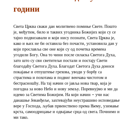
години
Света Црква сваки дан молитвено помиње Свете. Пошто
је, међутим, било и таквих угодника Божијих који су се
тајно подвизавали и који нису познати, Света Црква је,
како и њих не би оставила без почасти, установила дан у
који прославља све оне који су од почетка времена
угодили Богу. Она то чини после силаска Светога Духа,
зато што су сви светитељи постали и постају Свети
благодаћу Светога Духа. Благодат Светога Духа доноси
покајање и отпуштење грехова, уводи у борбу са
страстима и похотама и подвиг венчава чистотом и
бестрасношћу. На тај начин се јавља нова твар, која је
погодна за ново Небо и нову земљу. Поревнујмо и ми да
идемо за Светима Божијим. На који начин – учи нас
данашње Јеванђеље, захтевајући неустрашиво исповедање
вере у Господа, љубав првенствено према Њему, узимање
крста, самоодрицање и одвајање срца од свега. Почнимо и
ми тако.